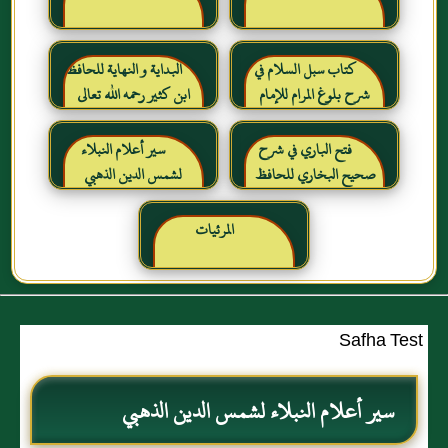
كتاب سبل السلام في
البداية و النهاية للحافظ
شرح بلوغ المرام للإمام
ابن كثير رحمه الله تعالى
الصنعاني رحمه الله
فتح الباري في شرح
سير أعلام النبلاء
صحيح البخاري للحافظ
لشمس الدين الذهبي
ابن حجر العسقلاني
المرئيات
Safha Test
سير أعلام النبلاء لشمس الدين الذهبي