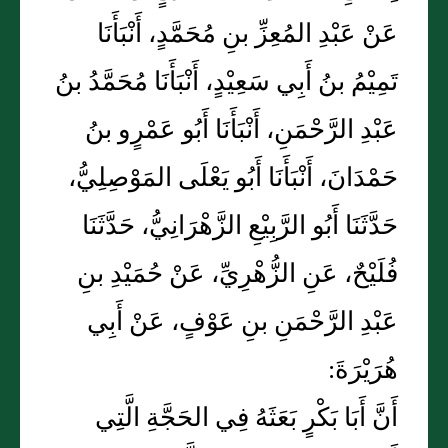
عَنْ عَبْدِ المُعِزِّ بنِ مُحَمَّدٍ، أَنْبَأَنَا
تَمِيْمُ بنُ أَبِي سَعِيْدٍ، أَنْبَأَنَا مُحَمَّدُ بنُ
عَبْدِ الرَّحْمَنِ، أَنْبَأَنَا أَبُو عَمْرٍو بنُ
حَمْدَانَ، أَنْبَأَنَا أَبُو يَعْلَى المَوْصِلِيُّ،
حَدَّثَنَا أَبُو الرَّبِيْعِ الزَّهْرَانِيُّ، حَدَّثَنَا
فُلَيْحٌ، عَنِ الزُّهْرِيِّ، عَنْ حُمَيْدِ بنِ
عَبْدِ الرَّحْمَنِ بنِ عَوْفٍ، عَنْ أَبِي
هُرَيْرَةَ:
أَنَّ أَبَا بَكْرٍ بَعَثَهُ فِي الحَجَّةِ الَّتِي