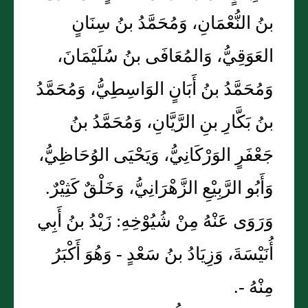
بنُ النُّعْمَانِ، وَمُحَمَّدُ بنُ سِنَانٍ
العَوَقِيُّ، وَالمُعَافَى بنُ سُلَيْمَانَ،
وَمُحَمَّدُ بنُ أَبَانٍ الوَاسِطِيُّ، وَمُحَمَّدُ
بنُ بَكَّارِ بنِ الرَّيَّانِ، وَمُحَمَّدُ بنُ
جَعْفَرٍ الوَرْكَانِيُّ، وَيَحْيَى الوُحَاظِيُّ،
وَأَبُو الرَّبِيْعِ الزَّهْرَانِيُّ، وَخَلْقٌ كَثِيْرٌ.
وَرَوَى عَنْهُ مِنْ شُيُوْخِهِ: زَيْدُ بنُ أَبِي
أُنَيْسَةَ، وَزِيَادُ بنُ سَعْدٍ - وَهُوَ أَكْبَرُ
مِنْهُ -.