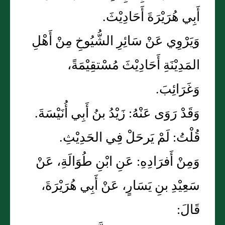
أَبِي هُرَيْرَةَ أَحَادِيْثَ.
وَيَرْوِي عَنْ سَائِرِ الشُّيُوخِ مِنْ أَهْلِ
المَدِيْنَةِ أَحَادِيْثَ مُسْتقِيْمَةً،
وَغَرَائِبَ.
وَقَدْ رَوَى عَنْهُ: زَيْدُ بنُ أَبِي أُنَيْسَةَ.
قُلْتُ: لَمْ يَرحَلْ فِي الحَدِيْثِ.
وَمِنْ أَفرَادِهِ: عَنِ ابْنِ طُوَالَةِ، عَنْ
سَعِيْدِ بنِ يَسَارٍ، عَنْ أَبِي هُرَيْرَةَ،
قَالَ: