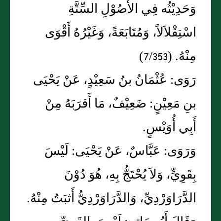
وَحَدِيْثُه فِي الأُصُوْلِ السِّتَّةِ
اسْتِقْلاَلاً، وَمُتَابَعَةً، وَغَيْرُهُ أَقْوَى
مِنْهُ. (7/353)
رَوَى: عُثْمَانُ بنُ سَعِيْدٍ، عَنْ يَحْيَى
بنِ مَعِيْنٍ: ضَعِيْفٌ، مَا أَقرَبَهُ مِنْ
أَبِي أُوَيْسٍ.
وَرَوَى: عَبَّاسٌ، عَنْ يَحْيَى: لَيْسَ
بِقَوِيٍّ، وَلاَ يُحْتَجُّ بِهِ، هُوَ دُوْنَ
الدَّرَاوَرْدِيِّ، وَالدَّرَاوَرْدِيُّ أَثبَتُ مِنْهُ.