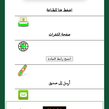
سُلَيْمَانَ بنِ أَبِي المُغِيْرَةِ بنِ
اضغط هنا للطباعة
حُنَيْنٍ الخُزَاعِيُّ (ع)
صفحة الشفرات
أرسل إلى صديق