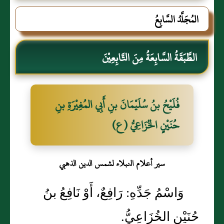
المُجَلَّدُ السَّابِعُ
الطَّبَقَةُ السَّابِعَةُ مِنَ التَّابِعِيْنَ
فُلَيْحُ بنُ سُلَيْمَانَ بنِ أَبِي المُغِيْرَةِ بنِ
حُنَيْنٍ الخُزَاعِيُّ (ع)
سير أعلام النبلاء لشمس الدين الذهبي
وَاسْمُ جَدِّهِ: رَافِعٌ، أَوْ نَافِعُ بنُ
حُنَيْنٍ الخُزَاعِيُّ.