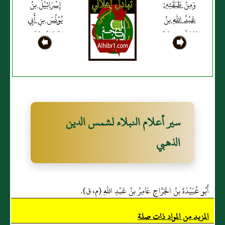
وَمِنْ طَبَقَتِهِ:
إِسْرَائِيْلُ بنُ
عَبْدُ اللهِ بنُ
يُوْنُسَ بنِ أَبِي
العَلاَءِ بنِ خَالِدٍ
إِسْحَاقَ عَمْرِو
البَصْرِيُّ
بنِ عَبْدِ اللهِ
الهَمْدَانِيُّ (ع)
سير أعلام النبلاء لشمس الدين
الذهبي
أَبُو عُبَيْدَةَ بنُ الجَرَّاحِ عَامِرُ بنُ عَبْدِ اللهِ (م، ق).
المزيد من المواد ذات صلة