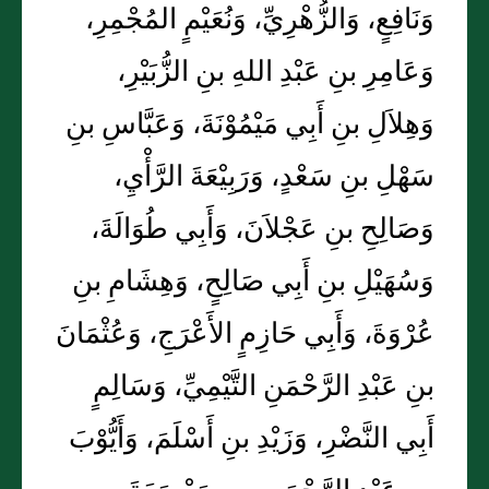
وَنَافِعٍ، وَالزُّهْرِيِّ، وَنُعَيْمٍ المُجْمِرِ،
وَعَامِرِ بنِ عَبْدِ اللهِ بنِ الزُّبَيْرِ،
وَهِلاَلِ بنِ أَبِي مَيْمُوْنَةَ، وَعَبَّاسِ بنِ
سَهْلِ بنِ سَعْدٍ، وَرَبِيْعَةَ الرَّأْيِ،
وَصَالِحِ بنِ عَجْلاَنَ، وَأَبِي طُوَالَةَ،
وَسُهَيْلِ بنِ أَبِي صَالِحٍ، وَهِشَامِ بنِ
عُرْوَةَ، وَأَبِي حَازِمٍ الأَعْرَجِ، وَعُثْمَانَ
بنِ عَبْدِ الرَّحْمَنِ التَّيْمِيِّ، وَسَالِمٍ
أَبِي النَّضْرِ، وَزَيْدِ بنِ أَسْلَمَ، وَأَيُّوْبَ