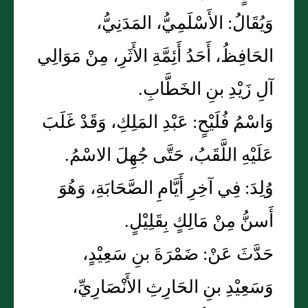
وَيُقَالُ: الأَسْلَمِيُّ، المَدَنِيُّ،
الحَافِظُ، أَحَدُ أَئِمَّةِ الأَثَرِ، مِنْ مَوَالِي
آلِ زَيْدِ بنِ الخَطَّابِ.
وَاسْمُ فُلَيْحٍ: عَبْدِ المَلِكِ، وَقَدْ غَلَبَ
عَلَيْهِ اللَّقَبُ، حَتَّى جُهِلَ الاسْمُ.
وُلِدَ: فِي آخِرِ أَيَّامِ الصَّحَابَةِ، وَهُوَ
أَسنُّ مِنْ مَالِكٍ بِقَلِيْلٍ.
حَدَّثَ عَنْ: ضَمْرَةَ بنِ سَعِيْدٍ،
وَسَعِيْدِ بنِ الحَارِثِ الأَنْصَارِيِّ،