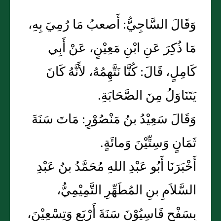
وَقَالَ السَّاجِيُّ: أَصعبُ مَا رُمِيَ بِهِ،
مَا ذُكِرَ عَنِ ابْنِ مَعِيْنٍ، عَنْ أَبِي
كَامِلٍ، قَالَ: كُنَّا نَتَّهِمُهُ، لأَنَّهُ كَانَ
يَتَنَاوَلُ مِنَ الصَّحَابَةِ.
وَقَالَ سَعِيْدُ بنُ مَنْصُوْرٍ: مَاتَ سَنَةَ
ثَمَانٍ وَسِتِّيْنَ وَمائَةٍ.
أَخْبَرَنَا أَبُو عَبْدِ اللهِ مُحَمَّدُ بنُ عَبْدِ
السَّلاَمِ بنِ المُطَهِّرِ التَّمِيْمِيُّ،
بِسَفْحِ قَاسِيُوْنَ سَنَةَ أَرْبَعٍ وَتِسْعِيْنَ،