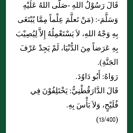
قَالَ رَسُوْلُ اللهِ -صَلَّى اللهُ عَلَيْهِ
وَسَلَّمَ-: (مَنْ تَعلَّمَ عِلْماً مِمَّا يُبْتَغَى
بِهِ وَجْهُ اللهِ، لاَ يَسْتَعْمِلُهُ إِلاَّ لِيُصِيْبَ
بِهِ عَرَضاً مِنَ الدُّنْيَا، لَمْ يَجِدْ عَرْفَ
الجَنَّةِ).
رَوَاهُ: أَبُو دَاوُدَ.
قَالَ الدَّارَقُطْنِيُّ: يَخْتَلِفُوْنَ فِي
فُلَيْحٍ، وَلاَ بَأْسَ بِهِ.
(13/400)