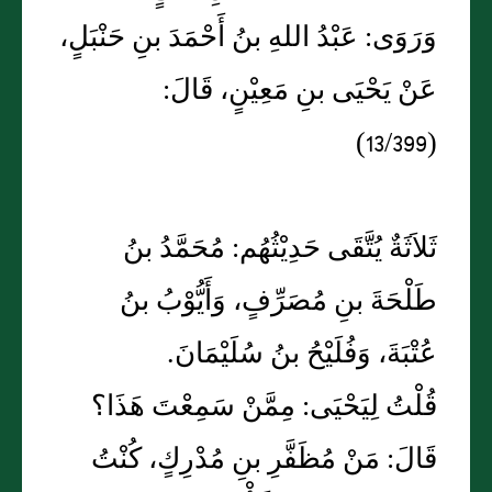
وَرَوَى: عَبْدُ اللهِ بنُ أَحْمَدَ بنِ حَنْبَلٍ،
عَنْ يَحْيَى بنِ مَعِيْنٍ، قَالَ:
(13/399)
ثَلاَثَةٌ يُتَّقَى حَدِيْثُهُم: مُحَمَّدُ بنُ
طَلْحَةَ بنِ مُصَرِّفٍ، وَأَيُّوْبُ بنُ
عُتْبَةَ، وَفُلَيْحُ بنُ سُلَيْمَانَ.
قُلْتُ لِيَحْيَى: مِمَّنْ سَمِعْتَ هَذَا؟
قَالَ: مَنْ مُظَفَّرِ بنِ مُدْرِكٍ، كُنْتُ