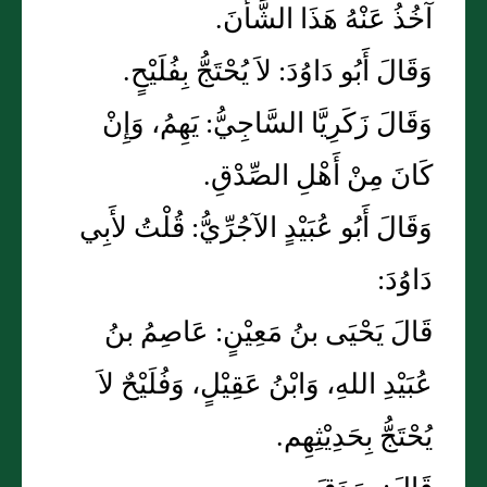
آخُذُ عَنْهُ هَذَا الشَّأْنَ.
وَقَالَ أَبُو دَاوُدَ: لاَ يُحْتَجُّ بِفُلَيْحٍ.
وَقَالَ زَكَرِيَّا السَّاجِيُّ: يَهِمُ، وَإِنْ
كَانَ مِنْ أَهْلِ الصِّدْقِ.
وَقَالَ أَبُو عُبَيْدٍ الآجُرِّيُّ: قُلْتُ لأَبِي
دَاوُدَ:
قَالَ يَحْيَى بنُ مَعِيْنٍ: عَاصِمُ بنُ
عُبَيْدِ اللهِ، وَابْنُ عَقِيْلٍ، وَفُلَيْحٌ لاَ
يُحْتَجُّ بِحَدِيْثِهِم.