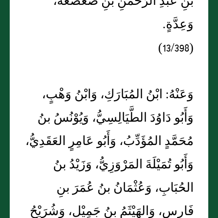
بنِ عَبْدِ الرَّحْمَنِ بنِ صَعْصَعَةَ،
وَعِدَّةٍ.
(13/398)
وَعَنْهُ: ابْنُ المُبَارَكِ، وَابْنُ وَهْبٍ،
وَأَبُو دَاوُدَ الطَّيَالِسِيُّ، وَيُوْنُسُ بنُ
مُحَمَّدٍ المُؤَدِّبُ، وَأَبُو عَامِرٍ العَقَدِيُّ،
وَأَبُو تُمَيْلَةَ المَرْوَزِيُّ، وَزَيْدُ بنُ
الحُبَابِ، وَعُثْمَانُ بنُ عُمَرَ بنِ
فَارِسٍ، وَالهَيْثَمُ بنُ جَمِيْلٍ، وَشُرَيْحُ