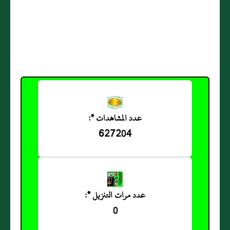
عدد المشاهدات *:
627204
عدد مرات التنزيل *:
0