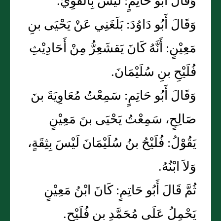
وَقَالَ أَبُو حَاتِمٍ: لَيْسَ بِالقَوِيِّ.
وَقَالَ أَبُو دَاوُدَ: بَلَغَنِي عَنْ يَحْيَى بنِ
مَعِيْنٍ: أَنَّهُ كَانَ يَقشَعِرُّ مِنْ أَحَادِيْثِ
فُلَيْحِ بنِ سُلَيْمَانَ.
وَقَالَ أَبُو حَاتِمٍ: سَمِعْتُ مُعَاوِيَةَ بنَ
صَالِحٍ، سَمِعْتُ يَحْيَى بنَ مَعِيْنٍ
يَقُوْلُ: فُلَيْحُ بنُ سُلَيْمَانَ لَيْسَ بِثِقَةٍ،
وَلاَ ابْنُهُ.
ثُمَّ قَالَ أَبُو حَاتِمٍ: كَانَ ابْنُ مَعِيْنٍ
يَحْمِلُ عَلَى مُحَمَّدِ بنِ فُلَيْحٍ.