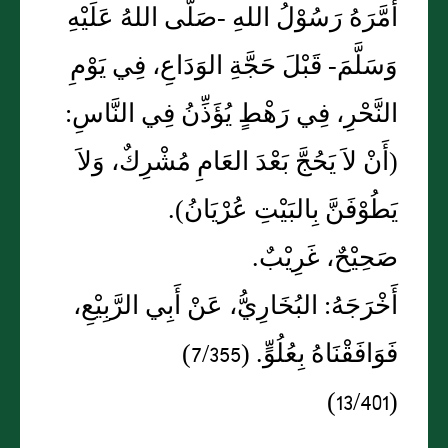
أَمَّرَهُ رَسُوْلُ اللهِ -صَلَّى اللهُ عَلَيْهِ
وَسَلَّمَ- قَبْلَ حَجَّةِ الوَدَاعِ، فِي يَوْمِ
النَّحْرِ، فِي رَهْطٍ يُؤَذِّنُ فِي النَّاسِ:
(أَنْ لاَ يَحُجَّ بَعْدَ العَامِ مُشْرِكٌ، وَلاَ
يَطُوْفَنَّ بِالبَيْتِ عُرْيَانُ).
صَحِيْحٌ، غَرِيْبٌ.
أَخْرَجَهُ: البُخَارِيُّ، عَنْ أَبِي الرَّبِيْعِ،
فَوَافَقْنَاهُ بِعُلُوٍّ. (7/355)
(13/401)