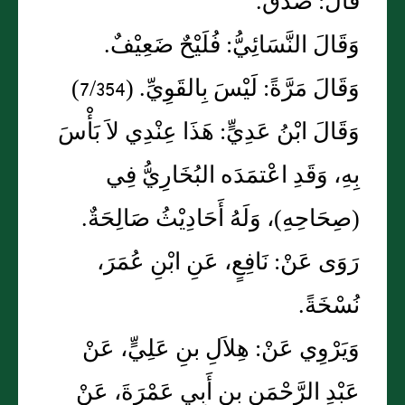
قَالَ: صَدَقَ.
وَقَالَ النَّسَائِيُّ: فُلَيْحٌ ضَعِيْفٌ.
وَقَالَ مَرَّةً: لَيْسَ بِالقَوِيِّ. (7/354)
وَقَالَ ابْنُ عَدِيٍّ: هَذَا عِنْدِي لاَ بَأْسَ
بِهِ، وَقَدِ اعْتمَدَه البُخَارِيُّ فِي
(صِحَاحِهِ)، وَلَهُ أَحَادِيْثُ صَالِحَةٌ.
رَوَى عَنْ: نَافِعٍ، عَنِ ابْنِ عُمَرَ،
نُسْخَةً.
وَيَرْوِي عَنْ: هِلاَلِ بنِ عَلِيٍّ، عَنْ
عَبْدِ الرَّحْمَنِ بنِ أَبِي عَمْرَةَ، عَنْ