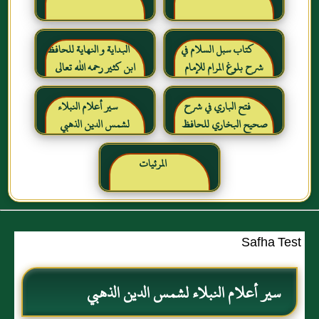
كتاب سبل السلام في
البداية و النهاية للحافظ
شرح بلوغ المرام للإمام
ابن كثير رحمه الله تعالى
الصنعاني رحمه الله
فتح الباري في شرح
سير أعلام النبلاء
صحيح البخاري للحافظ
لشمس الدين الذهبي
ابن حجر العسقلاني
المرئيات
Safha Test
سير أعلام النبلاء لشمس الدين الذهبي