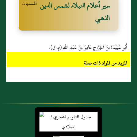
سير أعلام النبلاء لشمس الدين
الذهبي
أَبُو عُبَيْدَةَ بنُ الجَرَّاحِ عَامِرُ بنُ عَبْدِ اللهِ (م، ق).
المزيد من المواد ذات صلة