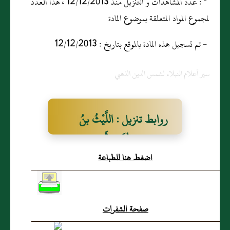
* : عدد المشاهدات و التنزيل منذ 12/12/2013 ، هذا العدد
لمجموع المواد المتعلقة بموضوع المادة
- تم تسجيل هذه المادة بالموقع بتاريخ : 12/12/2013
سير أعلام النبلاء لشمس الدين الذهبي
روابط تنزيل : اللَّيْثُ بنُ
عَاصِمِ بنِ كُلَيْبٍ أَبُو زُرَارَةَ
اضغط هنا للطباعة
القِتْبَانِيُّ (س)
صفحة الشفرات