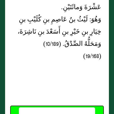
عَشْرَةَ وَمائَتَيْنِ.
وَهُوَ: لَيْثُ بنُ عَاصِمِ بنِ كُلَيْبِ بنِ
خِيَارِ بنِ خَيْرِ بنِ أَسَعْدَ بنِ نَاشِرَةَ،
وَمَحَلُّهُ الصِّدْقُ. (10/189)
(19/168)