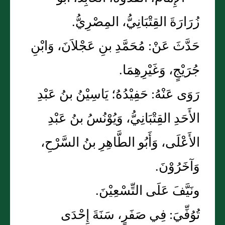
زُرَارَةَ القِتْبَانِيُّ، المِصْرِيُّ.
حَدَّثَ عَنْ: مُحَمَّدِ بنِ عَجْلاَنَ، وَابْنِ
جُرَيْجٍ، وَغَيْرِهِمَا.
رَوَى عَنْهُ: حَفِيْدُهُ؛ يَاسِيْنُ بنُ عَبْدِ
الأَحَدِ القِتْبَانِيُّ، وَيُوْنُسُ بنُ عَبْدِ
الأَعْلَى، وَأَبُو الطَّاهِرِ بنُ السَّرْحِ،
وَآخَرُوْنَ.
ونَيَّفَ عَلَى التِّسْعِيْنَ.
تُوُفِّيَ: فِي صَفَرٍ، سَنَةَ إِحْدَى