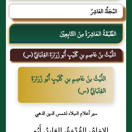
المُجَلَّدُ العَاشِرُ
الطَّبَقَةُ العَاشِرَةُ مِنَ التَّابِعِيْنَ
اللَّيْثُ بنُ عَاصِمِ بنِ كُلَيْبٍ أَبُو زُرَارَةَ القِتْبَانِيُّ (س)
اللَّيْثُ بنُ عَاصِمِ بنِ كُلَيْبٍ أَبُو زُرَارَةَ
القِتْبَانِيُّ (س)
سير أعلام النبلاء لشمس الدين الذهبي
الإِمَامُ، القُدْوَةُ، العَابِدُ، أَبُو