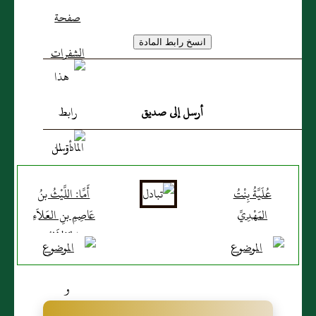
أرسل إلى صديق
عُلَيَّةُ بِنْتُ
أَمَّا: اللَّيْثُ بنُ
المَهْدِيِّ
عَاصِمِ بنِ العَلاَءِ
الخَوْلاَنِيُّ