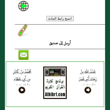
أرسل إلى صديق
عَبْدُ اللهِ بنُ
مُحَمَّدُ بنُ كَثِيْرِ
رَجَاءَ أَبُو عُمَرَ
بنِ أَبِي عَطَاءٍ
الغُدَانِيُّ (خ،
الصَّنْعَانِيُّ (د،
س، ق)
ت، س)