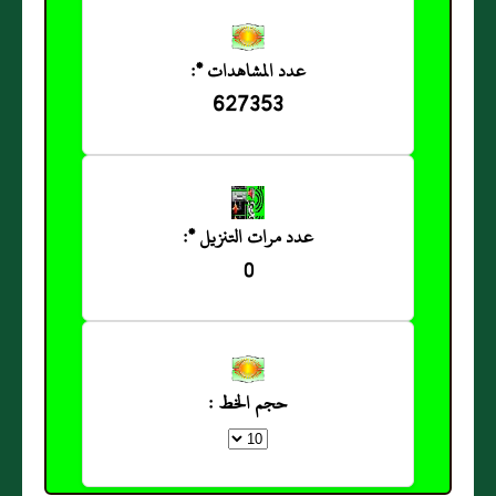
عدد المشاهدات *:
627353
عدد مرات التنزيل *:
0
حجم الخط :