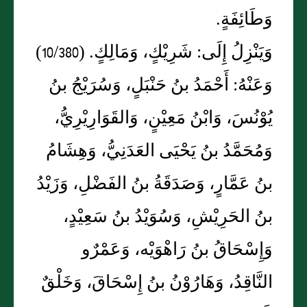
وَطَائِفَةٍ.
وَيَنْزِلُ إِلَى: شَرِيْكٍ، وَمَالِكٍ. (10/380)
وَعَنْهُ: أَحْمَدُ بنُ حَنْبَلٍ، وَسُرَيْجُ بنُ
يُوْنُسَ، وَابْنُ مَعِيْنٍ، وَالقَوَارِيْرِيُّ،
وَمُحَمَّدُ بنُ يَحْيَى العَدَنِيُّ، وَهِشَامُ
بنُ عَمَّارٍ، وَصَدَقَةُ بنُ الفَضْلِ، وَزَيْدُ
بنُ الحَرِيْشِ، وَسُوَيْدُ بنُ سَعِيْدٍ،
وَإِسْحَاقُ بنُ رَاهْوَيْه، وَعَمْرٌو
النَّاقِدُ، وَهَارُوْنُ بنُ إِسْحَاقَ، وَخَلْقٌ