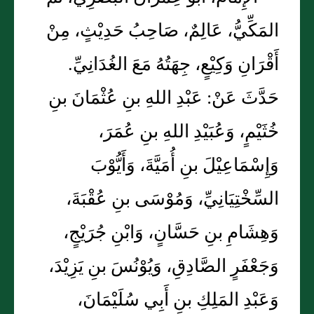
المَكِّيُّ، عَالِمٌ، صَاحِبُ حَدِيْثٍ، مِنْ
أَقْرَانِ وَكِيْعٍ، جِهَتُهُ مَعَ الغُدَانِيِّ.
حَدَّثَ عَنْ: عَبْدِ اللهِ بنِ عُثْمَانَ بنِ
خُثَيْمٍ، وَعُبَيْدِ اللهِ بنِ عُمَرَ،
وَإِسْمَاعِيْلَ بنِ أُمَيَّةَ، وَأَيُّوْبَ
السِّخْتِيَانِيِّ، وَمُوْسَى بنِ عُقْبَةَ،
وَهِشَامِ بنِ حَسَّانٍ، وَابْنِ جُرَيْجٍ،
وَجَعْفَرٍ الصَّادِقِ، وَيُوْنُسَ بنِ يَزِيْدَ،
وَعَبْدِ المَلِكِ بنِ أَبِي سُلَيْمَانَ،