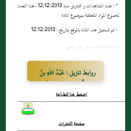
* : عدد المشاهدات و التنزيل منذ 12/12/2013 ، هذا العدد
لمجموع المواد المتعلقة بموضوع المادة
- تم تسجيل هذه المادة بالموقع بتاريخ : 12/12/2013
سير أعلام النبلاء لشمس الدين الذهبي
روابط تنزيل : عَبْدُ اللهِ بنُ
رَجَاءَ أَبُو عِمْرَانَ البَصْرِيُّ (م،
اضغط هنا للطباعة
د، س، ق)
صفحة الشفرات