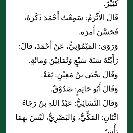
كَثِيْرٌ.
قَالَ الأَثْرَمُ: سَمِعْتُ أَحْمَدَ ذَكَرَهُ،
فَحَسَّنَ أَمرَه.
وَرَوَى: المَيْمُوْنِيُّ، عَنْ أَحْمَدَ، قَالَ:
رَأَيْتُهُ سَنَةَ سَبْعٍ وَثَمَانِيْنَ وَمائَةٍ.
وَقَالَ يَحْيَى بنُ مَعِيْنٍ: ثِقَةٌ.
وَقَالَ أَبُو حَاتِمٍ: صَدُوْقٌ.
وَقَالَ النَّسَائِيُّ: عَبْدُ اللهِ بنُ رَجَاءَ
اثْنَانِ: المَكِّيُّ، وَالبَصْرِيُّ، لَيْسَ بِهِمَا
بَأْسٌ.