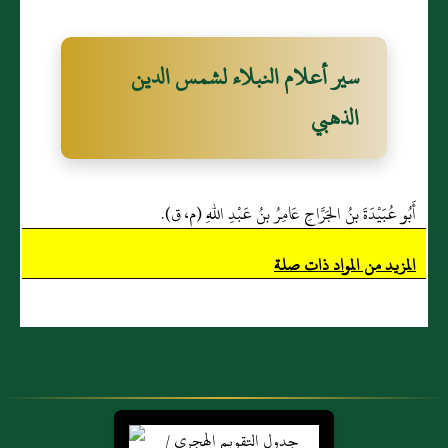
سير أعلام النبلاء لشمس الدين
الذهبي
أَبُو عُبَيْدَةَ بنُ الجَرَّاحِ عَامِرُ بنُ عَبْدِ اللهِ (م، ق).
المزيد من المواد ذات صلة