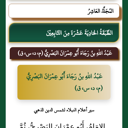
المُجَلَّدُ العَاشِرُ
الطَّبَقَةُ الحَادِيَةَ عَشْرَةَ مِنَ التَّابِعِيْنَ
عَبْدُ اللهِ بنُ رَجَاءَ أَبُو عِمْرَانَ البَصْرِيُّ (م، د، س، ق)
عَبْدُ اللهِ بنُ رَجَاءَ أَبُو عِمْرَانَ البَصْرِيُّ
(م، د، س، ق)
سير أعلام النبلاء لشمس الدين الذهبي
الإِمَامُ، أَبُو عِمْرَانَ البَصْرِيُّ، ثُمَّ