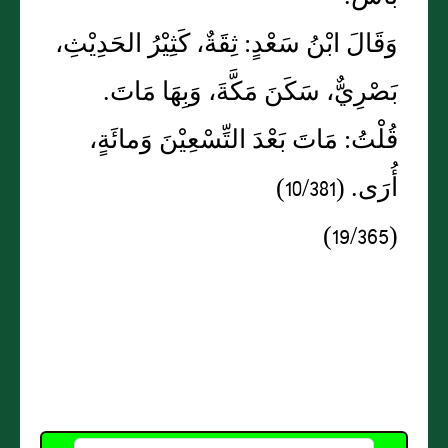
وَقَالَ ابْنُ سَعْدٍ: ثِقَةٌ، كَثِيْرُ الحَدِيْثِ،
بَصْرِيٌّ، سَكَنَ مَكَّةَ، وَبِهَا مَاتَ.
قُلْتُ: مَاتَ بَعْدَ التِّسْعِيْنَ وَمائَةٍ،
أُرَى. (10/381)
(19/365)