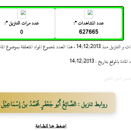
عدد المشاهدات *:
عدد مرات التنزيل *:
0
627665
 ، هذا العدد لمجموع المواد المتعلقة بموضوع المادة
 بالموقع بتاريخ : 14/12/2013
لشمس الدين الذهبي
روابط تنزيل : الصَّائِغُ أَبُو جَعْفَرٍ مُحَمَّدُ بنُ إِسْمَاعِيْلَ
اضغط هنا للطباعة