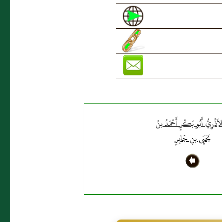
اَذُرِيُّ أَبُو بَكْرٍ أَحْمَدُ بنُ
يَحْيَى بنِ جَابِرٍ