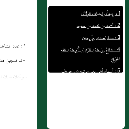
1 : رابعاً: واجبات الولاة:
2 : أحمد بن محمد بن سعيد
3 : سنة إحدى وأربعين
4 : شَافِعُ بنُ عَبْدِ الرَّشِيْدِ أَبُو عَبْدِ اللهِ
* : عدد المشاهدات و التنزيل منذ 14/12/2013
الجِيْلِيُّ
- تم تسجيل هذه المادة
5 : أسماء أهل بدر مرتبة على حروف
المعجم : حرف التاء
سير أعلام النبلاء 
6 : غزوة هوازن يوم حنين
7 : رسول الله صلى الله عليه وسلم يدعو
الى الله في الطائف
8 : النُّهَاونديُّ عَبْدُ اللهِ بنُ إِسْحَاقَ بنِ
سيَامردَ