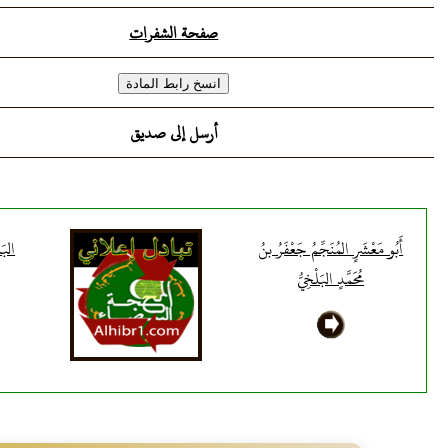
صفحة الشفرات
أرسل إلى صديق
أَبُو مَعْشَرٍ المُنَجِّمُ جَعْفَرُ بنُ
البَل
مُحَمَّدٍ البَلْخِيُّ