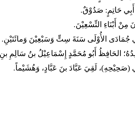
أَبِي حَاتِمٍ: صَدُوْقٌ.
 مِنْ أَبْنَاءِ التِّسْعِيْنَ.
جُمَادَى الأُوْلَى سَنَةَ سِتٍّ وَسَبْعِيْنَ وَمائَتَيْنِ.
ِدُهُ؛ الحَافِظُ أَبُو مُحَمَّدٍ إِسْمَاعِيْلُ بنُ سَالِمِ بنِ 
(صَحِيْحِهِ)، لَقِيَ عَبَّادَ بنَ عَبَّادٍ، وَهُشَيْماً.