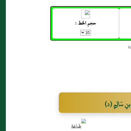
حجم الخط :
 بنِ سَالِمٍ (د)