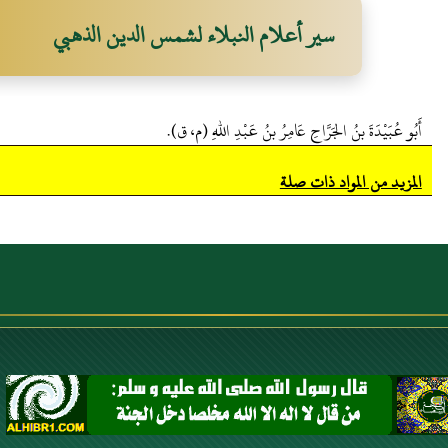
سير أعلام النبلاء لشمس الدين الذهبي
أَبُو عُبَيْدَةَ بنُ الجَرَّاحِ عَامِرُ بنُ عَبْدِ اللهِ (م، ق).
المزيد من المواد ذات صلة