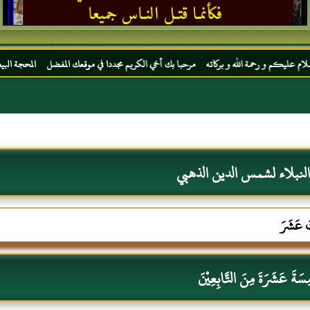
 الله و بركاته مرحبا بك أخي الكريم مجددا في موقعك المفضل المحجة البيضاء موقع الحبر الت
لنبلاء لشمس الدين الذهبي
ِثَ عَشَرَ
مِسَةَ عَشَرَةَ مِنَ التَّابِعِيْنَ