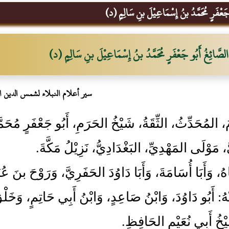
 جَعْفَرٍ مُحَمَّدُ بنُ إِسْمَاعِيْلَ بنِ سَالِمٍ (د)
الصَّائِغُ أَبُو جَعْفَرٍ مُحَمَّدُ بنُ إِسْمَاعِيْلَ بنِ سَالِمٍ (د)
سير أعلام النبلاء لشمس الدين ا
ُ، المُحَدِّثُ، الثِّقَةُ، شَيْخُ الحَرَمِ، أَبُو جَعْفَرٍ مُحَ
، مَوْلَى المَهْدِيِّ، البَغْدَادِيُّ، نَزِيْلُ مَكَّةَ.
هُ، وَأَبَا أُسَامَةَ، وَأَبَا دَاوُدَ الحَفَرِيَّ، وَرَوْحَ بنَ عُ
هُ: أَبُو دَاوُدَ، وَابْنُ صَاعِدٍ، وَابْنُ أَبِي حَاتِمٍ، وَخ
يْخُ أَبِي نُعَيْمٍ الحَافِظِ.