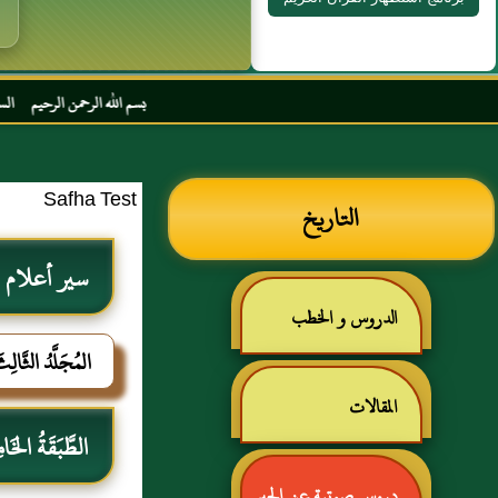
بسم الله الرحمن الرحيم السلام عليكم و رحمة
Safha Test
التاريخ
سير أعلام ا
الدروس و الخطب
المُجَلَّدُ الثَّال
المقالات
الطَّبَقَةُ الخَا
دروس صوتية عن الحبر