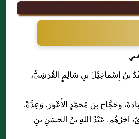
لذهبي
مَّدُ بنُ إِسْمَاعِيْلَ بنِ سَالِمٍ القُرَشِيُّ،
بَادَةَ، وَحَجَّاجَ بنَ مُحَمَّدٍ الأَعْوَرَ، وَعِدَّةً.
َلْقٌ، آخِرُهُم: عَبْدُ اللهِ بنُ الحَسَنِ بنِ