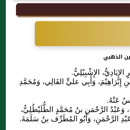
ين الذهبي
لإِيَادِيُّ، الإِشْبِيْلِيُّ.
ِ إِبْرَاهِيْمَ، وَأَبِي عليٍّ القَالِي، وَمُحَمَّدِ
سُ عَنْهُ.
، وَعَبْدُ الرَّحْمَنِ بنُ مُحَمَّدٍ الطُّلَيْطُلِيُّ،
عَبْدِ الرَّحْمَنِ، وَأَبُو المُطَرِّف بنُ سَلَمَةَ.