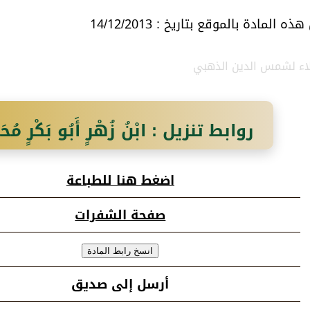
 المادة بالموقع بتاريخ : 14/12/2013
بلاء لشمس الدين الذهبي
روابط تنزيل : ابْنُ زُهْرٍ أَبُو بَكْرٍ مُحَمّ
الإِيَادِيُّ
اضغط هنا للطباعة
صفحة الشفرات
أرسل إلى صديق