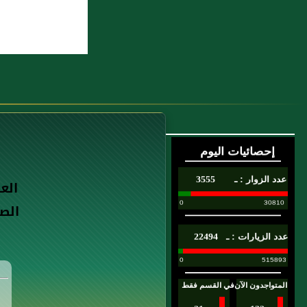
الع
الص