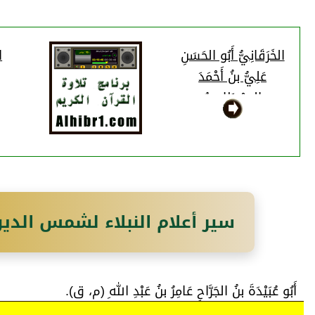
الخَرَقَانِيُّ أَبُو الحَسَنِ
ا
عَلِيُّ بنُ أَحْمَدَ
البِسْطَامِيُّ
سير أعلام النبلاء لشمس الدي
أَبُو عُبَيْدَةَ بنُ الجَرَّاحِ عَامِرُ بنُ عَبْدِ اللهِ (م، ق).