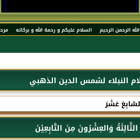
رحيم السلام عليكم و رحمة الله و بركاته مرحبا بك أخي الك
ام النبلاء لشمس الدين الذهبي
لسَّابِعَ عَشَرَ
 الثَّالِثَةُ وَالعِشْرُونَ مِنَ التَّابِعِيْنَ