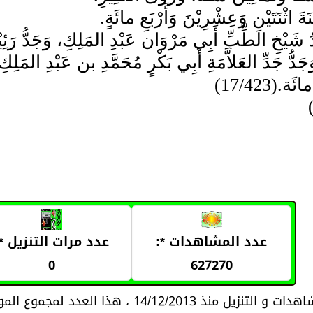
َةَ اثْنَتَيْنِ وَعِشْرِيْنَ وَأَرْبَعِ مائَةٍ.
دُ شَيْخِ الطِّبِّ أَبِي مَرْوَان عَبْدِ المَلِكِ، وَجَدُّ رَئ
جَدُّ جَدِّ العَلاَّمَةِ أَبِي بَكْرٍ مُحَمَّدِ بن عَبْدِ المَ
.(17/423)
عدد المشاهدات *:
عدد مرات التنزيل *:
0
627270
14/12/2013 ، هذا العدد لمجموع المواد المتعلقة بموضوع المادة