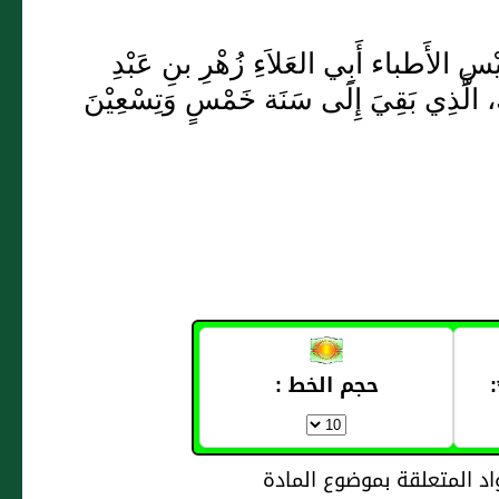
ِيْسِ الأَطباء أَبِي العَلاَءِ زُهْرِ بنِ عَبْدِ
لِكِ، الَّذِي بَقِيَ إِلَى سَنَة خَمْسٍ وَتِسْعِيْنَ
حجم الخط :