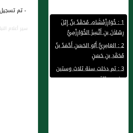
- تم تسجيل هذه
1 : خُوَارِزْمْشَاه، مُحَمَّدُ بنُ إِيْلَ
رِسْلاَنَ بنِ أَتْسِزَ الخُوَارِزْمِيُّ
سير أعلام الن
2 : العَامِرِيُّ أَبُو الحَسَنِ أَحْمَدُ بنُ
مُحَمَّدِ بنِ حَسَنٍ
3 : ثم دخلت سنة ثلاث وستين
وخمسمائة
4 : أَبُو طُوَالَةَ الأَنْصَارِيُّ عَبْدُ اللهِ
بنُ عَبْدِ الرَّحْمَنِ (ع)
5 : أَخُوْهُ: أَبُو جَعْفَرٍ مُحَمَّدُ بنُ
عَلِيٍّ الكُوْفِيُّ
6 : باب غَزْوَةِ الْحُدَيْبِيَةِ 3