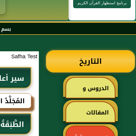
برنامج استظهار القرآن الكريم
بسم الله الرحمن ال
Safha Test
التاريخ
سير أعل
الدروس و
المُجَلَّدُ ا
الخطب
المقالات
الطَّبَقَةُ