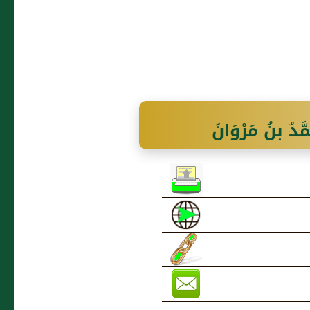
َدُ بنُ مَرْوَانَ