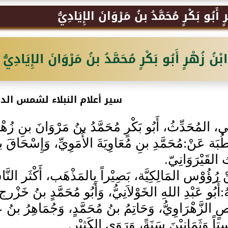
ٍ أَبُو بَكْرٍ مُحَمَّدُ بنُ مَرْوَانَ الإِيَادِيُّ
ابْنُ زُهْرٍ أَبُو بَكْرٍ مُحَمَّدُ بنُ مَرْوَانَ الإِيَادِيُّ
سير أعلام النبلاء لشمس الد
ي، المُحَدِّثُ، أَبُو بَكْرٍ مُحَمَّدُ بنُ مَرْوَانَ بنِ زُهْرٍ ا
بَة عَنْ:مُحَمَّدِ بنِ مُعَاوِيَةَ الأُمَوِيِّ، وَإِسْحَاقَ بن
لقَيْرَوَانِيّ.
 رُؤُوْس المَالِكِيَّة، بَصِيْراً بِالمَذْهَب، أَكْثَر النَّا
:أَبُو عَبْدِ اللهِ الخَوْلاَنِيُّ، وَأَبُو مُحَمَّدٍ بنُ خَزْرج
صٍ الزَّهْرَاوِيُّ، وَحَاتِمُ بنُ مُحَمَّدٍ، وَجُمَاهِرُ بنُ 
 وَثَمَانِيْنَ سَنَةً، وَرَوَى الكَثِيْرِ.