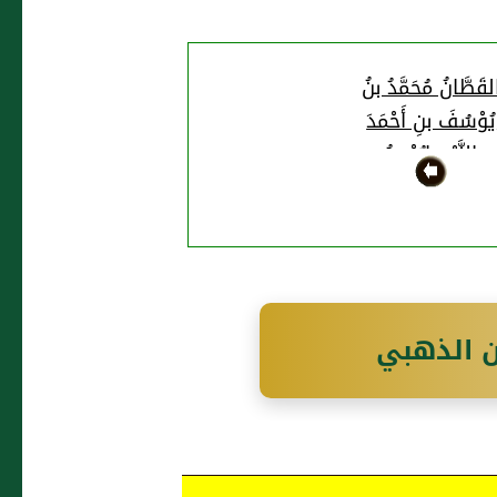
لقَطَّانُ مُحَمَّدُ بنُ
يُوْسُفَ بنِ أَحْمَدَ
النَّيْسَابُوْرِيُّ
ن الذهبي