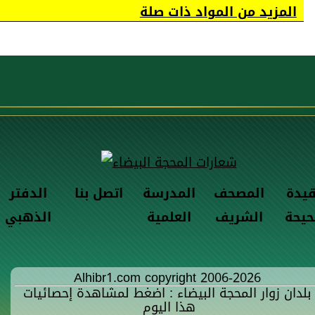
المزيد من المواد ذات صلة
قيدة
المصحف
المدرسة
اتصل بنا
الدفتر
حيحة
الشريف
العلمية
الذهبي
Alhibr1.com copyright 2006-2026
بلدان زوار المحجة البيضاء : اضغط لمشاهدة إحصائيات
هذا اليوم