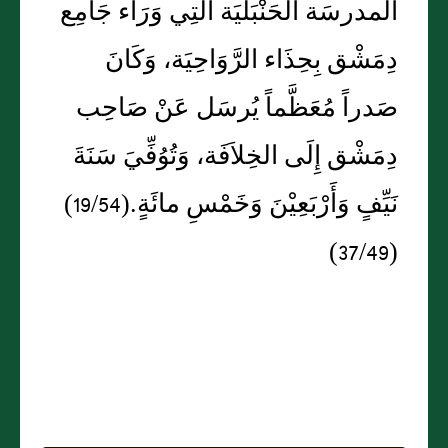
المدرسَة الحَنْبَليَة الَّتِي وَرَاء جَامِع
دِمَشْق بِحِذَاء الرَّوَاحِيَة، وَكَانَ
صَدراً مُعَظَّماً يُرسَل عَنْ صَاحِب
دِمَشْق إِلَى الخِلاَفَة، وَتُوُفِّيَ سَنَةَ
نَيِّفٍ وَأَرْبَعِيْنَ وَخَمْسِ مائَةٍ.(19/54)
(37/49)