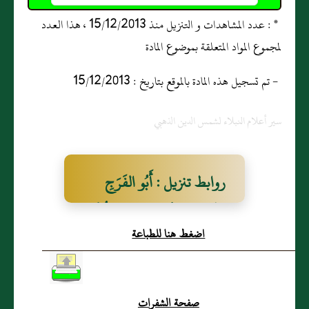
* : عدد المشاهدات و التنزيل منذ 15/12/2013 ، هذا العدد
لمجموع المواد المتعلقة بموضوع المادة
- تم تسجيل هذه المادة بالموقع بتاريخ : 15/12/2013
سير أعلام النبلاء لشمس الدين الذهبي
روابط تنزيل : أَبُو الفَرَجِ
الحَنْبَلِيُّ عَبْدُ الوَاحِدِ بنُ مُحَمَّدِ
اضغط هنا للطباعة
بنِ عَلِيٍّ
صفحة الشفرات