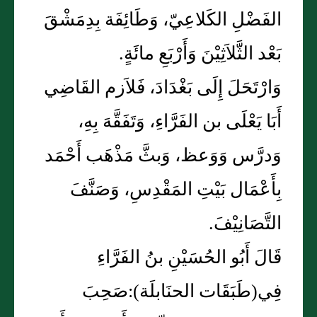
الفَضْلِ الكَلاعِيّ، وَطَائِفَة بِدِمَشْقَ
بَعْد الثَّلاَثِيْنَ وَأَرْبَعِ مائَةٍ.
وَارْتَحَلَ إِلَى بَغْدَادَ، فَلاَزم القَاضِي
أَبَا يَعْلَى بن الفَرَّاءِ، وَتَفَقَّهَ بِهِ،
وَدرَّس وَوَعظ، وَبثَّ مَذْهَب أَحْمَد
بِأَعْمَال بَيْتِ المَقْدِسِ، وَصَنَّفَ
التَّصَانِيْفَ.
قَالَ أَبُو الحُسَيْنِ بنُ الفَرَّاءِ
فِي(طَبَقَات الحنَابلَة):صَحِبَ