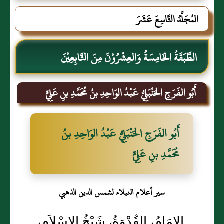
المُجَلَّدُ التَّاسِعَ عَشَرَ
الطَّبَقَةُ الخَامِسَةُ وَالعِشْرُوْنَ مِنَ التَّابِعِيْنَ
أَبُو الفَرَجِ الحَنْبَلِيُّ عَبْدُ الوَاحِدِ بنُ مُحَمَّدِ بنِ عَلِيٍّ
أَبُو الفَرَجِ الحَنْبَلِيُّ عَبْدُ الوَاحِدِ بنُ
مُحَمَّدِ بنِ عَلِيٍّ
سير أعلام النبلاء لشمس الدين الذهبي
الإِمَامُ، القُدْوَةُ، شَيْخُ الإِسْلاَمِ،