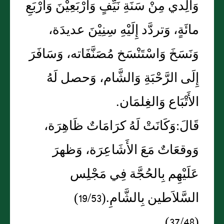
وَالِدي مِنْ سَنَةِ نَيِّفٍ وَأَرْبَعِيْنَ وَأَرْبَعِ
مائَةٍ، وَتردَّد إِلَيْهِ سِنِيْنَ عديدَة،
وَنَسَخَ وَاسْتَنْسَخ مُصَنَّفَاته، وَسَافَرَ
إِلَى الرَّحْبَةِ وَالشَّام، وَحصل لَهُ
الأَتْبَاع وَالغِلمَان.
قَالَ:وَكَانَتْ لَهُ كرَامَاتٌ ظَاهِرَة،
وَوقعَاتٌ مَعَ الأَشَاعِرَة، وَظهرَ
عَلَيْهِم بِالحُجَّة فِي مَجْلِس
السَّلاَطين بِالشَّامِ.(19/53)
(37/48)