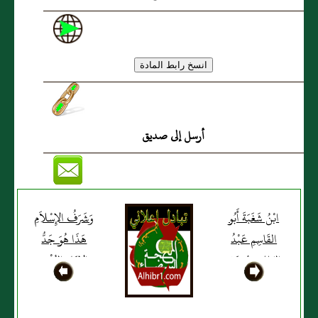
أرسل إلى صديق
ابْنُ شَغَبَةَ أَبُو
وَشَرَفُ الإِسْلاَمِ
القَاسِمِ عَبْدُ
هَذَا هُوَ جَدُّ
المَلِكِ بنُ عَلِيِّ
الإِمَامِ المُفْتِي
بنِ خَلَفٍ
شَيْخِ
الحِنَابلَةِ:نَاصِحُ