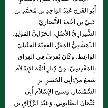
أَبُو الفَرَجِ عَبْدُ الوَاحِدِ بن مُحَمَّدِ بنِ
عَلِيّ بن أَحْمَدَ الأَنْصَارِيّ،
الشِّيرَازِيُّ الأَصْلِ، الحَرَّانِيُّ المَوْلِدِ،
الدِّمَشْقِيُّ المَقَرِّ، الفَقِيْهُ الحَنْبَلِيّ
الوَاعِظ، وَكَانَ يُعرَفُ فِي العِرَاق
بِالمَقْدِسِيّ، مِنْ كِبَارِ أَئِمَّة الإِسْلاَم.
سَمِعَ مِنْ:أَبِي الحَسَنِ بنِ
السِّمْسَار، وَشيخ الإِسْلاَم أَبِي
عُثْمَانَ الصَّابونِي، وَعَبْدِ الرَّزَّاقِ بن