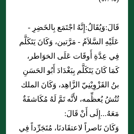
قَالَ:وَيُقَالُ:إِنَّهُ اجْتَمَع بِالخَضِرِ -
عَلَيْهِ السَّلاَمُ - مَرَّتين، وَكَانَ يَتَكَلَّم
فِي عِدَّةِ أَوقَات عَلَى الخوَاطر،
كَمَا كَانَ يَتَكَلَّم بِبَغْدَادَ أَبُو الحَسَنِ
بنُ القَزْوِيْنِيّ الزَّاهِد، وَكَانَ الملك
تُتُشُ يُعظِّمه، لأَنَّه تَمَّ لَهُ مُكَاشفَةٌ
مَعَهُ...إِلَى أَنْ قَالَ:
وَكَانَ نَاصراً لاعتقَادنَا، مُتَجَرِّداً فِي