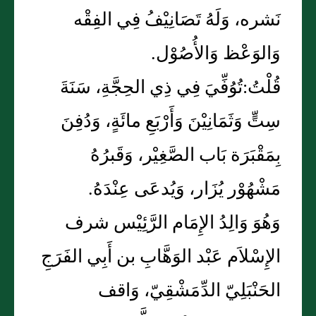
نَشره، وَلَهُ تَصَانِيْفُ فِي الفِقْه
وَالوَعْظ وَالأُصُوْل.
قُلْتُ:تُوُفِّيَ فِي ذِي الحِجَّةِ، سَنَةَ
سِتٍّ وَثَمَانِيْنَ وَأَرْبَعِ مائَةٍ، وَدُفِنَ
بِمَقْبَرَة بَاب الصَّغِيْر، وَقَبرُهُ
مَشْهُوْر يُزَار، وَيُدعَى عِنْدَهُ.
وَهُوَ وَالِدُ الإِمَام الرَّئِيْس شرف
الإِسْلاَم عَبْد الوَهَّابِ بن أَبِي الفَرَجِ
الحَنْبَلِيّ الدِّمَشْقِيّ، وَاقف