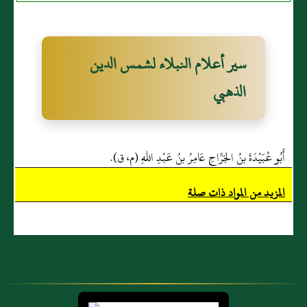
الدِّيْنِ عَبْدُ
الرَّحْمَنِ بنُ نَجْمِ
بنِ عَبْدِ الوَهَّابِ
سير أعلام النبلاء لشمس الدين
بنِ الحَنْبَلِيِّ
الذهبي
أَبُو عُبَيْدَةَ بنُ الجَرَّاحِ عَامِرُ بنُ عَبْدِ اللهِ (م، ق).
المزيد من المواد ذات صلة