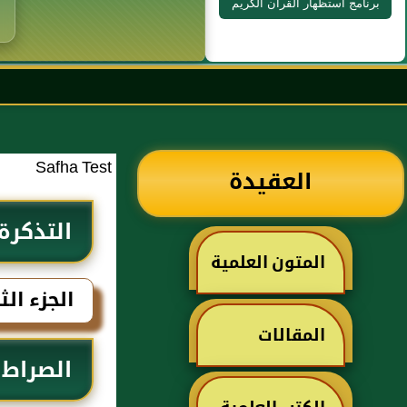
برنامج استظهار القرآن الكريم
Safha Test
العقيدة
التذكرة
المتون العلمية
الجزء الث
المقالات
الصراط