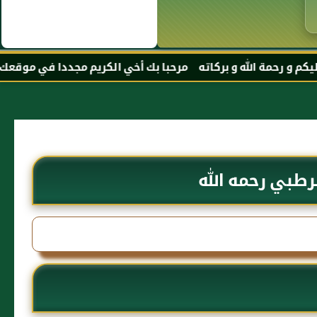
ركاته مرحبا بك أخي الكريم مجددا في موقعك المفضل المحجة البي
رطبي رحمه الله