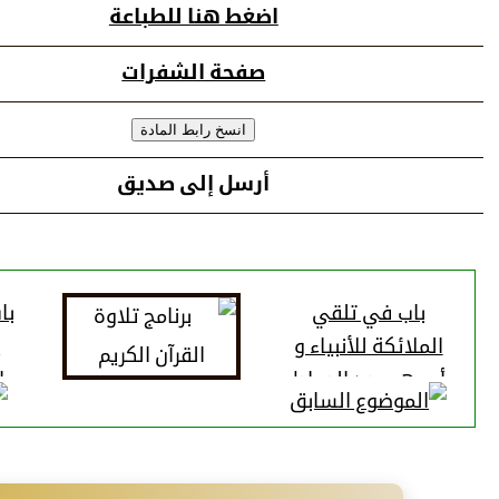
اضغط هنا للطباعة
صفحة الشفرات
أرسل إلى صديق
باب في تلقي
با
الملائكة للأنبياء و
ا
أممهم بعد الصراط
ا
و في هلاك
أعدائهم