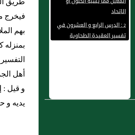
طريق الج
الاتحاد
فيخرج من
2 : الدرس الرابع و العشرون في
تفسير العقيدة الطحاوية
بهم المل
لفضيلة الشيخ محمد حسين
بمنزله ك
يعقوب
التفسير 
3 : باب دُعَاءِ النَّبِيِّ صَلَّى اللَّهُ عَلَيْهِ
وَسَلَّمَ النَّاسَ إِلَى الإِسْلاَمِ
أهل الجم
وَالنُّبُوَّةِ، وَأَنْ لاَ يَتَّخِذَ بَعْضُهُمْ
و قيل : 
بَعْضًا أَرْبَابًا مِنْ دُونِ اللَّهِ. وَقَوْلِهِ
يديه و ح
تَعَالَى [79 آل عمران]: {مَا كَانَ
لِبَشَرٍ أَنْ يُؤْتِيَهُ اللَّهُ الْكِتَابَ} إِلَى
آخِرِ الْآيَةِ