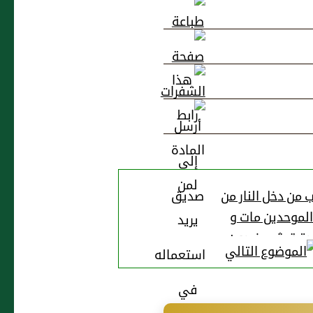
ب من دخل النار من
لموحدين مات و
حترق ثم يخرجون
بالشفاعة