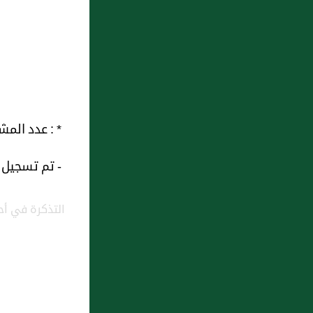
4 : تلاوة الحمين لقصيدة أبي
العتاهية : إن السلامة أن نرضى
بما قضيا
5 : 1841 - وعنه عن النبي صلى الله
عليه وسلم قال أحب البلاد إلى
* : عدد المشاهدات و التنزيل منذ 13
الله مساجدها وأبغض البلاد إلى
الله أسواقها رواه مسلم 1842 -
- تم تسجيل هذه 
وعن سلمان الفارسي رضي الله
عنه من قوله: قال لا تكونن إن
التذكرة في أحو
استطعت أول من يدخل السوق
ولا آخر من يخرج منها فإنها
معركة الشيطان وبها ينصب
6 : أذان القارئ الشيخ الشيخ ابو
رايته.. رواه مسلم هكذا ورواه