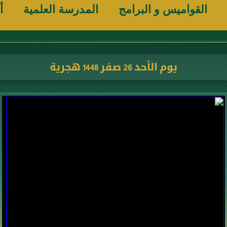
القواميس و البرامج
المدرسة العلمية
أ
يوم الأحد 26 صفر 1448 هجرية