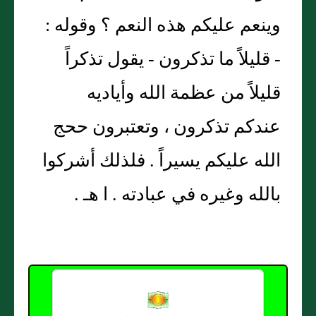
وينعم عليكم هذه النعم ؟ وقوله :
- قليلاً ما تذكرون - يقول تذكراً
قليلاً من عظمة الله وأياديه
عندكم تذكرون ، وتعتبرون ححج
الله عليكم يسيراً . فلذلك أشركوا
بالله وغيره في عبادته . ا هـ .