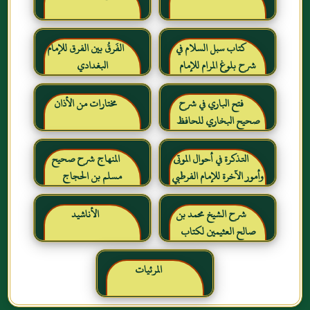
كتاب سبل السلام في
الفَرقُ بين الفرق للإمام
شرح بلوغ المرام للإمام
البغدادي
الصنعاني رحمه الله
فتح الباري في شرح
مختارات من الأذان
صحيح البخاري للحافظ
ابن حجر العسقلاني
التذكرة في أحوال الموتى
المنهاج شرح صحيح
وأمور الآخرة للإمام الفرطبي
مسلم بن الحجاج
رحمه الله
شرح الشيخ محمد بن
الأناشيد
صالح العثيمين لكتاب
رياض الصالحين للإمام
النووي رحمهم الله تعالى
المرئيات