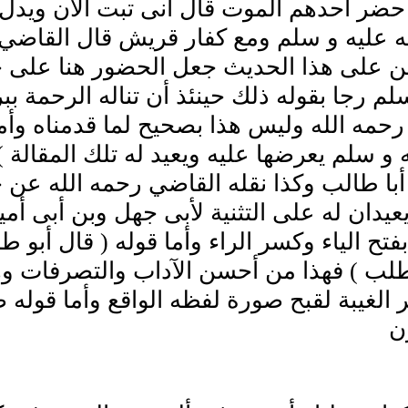
حضر أحدهم الموت قال انى تبت الآن ويدل ع
ه عليه و سلم ومع كفار قريش قال القاضي
ن على هذا الحديث جعل الحضور هنا على حق
لم رجا بقوله ذلك حينئذ أن تناله الرحمة ب
حمه الله وليس هذا بصحيح لما قدمناه وأم
ه و سلم يعرضها عليه ويعيد له تلك المقالة 
أبا طالب وكذا نقله القاضي رحمه الله عن
يدان له على التثنية لأبى جهل وبن أبى أم
فتح الياء وكسر الراء وأما قوله ( قال أبو 
طلب ) فهذا من أحسن الآداب والتصرفات وه
 الغيبة لقبح صورة لفظه الواقع وأما قوله ص
ن