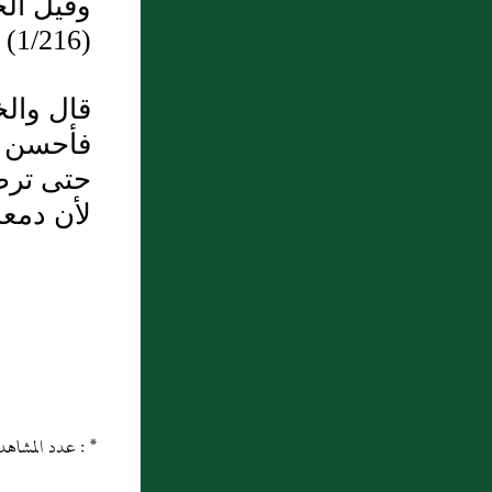
وقيل ال
(1/216)
قال والخ
فأحسن ما
حتى ترض
لأن دمعة 
* : عدد المشاهدات و التنزيل منذ 21 ماي 2013