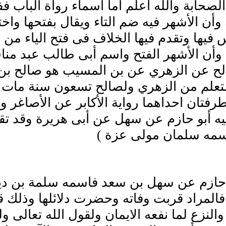
لصحابة والله أعلم أما أسماء رواة الباب فف
وأن الأشهر فيه ضم التاء ويقال بفتحها و
فيها وتقدم فيها الخلاف فى فتح الياء من
وأن الأشهر الفتح واسم أبى طالب عبد من
لح عن الزهري عن بن المسيب هو صالح بن 
التعلم من الزهري ولصالح تسعون سنة مات ب
طرفتان احداهما رواية الأكابر عن الأصاغر و
 أبو حازم عن سهل عن أبى هريرة وقد تقدم
سمه سلمان مولى عزة )
 حازم عن سهل بن سعد فاسمه سلمة بن دينا
 فالمراد قربت وفاته وحضرت دلائلها وذلك ق
 والنزع لما نفعه الايمان ولقول الله تعالى 