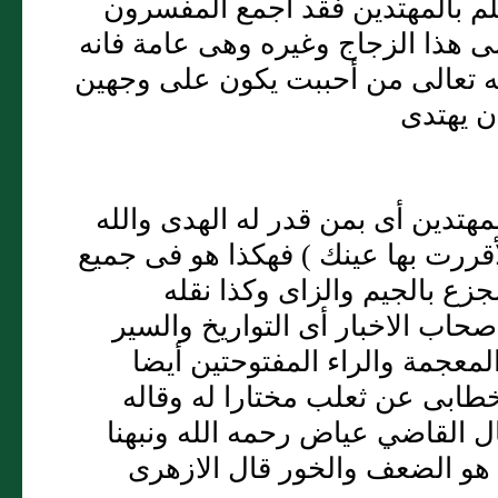
لم بالمهتدين فقد أجمع المفسرون
ى هذا الزجاج وغيره وهى عامة فانه
قوله تعالى من أحببت يكون على وجهين
أن يهتدى
هتدين أى بمن قدر له الهدى والله
أقررت بها عينك ) فهكذا هو فى جميع
زع بالجيم والزاى وكذا نقله
اب الاخبار أى التواريخ والسير
لمعجمة والراء المفتوحتين أيضا
طابى عن ثعلب مختارا له وقاله
 القاضي عياض رحمه الله ونبهنا
 هو الضعف والخور قال الازهرى