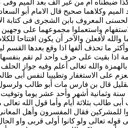
ذا ضبطناه أم من غير ألف بعد الميم وفى كثي
 الميم وكلاهما صحيح قال الامام أبو السعا
لحسنى المعروف بابن الشجرى فى كتابة الام
استفهام واستعملوا مجموعهما على وجهين أ
 والله لأفعلن والآخر أن يكون افتتاحا للكلام
كثر ما تحذف ألفها اذا وقع بعدها القسم لي
مة اذا بقيت على حرف واحد لم تقم بنفسها 
بالهمزة والله تعالى أعلم وفيه جواز الحل
لعزم على الاستغفار وتطييبا لنفس أبى طا
بقليل قال بن فارس مات أبو طالب ولرسول 
سنة وثمانية أشهر وأحد عشر يوما وتوفيت 
أبى طالب بثلاثة أيام وأما قول الله تعالى م
 للمشركين فقال المفسرون وأهل المعانى م
ى قوله تعالى ولو كانوا أولى قربى واو الحا