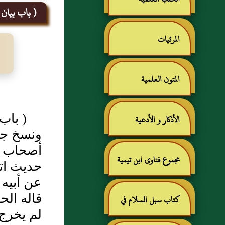
( باب بيان 
المرئيات
المتون العلمية
( باب
الأذكار و الأدعية
ونسخ جو
أصحاب ا
مجموع فتاوى ابن تيمية
حديث ات
عن أبيه 
قاله الح
كتاب سبل السلام في
لم يخرج 