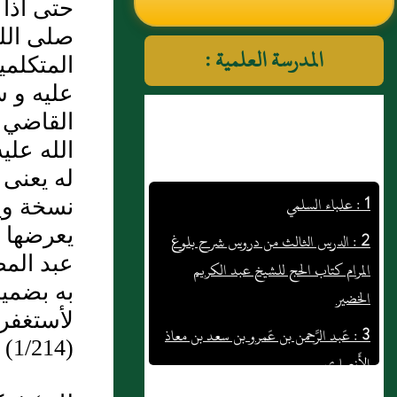
حتى اذا 
النووي رحمهم الله تعالى
صلى الل
المدرسة العلمية :
المتكلمي
عليه و س
القاضي ر
الله علي
1 : علباء السلمي
له يعنى 
نسخة ويع
2 : الدرس الثالث من دروس شرح بلوغ
يعرضها ب
المرام كتاب الحج للشيخ عبد الكريم
عبد الم
الخضير
به بضمير
3 : عَبد الرَّحمن بن عَمرو بن سعد بن معاذ
لأستغفر
الأَنصاري
(1/214)
4 : باب تأكيد ركعتي سنة الصبح 1100 -