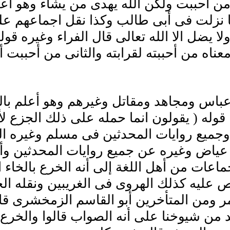
من أحببت ولكن الله يهدى من يشاء وهو أع
 نزلت فى أبى طالب وكذا نقل اجماعهم عل
ولا يضل الا الله تعالى قال الفراء وغيره 
عناه من أحببته لقرابته والثانى من أحببت 
باس ومجاهد ومقاتل وغيرهم وهو أعلم بالم
 قوله ( يقولون انما حمله على ذلك الجزع ل
جميع روايات المحدثين فى مسلم وغيره الج
ياض وغيره عن جميع روايات المحدثين وأصح
عات من أهل اللغة إلى أنه الخرع بالخاء ا
عليه كذلك الهروى فى الغريبين ونقله الخ
 ومن المتأخرين أبو القاسم الزمخشرى قال
 من شيوخنا على أنه الصواب قالوا والخرع