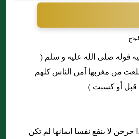
حجاج
ان الزمن الذى لا يقبل فيه الايمان [ 157 ] فيه قوله صلى الله عليه و سلم (
لعت من مغربها آمن الناس كلهم
 قبل أو كسبت )
رى ( ثلاث اذا خرجن لا ينفع نفسا ايمانها لم تكن