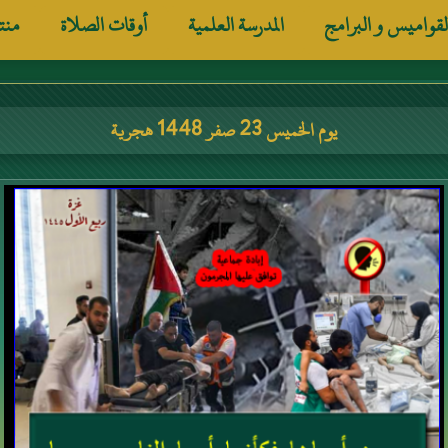
لقواميس و البرامج
المدرسة العلمية
أوقات الصلاة
منت
يوم الخميس 23 صفر 1448 هجرية