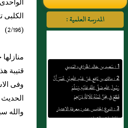
الواحدى 
النووي رحمهم الله تعالى
الكلبى 
المدرسة العلمية :
(2/196)
منازلها 
1 : سَعيد بن خالد الخُزاعي، المَديني
2 : مالك بن نَافِعٍ عَنْ عَبْدِ اللَّهِ بْنِ عُمَرَ أَنَّ
قتيبة هذ
رَسُولَ اللَّهِ صَلَّى اللَّهُ عَلَيْهِ وَسَلَّمَ
وفى الاس
قَطْعَ فِي مِجَنٍّ ثَمَنُهُ ثَلَاثَةُ دَرَاهِمَ
الحديث ب
3 : النوع الخامس عشر‏:‏ معرفة الاعتبار
والمتابعات والشواهد
والله سب
4 : شاهين بن حيان، أخو فهد بن حيان،