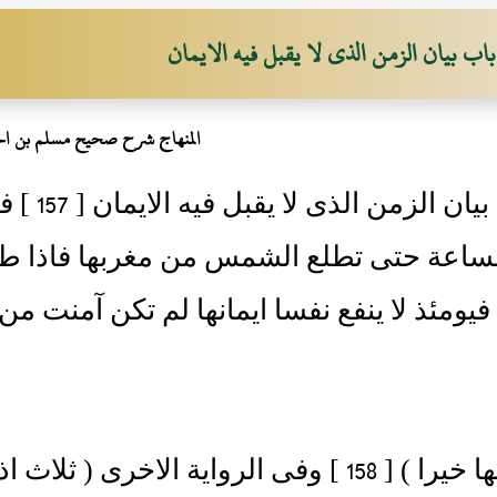
باب بيان الزمن الذى لا يقبل فيه الايمان
المنهاج شرح صحيح مسلم بن ال
( باب بي
الساعة حتى تطلع الشمس من مغربها فاذا ط
يومئذ لا ينفع نفسا ايمانها لم تكن آمنت من
فى ايمانها خيرا ) [ 158 ] وفى الرواية الاخ