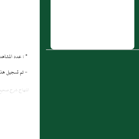
أَبو حازم
5 : عَمرو بن مُجَمِّع أَبو المنذر الكُوفي،
الكندي السكوني
6 : أكل مال اليتيم وظلمه
7 : مَالِكٌ عَنْ هِشَامِ بْنِ عُرْوَةَ عَنْ أَبِيهِ عَنْ
* : عدد المشاهدات و التنزيل منذ 21 ماي 2013
عَائِشَةَ رَضِيَ اللَّهُ عَنْهَا قَالَتْ صَلَّى
رَسُولُ اللَّهِ صَلَّى اللَّهُ عَلَيْهِ وَسَلَّمَ وهو شَاكٍ
- تم تسجيل هذه المادة
جَالِسًا وَصَلَّى وَرَاءَهُ قَوْمٌ قِيَامًا فَأَشَارَ
إليهم
المنهاج شرح صحيح
أَنِ اجْلِسُوا فَلَمَّا انْصَرَفَ قَالَ إِنَّمَا جُعِلَ
الْإِمَامُ (...)
8 : محمد بن مروان الكُوفي ويُعرف بالسُّدّي