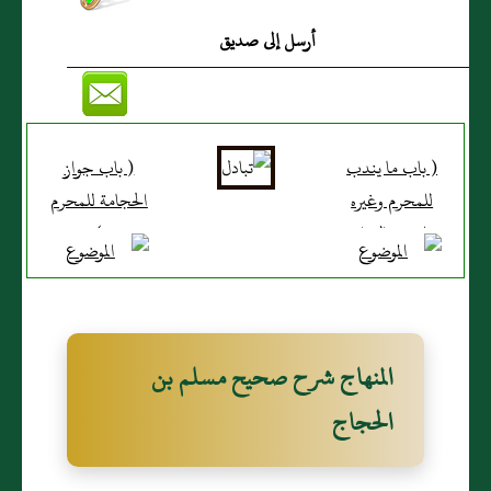
أرسل إلى صديق
( باب ما يندب
( باب جواز
للمحرم وغيره
الحجامة للمحرم
قتله من الدواب
)
في الحل والحرم )
المنهاج شرح صحيح مسلم بن
الحجاج