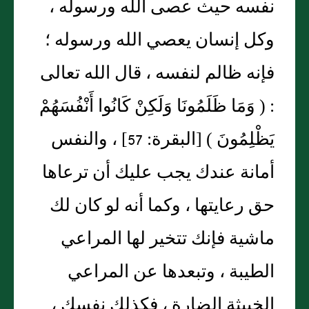
نفسه حيث عصى الله ورسوله ،
وكل إنسان يعصي الله ورسوله ؛
فإنه ظالم لنفسه ، قال الله تعالى
: ( وَمَا ظَلَمُونَا وَلَكِنْ كَانُوا أَنْفُسَهُمْ
يَظْلِمُونَ ) [البقرة: 57] ، والنفس
أمانة عندك يجب عليك أن ترعاها
حق رعايتها ، وكما أنه لو كان لك
ماشية فإنك تتخير لها المراعي
الطيبة ، وتبعدها عن المراعي
الخبيثة الضارة ، فكذلك نفسك ،