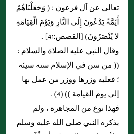
تعالى عن آل فرعون : ( وَجَعَلْنَاهُمْ
أَئِمَّةً يَدْعُونَ إِلَى النَّارِ وَيَوْمَ الْقِيَامَةِ
لا يُنْصَرُونَ) [القصص:41] .
وقال النبي عليه الصلاة والسلام :
(( من سن في الإسلام سنة سيئة
؛ فعليه وزرها ووزر من عمل بها
إلى يوم القيامة )) (4) .
فهذا نوع من المجاهرة ، ولم
يذكره النبي صلى الله عليه وسلم