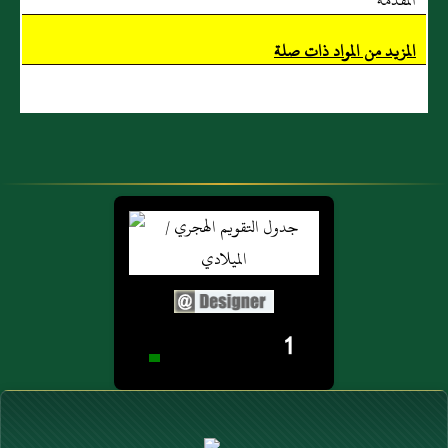
المقدمة
فليبعها ولو بحبل
المزيد من المواد ذات صلة
من شعر ))
متفق عليه (5)
. التثريب :
التوبيخ .
1