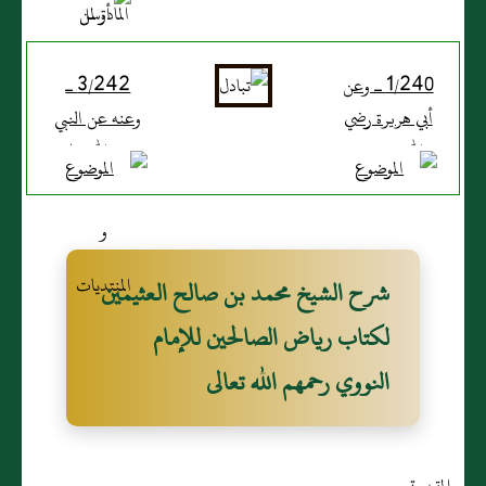
1/240 ـ وعن
3/242 ـ
أبي هريرة رضي
وعنه عن النبي
الله عنه عن
صلى الله عليه
النبي صلى الله
وسلم قال : ((
عليه وسلم قال
إذا زنت الأمة
: (( لا يستر
فتبين زناها
عبد عبداً في
فليجلدها الحد
شرح الشيخ محمد بن صالح العثيمين
الدنيا إلا ستره
ولا يثرب عليها
لكتاب رياض الصالحين للإمام
الله يوم القيامة
، ثم إن زنت
النووي رحمهم الله تعالى
)) رواه مسلم
الثانية فليجلدها
(2) .
الحد ولا يثرب
عليها ، ثم إن
زنت الثالثة