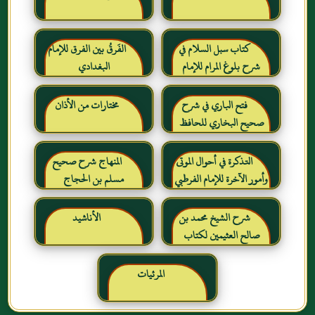
كتاب سبل السلام في
الفَرقُ بين الفرق للإمام
شرح بلوغ المرام للإمام
البغدادي
الصنعاني رحمه الله
فتح الباري في شرح
مختارات من الأذان
صحيح البخاري للحافظ
ابن حجر العسقلاني
التذكرة في أحوال الموتى
المنهاج شرح صحيح
وأمور الآخرة للإمام الفرطبي
مسلم بن الحجاج
رحمه الله
شرح الشيخ محمد بن
الأناشيد
صالح العثيمين لكتاب
رياض الصالحين للإمام
النووي رحمهم الله تعالى
المرئيات