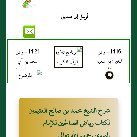
أعلمكم شيئا تدركون به
أرسل إلى صديق
من سبقكم وتسبقون به
من بعدكم ولا يكون
أحد أفضل منكم إلا من
1416 - وعن
1421 - وعن
صنع مثل ما صنعتم & قالوا
المغيرة بن شعبة
سعد بن أبي
رضي الله عنه
وقاص رضي الله
بلى يا رسول الله قال
أن رسول الله
عنه أن رسول
تسبحون وتحمدون
صلى الله عليه
الله صلى الله
وتكبرون خلف كل صلاة
وسلم كان إذا
عليه وسلم كان
فرغ من الصلاة
يتعوذ دبر
ثلاثا وثلاثين قال أبو صالح
شرح الشيخ محمد بن صالح العثيمين
وسلم قال لا إله
الصلوات بهؤلاء
الراوي عن أبي هريرة لم سئل
لكتاب رياض الصالحين للإمام
إلا الله وحده لا
الكلمات اللهم
عن كيفية ذكرهن قال يقول
النووي رحمهم الله تعالى
شريك له له
إني أعوذ بك من