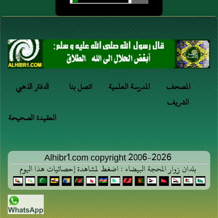
إلا الله وحده لا
لأحبك فقال
الدثور جمع دثر بفتح الدال
شريك له له
أوصيك يا معاذ
وإسكان الثاء المثلثة وهو المال
الملك وله الحمد
لا تدعن في دبر
وهو على كل
الكثير.
كل صلاة تقول
شيء قدير لا
اللهم أعنى على
حول ولا قوة إلا
ذكرك وشكرك
المصحف
المدرسة العلمية
اتصل بنا
الدفتر الذهبي
بالله لا إله إلا
وحسن عبادتك
الشريف
الله ولا نعبد إلا
رواه أبو داود
العقيدة الصحيحة
إياه له النعمة وله
بإسناد صحيح.
الفضل وله
الثناء الحسن لا
Alhibr1.com copyright 2006-2026
بلدان زوار المحجة البيضاء : اضغط لمشاهدة إحصائيات هذا اليوم
إله إلا الله
مخلصين له الدين
ولو كره
الكافرون قال