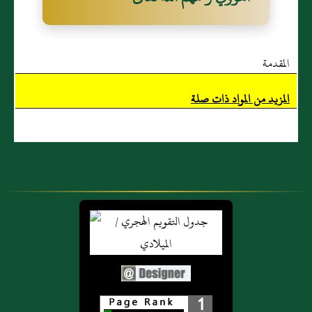
الملك وله الحمد
الجبن والبخل
سبحان الله والحمد لله والله
وهو على كل
وأعوذ بك من
أكبر حتى يكون منهن
شيء قدير اللهم
أن أرد إلى أرذل
المقدمة
كلهن ثلاثا وثلاثين متفق
لا مانع لما
العمر وأعوذ بك
أعطيت ولا
المزيد من المواد ذات صلة
من فتنة الدنيا
عليه. وزاد مسلم في روايته
معطي لما منعت
وأعوذ بك من
فرجع فقراء المهاجرين إلى
ولا ينفع ذا الجد
فتنة القبر رواه
منك الجد متفق
البخاري
رسول الله صلى الله عليه
عليه. 1417 -
1422 - وعن
وسلم فقالوا سمع إخواننا
وعن عبد الله
معاذ رضي الله
أهل الأموال بما فعلنا
بن الزبير رضي
عنه أن رسول
الله تعالى عنهما
الله صلى الله
ففعلوا مثله فقال رسول الله
أنه كان يقول
عليه وسلم أخذ
صلى الله عليه وسلم ذلك
دبر كل صلاة
بيده وقال يا
1
فضل الله يؤتيه من يشاء.
حين يسلم لا إله
معاذ والله إني