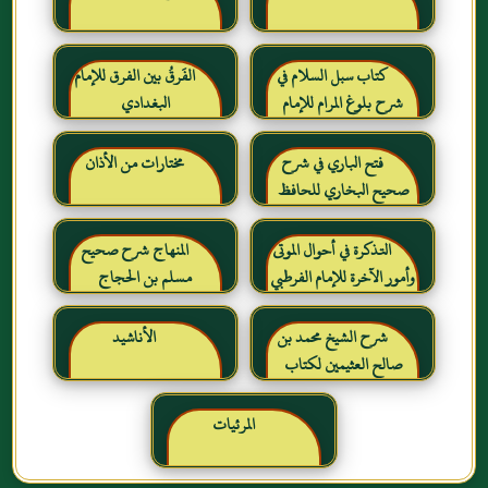
كتاب سبل السلام في
الفَرقُ بين الفرق للإمام
شرح بلوغ المرام للإمام
البغدادي
الصنعاني رحمه الله
فتح الباري في شرح
مختارات من الأذان
صحيح البخاري للحافظ
ابن حجر العسقلاني
التذكرة في أحوال الموتى
المنهاج شرح صحيح
وأمور الآخرة للإمام الفرطبي
مسلم بن الحجاج
رحمه الله
شرح الشيخ محمد بن
الأناشيد
صالح العثيمين لكتاب
رياض الصالحين للإمام
النووي رحمهم الله تعالى
المرئيات