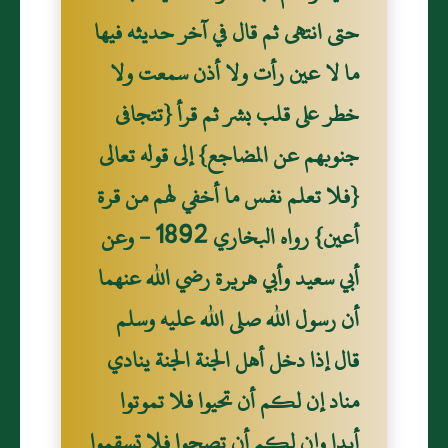
حتى انتهى ثم قال في آخر حديثه فيها
ما لا عين رأت ولا أذن سمعت ولا
خطر على قلب بشر ثم قرأ {تتجافى
جنوبهم عن المضاجع} إلى قوله تعالى
{فلا تعلم نفس ما أخفي لهم من قرة
أعين} رواه البخاري 1892 - وعن
أبي سعيد وأبي هريرة رضي الله عنهما
أن رسول الله صلى الله عليه وسلم
قال إذا دخل أهل الجنة الجنة ينادي
مناد إن لكم أن تحيوا فلا تموتوا
أبدا وإن لكم أن تصحوا فلا تسقموا