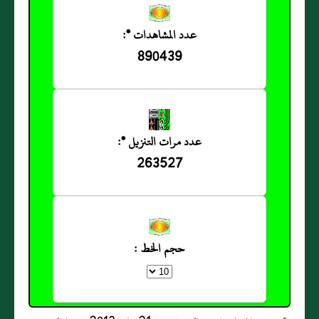
عدد المشاهدات *:
890439
عدد مرات التنزيل *:
263527
حجم الخط :