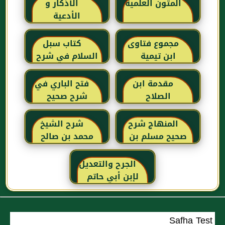
المتون العلمية
الأذكار و
الأدعية
مجموع فتاوى
كتاب سبل
ابن تيمية
السلام في شرح
بلوغ المرام للإمام
الصنعاني رحمه
مقدمة ابن
فتح الباري في
الله
الصلاح
شرح صحيح
البخاري للحافظ
ابن حجر
المنهاج شرح
شرح الشيخ
العسقلاني
صحيح مسلم بن
محمد بن صالح
الحجاج
العثيمين لكتاب
رياض الصالحين
الجرح والتعديل
للإمام النووي
لإبن أبي حاتم
رحمهم الله تعالى
Safha Test