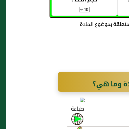
حجم الخط :
اة وما هي؟