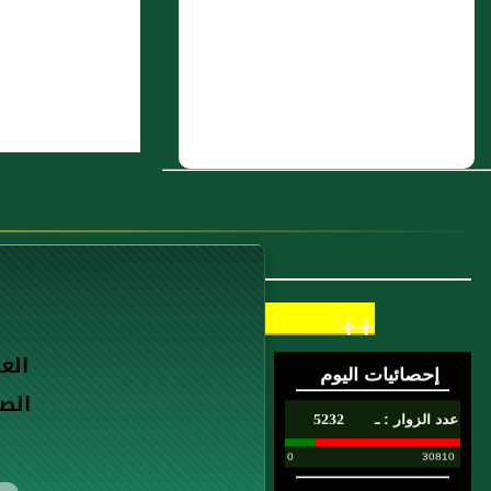
4 : شجاع بن وهب، أَخو عقبة من
المهاجرين الأولين
5 : فصل في هديه صلى الله
عليه وسلم في سجود القرآن
6 : باب الصداق
7 : فصل: ولابد في الزكاة من
الملك
8 : باب تصحيح المسائل
++
9 : 76- الثالث: عن ابن عباس رضي
الع
الله عنهما قال: ((حسبُنا اللهُ
الص
ونِعْمَ الوَكيل، قالها إبراهيم
صلى الله عليه وسلم حين أُلقيَ