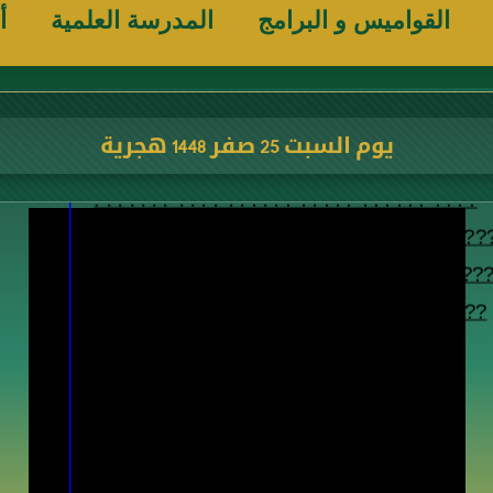
القواميس و البرامج
المدرسة العلمية
أ
يوم السبت 25 صفر 1448 هجرية