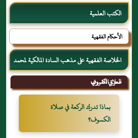
الكتب العلمية
الأحكام الفقهية
الخلاصة الفقهية على مذهب السادة المالكية لمحمد
العربي القروي
صلاة الكسوف
بماذا تدرك الركعة في صلاة
الكسوف؟