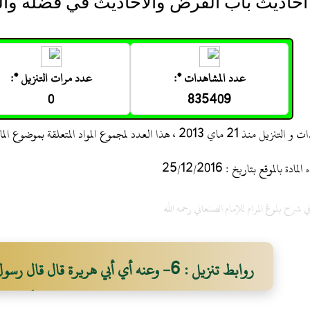
أحاديث باب القرض والأحاديث في فضله وال
عدد المشاهدات *:
عدد مرات التنزيل *:
0
835409
 ، هذا العدد لمجموع المواد المتعلقة بموضوع المادة
 بالموقع بتاريخ : 25/12/2016
شرح بلوغ المرام للإمام الصنعاني رحمه الله
روابط تنزيل : 6- وعنه أي أبي هريرة قال قا
يغلق" بفتح حرف المضارعة وغين معجمة ساكنة ول