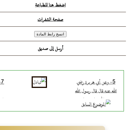
اضغط هنا للطباعة
الرهن إذا خرج عن ملك الراهن واستولى عليه المر
رهنه فيه
صفحة الشفرات
أرسل إلى صديق
5- وعن أبي هريرة رضي
7
الله عنه قال قال رسول الله
صلى الله عليه وسلم:
اس
"الظهر يركب" بالبناء
للمفعول "ومثله يشرب
ال
بنفقته إذا كان مرهونا ولبن
عل