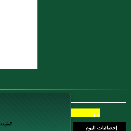
أحرزوا دماءهم وأموالهم"
7 : سئل عمن أعتق عبدا وهو محتاج وعليه
ديون وماله جدة‏
8 : بَاب تَسْمِيَةِ الْمَوْلُودِ غَدَاةَ يُولَدُ لِمَنْ لَمْ
يَعُقَّ عَنْهُ وَتَحْنِيكِهِ 1
9 : باب: الصُّلْحِ بِالدَّيْنِ وَالْعَيْنِ
10 : سئل عن رجل حلف بالطلاق ألا
يدخل دار جاره
++
العقيدة