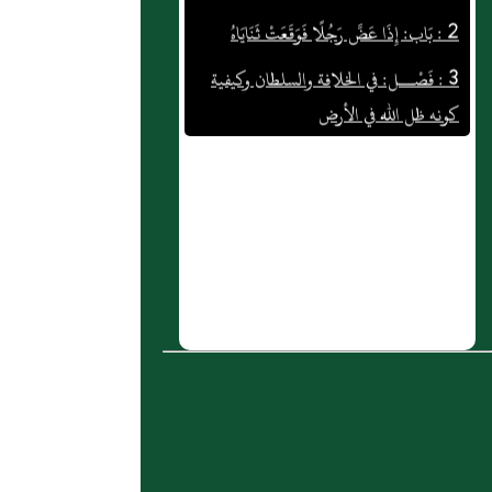
3 : فَصْــل: في ‏الخلافة والسلطان‏‏ وكيفية
كونه ظل الله في الأرض
4 : فصل في العقود حلالها وحرامها
5 : فصل في المزارعة إذا كان البذر من
العامل أو من رب الأرض
6 : وعن صخر رضي الله عنه بالصاد
المهملة فخاء معجمة ساكنة فراء ابن العيلة
بالعين المهملة مفتوحة وسكون المثناة
التحتية ويقال ابن أبي العيلة عداده في أهل
الكوفة وحديثه عندهم روى عنه عثمان بن
أبي حازم وهو ابن ابنه أن النبي صلى الله
عليه وسلم قال: "إن القوم إذا أسلموا