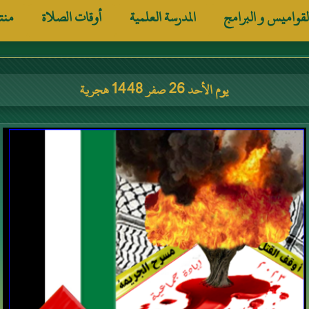
لقواميس و البرامج
المدرسة العلمية
أوقات الصلاة
منت
يوم الأحد 26 صفر 1448 هجرية