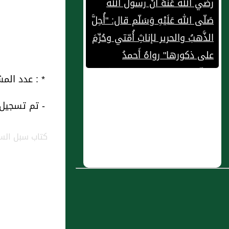
صَلّى الله عَلَيْهِ وَسَلّم قال: "أُحِلَّ
الذَّهبُ والحرير لإناثِ أُمّتي وحُرِّمَ
على ذكورها" رواهُ أَحمدُ
والنّسائي والترمذي وصحّحهُ.
2 : ( باب الربا )
* : عدد المشاهدات و التنزيل منذ 
3 : فصل في ثبوت الشفعة
- تم تسجيل هذه
في العقار الذي يقبل القسمة
كتاب سبل السل
4 : باب السَّلَمِ إِلَى أَنْ تُنْتَجَ
النَّاقَةُ
5 : باب قَوْلِ النَّبِيِّ صَلَّى اللَّهُ
عَلَيْهِ وَسَلَّمَ لِلْحَسَنِ بْنِ عَلِيٍّ إِنَّ
ابْنِي هَذَا لَسَيِّدٌ