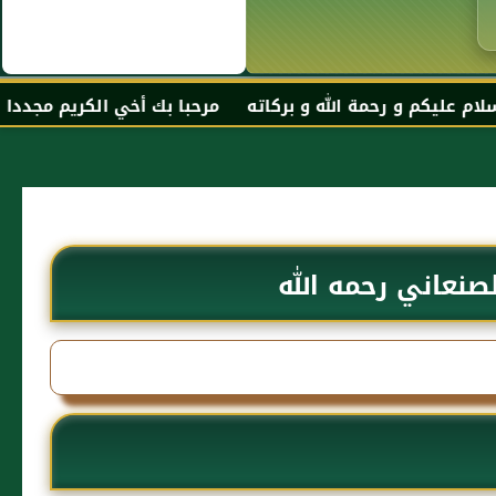
ه و بركاته مرحبا بك أخي الكريم مجددا في موقعك المفضل ال
صنعاني رحمه الله