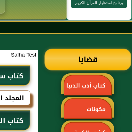
برنامج استظهار القرآن الكريم
Safha Test
قضايا
كتاب سب
كتاب أدب الدنيا
المجلد ا
و الدين للماوردي
مكونات
كتاب ال
الحاسوب