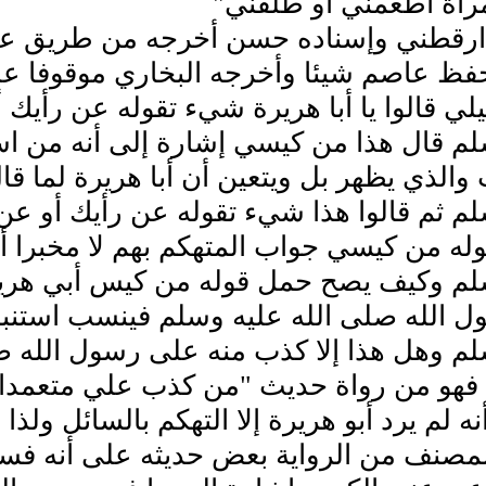
مرأة أطعمني أو طلقني"
دارقطني وإسناده حسن أخرجه من طريق عاص
فظ عاصم شيئا وأخرجه البخاري موقوفا عل
لي قالوا يا أبا هريرة شيء تقوله عن رأيك
لم قال هذا من كيسي إشارة إلى أنه من اس
 والذي يظهر بل ويتعين أن أبا هريرة لما ق
م ثم قالوا هذا شيء تقوله عن رأيك أو عن
له من كيسي جواب المتهكم بهم لا مخبرا أ
لم وكيف يصح حمل قوله من كيس أبي هريرة 
ل الله صلى الله عليه وسلم فينسب استنبا
م وهل هذا إلا كذب منه على رسول الله صل
هو من رواة حديث "من كذب علي متعمدا فلي
ه لم يرد أبو هريرة إلا التهكم بالسائل ولذا 
المصنف من الرواية بعض حديثه على أنه فس