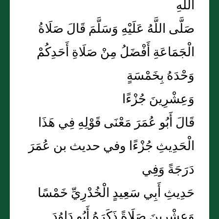
اللَّهِ
صَلَّى اللَّهُ عَلَيْهِ وَسَلَّمَ قَالَ صَلَاةُ
الْجَمَاعَةِ أَفْضَلُ مِنْ صَلَاةِ أَحَدِكُمْ
وَحْدَهُ بِخَمْسَةٍ
وَعِشْرِينَ جُزْءًا
قَالَ أَبُو عُمَرَ مَعْنَى قَوْلِهِ فِي هَذَا
الْحَدِيثِ جُزْءًا وفي حديث بن عُمَرَ
دَرَجَةً وَفِي
حَدِيثِ أَبِي سَعِيدٍ الْخُدْرِيِّ خَمْسًا
وَعِشْرِينَ صَلَاةً ذَكَرَهُ أَبُو دَاوُدَ