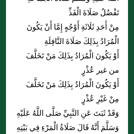
تَفْضُلُ صَلَاةَ الْفَذِّ
مِنْ أَحَدِ ثَلَاثَةِ أَوْجُهٍ إِمَّا أَنْ يَكُونَ
الْمُرَادُ بِذَلِكَ صَلَاةَ النَّافِلَةِ
أَوْ يَكُونَ الْمُرَادُ بِذَلِكَ مَنْ تَخَلَّفَ
من غير عُذْرٍ
أَوْ يَكُونَ الْمُرَادُ بِذَلِكَ مَنْ تَخَلَّفَ
مِنْ غَيْرِ عُذْرٍ
وَقَدْ ثَبَتَ عَنِ النَّبِيِّ صَلَّى اللَّهُ عَلَيْهِ
وَسَلَّمَ أَنَّهُ قَالَ صَلَاةُ الْمَرْءِ فِي بَيْتِهِ