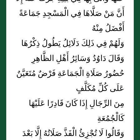
أَنَّ مَنْ صَلَّاهَا فِي الْمَسْجِدِ جَمَاعَةً
أَفْضَلُ مِنْهُ
وَلَهُمْ فِي ذَلِكَ دَلَائِلُ يَطُولُ ذِكْرُهَا
وَقَالَ دَاوُدُ وَسَائِرُ أَهْلِ الظَّاهِرِ
حُضُورُ صَلَاةِ الْجَمَاعَةِ فَرْضٌ مُتَعَيَّنٌ
عَلَى كُلِّ مُكَلَّفٍ
مِنَ الرِّجَالِ إِذَا كَانَ قَادِرًا عَلَيْهَا
كَالْجُمُعَةِ
وَقَالُوا لَا تُجْزِئُ الْفَذَّ صَلَاتُهُ إِلَّا بَعْدَ