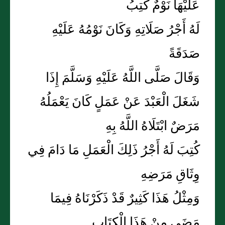
عَلَيْهَا نَوْمٌ كُتِبُ
لَهُ أَجْرُ صَلَاتِهِ وَكَانَ نَوْمُهُ عَلَيْهِ
صَدَقَةً
وَقَالَ صَلَّى اللَّهُ عَلَيْهِ وَسَلَّمَ إِذَا
شَغَلَ الْعَبْدَ عَنْ عَمَلٍ كَانَ يَعْمَلُهُ
مَرَضٌ ابْتَلَاهُ اللَّهُ بِهِ
كُتِبَ لَهُ أَجْرُ ذَلِكَ الْعَمَلِ مَا دَامَ فِي
وِثَاقِ مَرَضِهِ
وَمِثْلُ هَذَا كَثِيرٌ قَدْ ذَكَرْنَاهُ فِيمَا
مَضَى مِنْ هَذَا الْكِتَابِ