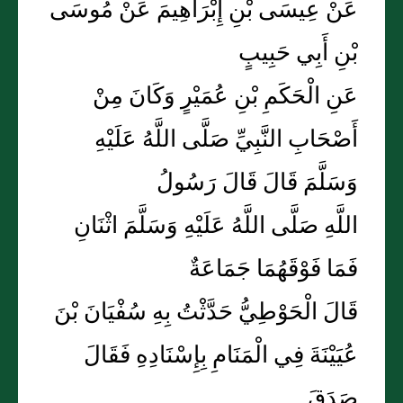
عَنْ عِيسَى بْنِ إِبْرَاهِيمَ عَنْ مُوسَى
بْنِ أَبِي حَبِيبٍ
عَنِ الْحَكَمِ بْنِ عُمَيْرٍ وَكَانَ مِنْ
أَصْحَابِ النَّبِيِّ صَلَّى اللَّهُ عَلَيْهِ
وَسَلَّمَ قَالَ قَالَ رَسُولُ
اللَّهِ صَلَّى اللَّهُ عَلَيْهِ وَسَلَّمَ اثْنَانِ
فَمَا فَوْقَهُمَا جَمَاعَةٌ
قَالَ الْحَوْطِيُّ حَدَّثْتُ بِهِ سُفْيَانَ بْنَ
عُيَيْنَةَ فِي الْمَنَامِ بِإِسْنَادِهِ فَقَالَ
صَدَقَ