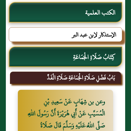
الكتب العلمية
الإستذكار لإبن عبد البر
كِتَابُ صَلَاةِ الْجَمَاعَةِ
بَابُ فَضْلِ صَلَاةِ الْجَمَاعَةِ صَلَاةِ الْفَذِّ
وعن بن شِهَابٍ عَنْ سَعِيدِ بْنِ
الْمُسَيَّبِ عَنْ أَبِي هُرَيْرَةَ أَنَّ رَسُولَ اللَّهِ
صَلَّى اللَّهُ عَلَيْهِ وَسَلَّمَ قَالَ صَلَاةُ