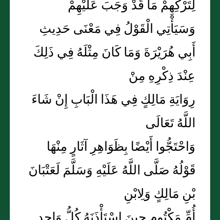
لِتَرْكِهِمْ مَا قَدْ وَجَبَ عَلَيْهِمْ
وَسَيَأْتِي الْقَوْلُ فِي مَعْنَى حَدِيثِ
أَبِي هُرَيْرَةَ وَمَا كَانَ مِثْلَهُ فِي ذَلِكَ
عِنْدَ ذِكْرِهِ مِنْ
رِوَايَةِ مَالِكٍ فِي هَذَا الْبَابِ إِنْ شَاءَ
اللَّهُ تَعَالَى
وَاحْتَجُّوا أَيْضًا بِظَوَاهِرِ آثَارٍ مِنْهَا
قَوْلُهُ صَلَّى اللَّهُ عَلَيْهِ وَسَلَّمَ لَعَتْبَانَ
بْنِ مَالِكٍ وَلِابْنِ
أُمِّ مَكْتُومٍ حِينَ اسْتَأْذَنَهُ كُلُّ وَاحِدٍ