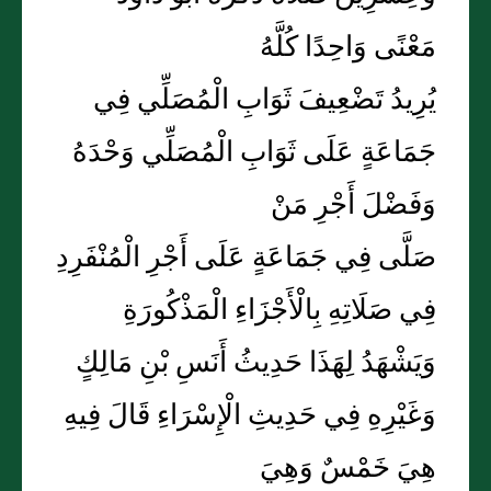
مَعْنًى وَاحِدًا كُلَّهُ
يُرِيدُ تَضْعِيفَ ثَوَابِ الْمُصَلِّي فِي
جَمَاعَةٍ عَلَى ثَوَابِ الْمُصَلِّي وَحْدَهُ
وَفَضْلَ أَجْرِ مَنْ
صَلَّى فِي جَمَاعَةٍ عَلَى أَجْرِ الْمُنْفَرِدِ
فِي صَلَاتِهِ بِالْأَجْزَاءِ الْمَذْكُورَةِ
وَيَشْهَدُ لِهَذَا حَدِيثُ أَنَسِ بْنِ مَالِكٍ
وَغَيْرِهِ فِي حَدِيثِ الْإِسْرَاءِ قَالَ فِيهِ
هِيَ خَمْسٌ وَهِيَ