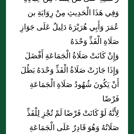
وَفِي هَذَا الْحَدِيثِ مِنْ رِوَايَةِ بن
عُمَرَ وَأَبِي هُرَيْرَةَ دَلِيلٌ عَلَى جَوَازِ
صَلَاةِ الْفَذِّ وَحْدَهُ
وَإِنْ كَانَتْ صَلَاةُ الْجَمَاعَةِ أَفْضَلَ
وَإِذَا جَازَتْ صَلَاةُ الْفَذِّ وَحْدَهُ بَطُلَ
أَنْ يَكُونَ شُهُودُ صَلَاةِ الْجَمَاعَةِ
فَرْضًا
لِأَنَّهُ لَوْ كَانَتْ فَرْضًا لَمْ تُجْزِ لِلْفَذِّ
صَلَاتُهُ وَهُوَ قَادِرٌ عَلَى الْجَمَاعَةِ