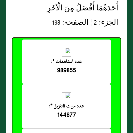
أَحَدَهُمَا أَفْضَلُ مِنَ الْآخَرِ
الجزء: 2 ¦ الصفحة: 138
عدد المشاهدات *:
989855
عدد مرات التنزيل *:
144877