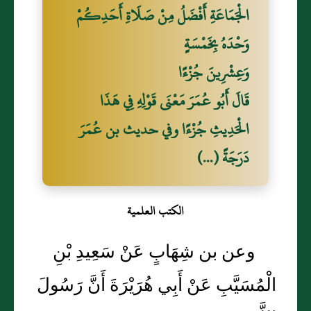
الْجَمَاعَةِ أَفْضَلُ مِنْ صَلَاةِ أَحَدِكُمْ
وَحْدَهُ بِخَمْسَةٍ
وَعِشْرِينَ جُزْءًا
قَالَ أَبُو عُمَرَ مَعْنَى قَوْلِهِ فِي هَذَا
الْحَدِيثِ جُزْءًا وفي حديث بن عُمَرَ
دَرَجَةً (...)
الكتب العلمية
وعن بن شِهَابٍ عَنْ سَعِيدِ بْنِ
الْمُسَيَّبِ عَنْ أَبِي هُرَيْرَةَ أَنَّ رَسُولَ