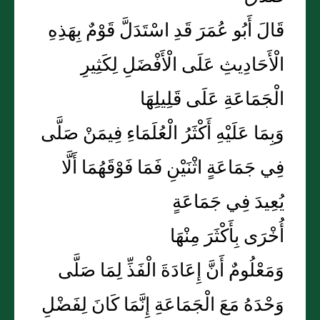
قَالَ أَبُو عُمَرَ قَدِ اسْتَدَلَّ قَوْمٌ بِهَذِهِ
الْأَحَادِيثِ عَلَى الْأَفْضَلِ لِكَثِيرِ
الْجَمَاعَةِ عَلَى قَلِيلِهَا
وَبِمَا عَلَيْهِ أَكْثَرُ الْعُلَمَاءِ فِيمَنْ صَلَّى
فِي جَمَاعَةٍ اثْنَيْنِ فَمَا فَوْقَهُمَا أَلَّا
يُعِيدَ فِي جَمَاعَةٍ
أُخْرَى بِأَكْثَرَ مِنْهَا
وَمَعْلُومٌ أَنَّ إِعَادَةَ الْفَذِّ لِمَا صَلَّى
وَحْدَهُ مَعَ الْجَمَاعَةِ إِنَّمَا كَانَ لِفَضْلِ