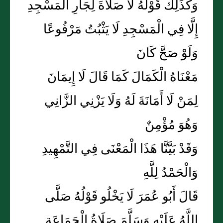
وَكَذَلِكَ قَوْلُهُ لَا صَلَاةَ لِجَارِ الْمَسْجِدِ
إِلَّا فِي الْمَسْجِدِ لَا يَثْبُتُ مَرْفُوعًا
وَلَوْ صَحَّ كَانَ
مَعْنَاهُ الْكَمَالَ كَمَا قَالَ لَا إِيمَانَ
لِمَنْ لَا أَمَانَةَ لَهُ وَلَا يَزْنِي الزَّانِي
وَهُوَ مُؤْمِنٌ
وَقَدْ بَيَّنَّا هَذَا الْمَعْنَى فِي التَّمْهِيدِ
وَالْحَمْدُ لِلَّهِ
قَالَ أَبُو عُمَرَ لَا يَخْلُو قَوْلُهُ صَلَّى
اللَّهُ عَلَيْهِ وَسَلَّمَ صَلَاةُ الْجَمَاعَةِ