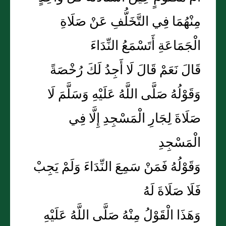
مِنْهُمَا فِي التَّخَلُّفِ عَنْ صَلَاةِ
الْجَمَاعَةِ أَتَسْمَعُ النِّدَاءَ
قَالَ نَعَمْ قَالَ لَا أَجِدُ لَكَ رُخْصَةً
وَقَوْلُهُ صَلَّى اللَّهُ عَلَيْهِ وَسَلَّمَ لَا
صَلَاةَ لِجَارِ الْمَسْجِدِ إِلَّا فِي
الْمَسْجِدِ
وَقَوْلُهُ فَمَنْ سَمِعَ النِّدَاءَ وَلَمْ يَجِبْ
فَلَا صَلَاةَ لَهُ
وَهَذَا الْقَوْلُ مِنْهُ صَلَّى اللَّهُ عَلَيْهِ