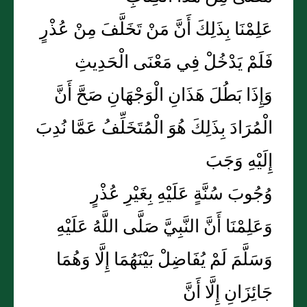
عَلِمْنَا بِذَلِكَ أَنَّ مَنْ تَخَلَّفَ مِنْ عُذْرٍ
فَلَمْ يَدْخُلْ فِي مَعْنَى الْحَدِيثِ
وَإِذَا بَطُلَ هَذَانِ الْوَجْهَانِ صَحَّ أَنَّ
الْمُرَادَ بِذَلِكَ هُوَ الْمُتَخَلِّفُ عَمَّا نُدِبَ
إِلَيْهِ وَجَبَ
وُجُوبَ سُنَّةٍ عَلَيْهِ بِغَيْرِ عُذْرٍ
وَعَلِمْنَا أَنَّ النَّبِيَّ صَلَّى اللَّهُ عَلَيْهِ
وَسَلَّمَ لَمْ يُفَاضِلْ بَيْنَهُمَا إِلَّا وَهُمَا
جَائِزَانِ إِلَّا أَنَّ