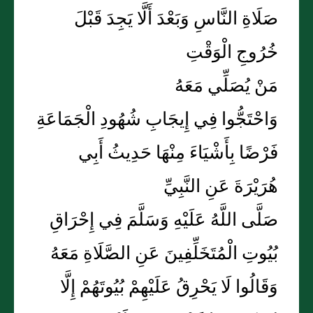
صَلَاةِ النَّاسِ وَبَعْدَ أَلَّا يَجِدَ قَبْلَ
خُرُوجِ الْوَقْتِ
مَنْ يُصَلِّي مَعَهُ
وَاحْتَجُّوا فِي إِيجَابِ شُهُودِ الْجَمَاعَةِ
فَرْضًا بِأَشْيَاءَ مِنْهَا حَدِيثُ أَبِي
هُرَيْرَةَ عَنِ النَّبِيِّ
صَلَّى اللَّهُ عَلَيْهِ وَسَلَّمَ فِي إِحْرَاقِ
بُيُوتِ الْمُتَخَلِّفِينَ عَنِ الصَّلَاةِ مَعَهُ
وَقَالُوا لَا يَحْرِقُ عَلَيْهِمْ بُيُوتَهُمْ إِلَّا