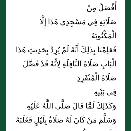
أَفْضَلُ مِنْ
صَلَاتِهِ فِي مَسْجِدِي هَذَا إِلَّا
الْمَكْتُوبَةَ
فَعَلِمْنَا بِذَلِكَ أَنَّهُ لَمْ يُرِدْ بِحَدِيثِ هَذَا
الْبَابِ صَلَاةَ النَّافِلَةِ لِأَنَّهُ قَدْ فَضَّلَ
صَلَاةَ الْمُنْفَرِدِ
فِي بَيْتِهِ
وَكَذَلِكَ لَمَّا قَالَ صَلَّى اللَّهُ عَلَيْهِ
وَسَلَّمَ مَنْ كَانَ لَهُ صَلَاةٌ بِلَيْلٍ فَغَلَبَهُ