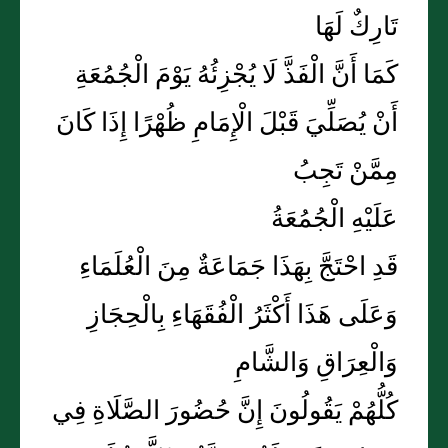
تَارِكٌ لَهَا
كَمَا أَنَّ الْفَذَّ لَا يُجْزِئُهُ يَوْمَ الْجُمُعَةِ
أَنْ يُصَلِّيَ قَبْلَ الْإِمَامِ ظُهْرًا إِذَا كَانَ
مِمَّنْ تَجِبُ
عَلَيْهِ الْجُمُعَةُ
قَدِ احْتَجَّ بِهَذَا جَمَاعَةٌ مِنَ الْعُلَمَاءِ
وَعَلَى هَذَا أَكْثَرُ الْفُقَهَاءِ بِالْحِجَازِ
وَالْعِرَاقِ وَالشَّامِ
كُلُّهُمْ يَقُولُونَ إِنَّ حُضُورَ الصَّلَاةِ فِي