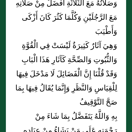
وَصَلَاتُهُ مَعَ الثَّلَاثَةِ أَفْضَلُ مِنْ صَلَاتِهِ
مَعَ الرَّجُلَيْنِ وَكُلَّمَا كَثُرَ كَانَ أَزْكَى
وَأَطْيَبَ
وَهِيَ آثَارٌ كَثِيرَةٌ لَيْسَتْ فِي الْقُوَّةِ
وَالثُّبُوتِ وَالصِّحَّةِ كَآثَارِ هَذَا الْبَابِ
وَقَدْ قُلْنَا إِنَّ الْفَضَائِلَ لَا مَدْخَلَ فِيهَا
لِلْقِيَاسِ وَالنَّظَرِ وَإِنَّمَا يُقَالُ فِيهَا بِمَا
صَحَّ التَّوْقِيفُ
بِهِ وَاللَّهُ يَتَفَضَّلُ بِمَا شَاءَ مِنْ
رَحْمَتِهِ عَلَى مَنْ يَشَاءُ مِنْ عِبَادِهِ