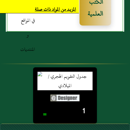
الكتب
فِيهِ
المزيد من المواد ذات صلة
العلمية
مَالِكٌ
عَنْ
نَافِعٍ
عن
بْنِ
عُمَرَ
أَنَّ
رَسُولَ
وَأَمَّا
اللَّهِ
حَدِيثُهُ
صَلَّى
فِي
اللَّهُ
هَذَا
عَلَيْهِ
الْبَابِ
1
وَسَلَّمَ
عَنْ
قَالَ
أَبِي