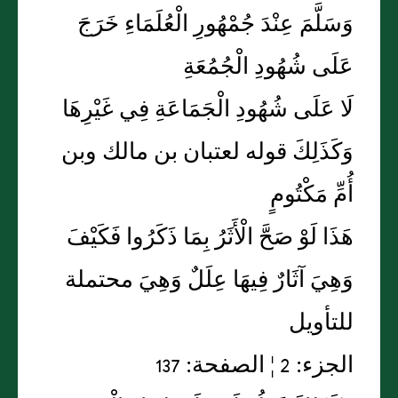
وَسَلَّمَ عِنْدَ جُمْهُورِ الْعُلَمَاءِ خَرَجَ
عَلَى شُهُودِ الْجُمُعَةِ
لَا عَلَى شُهُودِ الْجَمَاعَةِ فِي غَيْرِهَا
وَكَذَلِكَ قوله لعتبان بن مالك وبن
أُمِّ مَكْتُومٍ
هَذَا لَوْ صَحَّ الْأَثَرُ بِمَا ذَكَرُوا فَكَيْفَ
وَهِيَ آثَارٌ فِيهَا عِلَلٌ وَهِيَ محتملة
للتأويل
الجزء: 2 ¦ الصفحة: 137