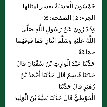
خَمْسُونَ الْحَسَنَةُ بعشر أمثالها
الجزء: 2 ¦ الصفحة: 135
وَقَدْ رُوِيَ عَنْ رَسُولِ اللَّهِ صَلَّى
اللَّهُ عَلَيْهِ وَسَلَّمَ اثْنَانِ فَمَا فَوْقَهُمَا
جَمَاعَةٌ
حَدَّثَنَا عَبْدُ الْوَارِثِ بْنُ سُفْيَانَ قَالَ
حَدَّثَنَا قَاسِمٌ قَالَ حَدَّثَنَا أَحْمَدُ بْنُ
زُهَيْرٍ قَالَ حَدَّثَنَا
الْحَوْطِيُّ قَالَ حَدَّثَنَا بَقِيَّةُ بْنُ الْوَلِيدِ