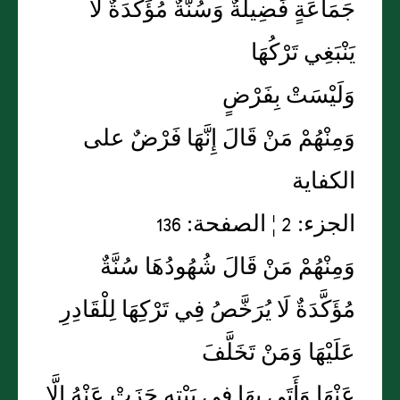
جَمَاعَةٍ فَضِيلَةٌ وَسُنَّةٌ مُؤَكَّدَةٌ لَا
يَنْبَغِي تَرْكُهَا
وَلَيْسَتْ بِفَرْضٍ
وَمِنْهُمْ مَنْ قَالَ إِنَّهَا فَرْضٌ على
الكفاية
الجزء: 2 ¦ الصفحة: 136
وَمِنْهُمْ مَنْ قَالَ شُهُودُهَا سُنَّةٌ
مُؤَكَّدَةٌ لَا يُرَخَّصُ فِي تَرْكِهَا لِلْقَادِرِ
عَلَيْهَا وَمَنْ تَخَلَّفَ
عَنْهَا وَأَتَى بِهَا فِي بَيْتِهِ جَزَتْ عَنْهُ إِلَّا