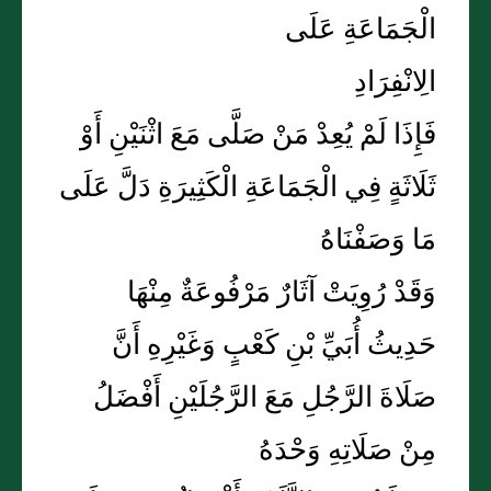
الْجَمَاعَةِ عَلَى
الِانْفِرَادِ
فَإِذَا لَمْ يُعِدْ مَنْ صَلَّى مَعَ اثْنَيْنِ أَوْ
ثَلَاثَةٍ فِي الْجَمَاعَةِ الْكَثِيرَةِ دَلَّ عَلَى
مَا وَصَفْنَاهُ
وَقَدْ رُوِيَتْ آثَارٌ مَرْفُوعَةٌ مِنْهَا
حَدِيثُ أُبَيِّ بْنِ كَعْبٍ وَغَيْرِهِ أَنَّ
صَلَاةَ الرَّجُلِ مَعَ الرَّجُلَيْنِ أَفْضَلُ
مِنْ صَلَاتِهِ وَحْدَهُ