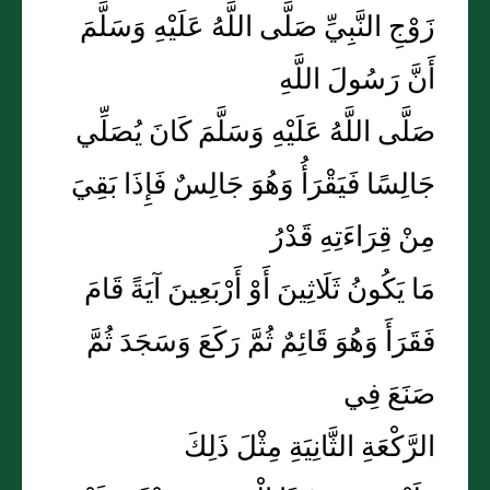
زَوْجِ النَّبِيِّ صَلَّى اللَّهُ عَلَيْهِ وَسَلَّمَ
أَنَّ رَسُولَ اللَّهِ
صَلَّى اللَّهُ عَلَيْهِ وَسَلَّمَ كَانَ يُصَلِّي
جَالِسًا فَيَقْرَأُ وَهُوَ جَالِسٌ فَإِذَا بَقِيَ
مِنْ قِرَاءَتِهِ قَدْرُ
مَا يَكُونُ ثَلَاثِينَ أَوْ أَرْبَعِينَ آيَةً قَامَ
فَقَرَأَ وَهُوَ قَائِمٌ ثُمَّ رَكَعَ وَسَجَدَ ثُمَّ
صَنَعَ فِي
الرَّكْعَةِ الثَّانِيَةِ مِثْلَ ذَلِكَ