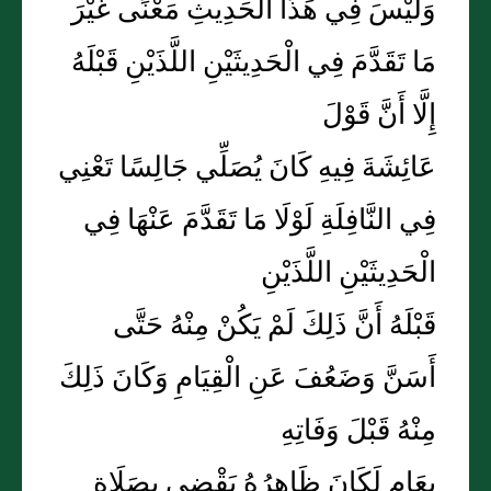
وَلَيْسَ فِي هَذَا الْحَدِيثِ مَعْنًى غَيْرَ
مَا تَقَدَّمَ فِي الْحَدِيثَيْنِ اللَّذَيْنِ قَبْلَهُ
إِلَّا أَنَّ قَوْلَ
عَائِشَةَ فِيهِ كَانَ يُصَلِّي جَالِسًا تَعْنِي
فِي النَّافِلَةِ لَوْلَا مَا تَقَدَّمَ عَنْهَا فِي
الْحَدِيثَيْنِ اللَّذَيْنِ
قَبْلَهُ أَنَّ ذَلِكَ لَمْ يَكُنْ مِنْهُ حَتَّى
أَسَنَّ وَضَعُفَ عَنِ الْقِيَامِ وَكَانَ ذَلِكَ
مِنْهُ قَبْلَ وَفَاتِهِ
بِعَامٍ لَكَانَ ظَاهِرُهُ يَقْضِي بِصَلَاةِ