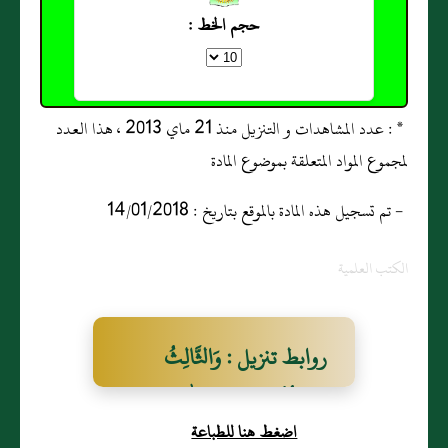
حجم الخط :
* : عدد المشاهدات و التنزيل منذ 21 ماي 2013 ، هذا العدد
لمجموع المواد المتعلقة بموضوع المادة
- تم تسجيل هذه المادة بالموقع بتاريخ : 14/01/2018
الكتب العلمية
روابط تنزيل : وَالثَّالِثُ
حَدِيثُهُ عَنْ عَبْدِ اللَّهِ بْنِ
اضغط هنا للطباعة
يَزِيدَ الْمَدَنِيِّ وَعَنْ أَبِي النَّضْرِ