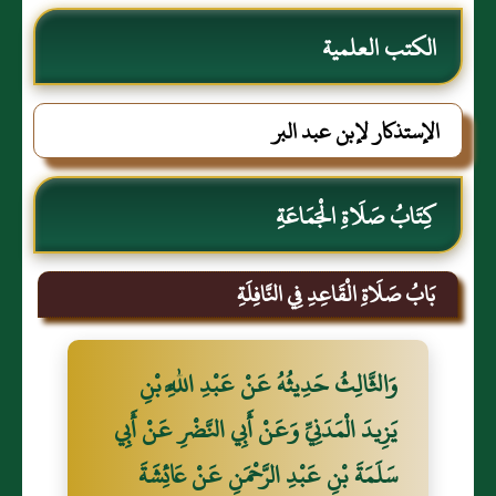
الكتب العلمية
الإستذكار لإبن عبد البر
كِتَابُ صَلَاةِ الْجَمَاعَةِ
بَابُ صَلَاةِ الْقَاعِدِ فِي النَّافِلَةِ
وَالثَّالِثُ حَدِيثُهُ عَنْ عَبْدِ اللَّهِ بْنِ
يَزِيدَ الْمَدَنِيِّ وَعَنْ أَبِي النَّضْرِ عَنْ أَبِي
سَلَمَةَ بْنِ عَبْدِ الرَّحْمَنِ عَنْ عَائِشَةَ