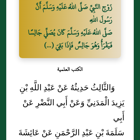
زَوْجِ النَّبِيِّ صَلَّى اللَّهُ عَلَيْهِ وَسَلَّمَ أَنَّ
رَسُولَ اللَّهِ
صَلَّى اللَّهُ عَلَيْهِ وَسَلَّمَ كَانَ يُصَلِّي جَالِسًا
فَيَقْرَأُ وَهُوَ جَالِسٌ فَإِذَا بَقِيَ (...)
الكتب العلمية
وَالثَّالِثُ حَدِيثُهُ عَنْ عَبْدِ اللَّهِ بْنِ
يَزِيدَ الْمَدَنِيِّ وَعَنْ أَبِي النَّضْرِ عَنْ
أَبِي
سَلَمَةَ بْنِ عَبْدِ الرَّحْمَنِ عَنْ عَائِشَةَ