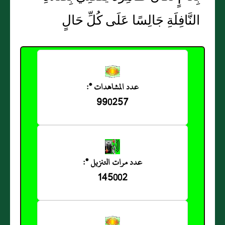
النَّافِلَةِ جَالِسًا عَلَى كُلِّ حَالٍ
عدد المشاهدات *:
990257
عدد مرات التنزيل *:
145002