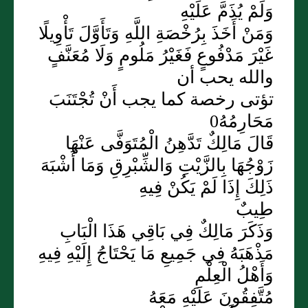
وَلَمْ يُذَمَّ عَلَيْهِ
وَمَنْ أَخَذَ بِرُخْصَةِ اللَّهِ وَتَأَوَّلَ تَأْوِيلًا
غَيْرَ مَدْفُوعٍ فَغَيْرُ مَلُومٍ وَلَا مُعَنَّفٍ
والله يحب أن
تؤتى رخصة كما يجب أَنْ تُجْتَنَبَ
مَحَارِمُهُ0
قَالَ مَالِكٌ تَدَّهِنُ الْمُتَوَفَّى عَنْهَا
زَوْجُهَا بِالزَّيْتِ وَالشِّبْرِقِ وَمَا أَشْبَهَ
ذَلِكَ إِذَا لَمْ يَكُنْ فِيهِ
طِيبٌ
وَذَكَرَ مَالِكٌ فِي بَاقِي هَذَا الْبَابِ
مَذْهَبَهُ فِي جَمِيعِ مَا يَحْتَاجُ إِلَيْهِ فِيهِ
وَأَهْلُ الْعِلْمِ
مُتَّفِقُونَ عَلَيْهِ مَعَهُ