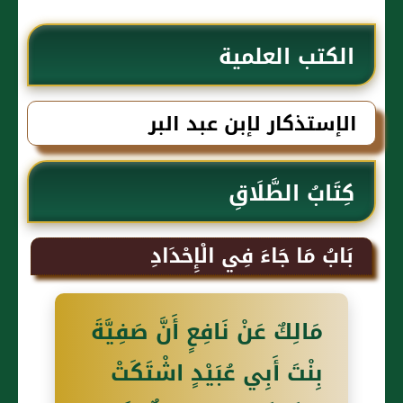
الكتب العلمية
الإستذكار لإبن عبد البر
كِتَابُ الطَّلَاقِ
بَابُ مَا جَاءَ فِي الْإِحْدَادِ
مَالِكٌ عَنْ نَافِعٍ أَنَّ صَفِيَّةَ
بِنْتَ أَبِي عُبَيْدٍ اشْتَكَتْ