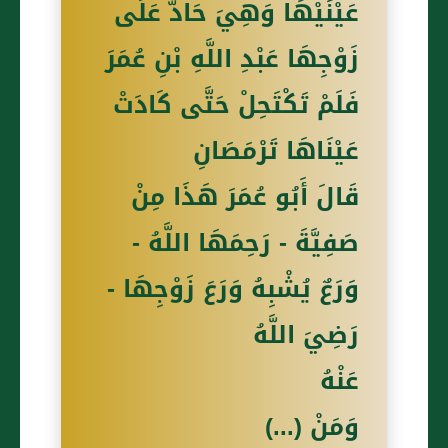
عَيْنَيْهَا وَهِيَ حَادٌّ عَلَى
زَوْجِهَا عَبْدِ اللَّهِ بْنِ عُمَرَ
فَلَمْ تَكْتَحِلْ حَتَّى كَادَتْ
عَيْنَاهَا تَرْمَصَانِ
قَالَ أَبُو عُمَرَ هَذَا مِنْ
صَفِيَّةَ - رَحِمَهَا اللَّهُ -
وَرَعٌ يُشْبِهُ وَرَعَ زَوْجِهَا -
رَضِيَ اللَّهُ
عَنْهُ
وَمَنْ (...)