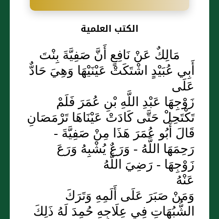
الكتب العلمية
مَالِكٌ عَنْ نَافِعٍ أَنَّ صَفِيَّةَ بِنْتَ
أَبِي عُبَيْدٍ اشْتَكَتْ عَيْنَيْهَا وَهِيَ حَادٌّ
عَلَى
زَوْجِهَا عَبْدِ اللَّهِ بْنِ عُمَرَ فَلَمْ
تَكْتَحِلْ حَتَّى كَادَتْ عَيْنَاهَا تَرْمَصَانِ
قَالَ أَبُو عُمَرَ هَذَا مِنْ صَفِيَّةَ -
رَحِمَهَا اللَّهُ - وَرَعٌ يُشْبِهُ وَرَعَ
زَوْجِهَا - رَضِيَ اللَّهُ
عَنْهُ
وَمَنْ صَبَرَ عَلَى أَلَمِهِ وَتَرَكَ
الشُّبُهَاتِ فِي عِلَاجِهِ حُمِدَ لَهُ ذَلِكَ