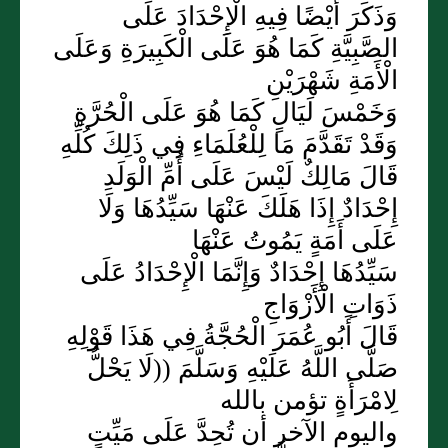
وَذَكَرَ أَيْضًا فِيهِ الْإِحْدَادَ عَلَى
الصَّبِيَّةِ كَمَا هُوَ عَلَى الْكَبِيرَةِ وَعَلَى
الْأَمَةِ شَهْرَيْنِ
وَخَمْسَ لَيَالٍ كَمَا هُوَ عَلَى الْحُرَّةِ
وَقَدْ تَقَدَّمَ مَا لِلْعُلَمَاءِ فِي ذَلِكَ كُلِّهِ
قَالَ مَالِكٌ لَيْسَ عَلَى أُمِّ الْوَلَدِ
إِحْدَادٌ إِذَا هَلَكَ عَنْهَا سَيِّدُهَا وَلَا
عَلَى أَمَةٍ يَمُوتُ عَنْهَا
سَيِّدُهَا إِحْدَادٌ وَإِنَّمَا الْإِحْدَادُ عَلَى
ذَوَاتِ الْأَزْوَاجِ
قَالَ أَبُو عُمَرَ الْحُجَّةُ فِي هَذَا قَوْلِهِ
صَلَّى اللَّهُ عَلَيْهِ وَسَلَّمَ ((لَا يَحْلُّ
لِامْرَأَةٍ تؤمن بالله
واليوم الآخر أن تُحِدَّ عَلَى مَيِّتٍ