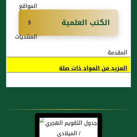
أَنَّهُمَا كَانَا
تَقُولُ
عَنْهُ
يَقُولَانِ
تَجْمَعُ الْحَادُّ
الكتب العلمية
فِي الْمَرْأَةِ
رَأْسَهَا
وَمَنْ (...)
يُتَوَفَّى
بِالسِّدْرِ
عَنْهَا زَوْجُهَا
وَالزَّيْتِ
إِنَّهَا إِذَا
قَالَ أَبُو عُمَرَ
المقدمة
خَشِيَتْ عَلَى
لَا أَعْلَمُ فِي
المزيد من المواد ذات صلة
بَصَرِهَا مِنْ
ذَلِكَ خِلَافًا
رَمَدٍ أَوْ شَكْوٍ
لِأَنَّ السِّدْرَ
أَصَابَهَا
وَالزَّيْتَ
إِنَّهَا تَكْتَحِلُ
لَيْسَ بِطِيبٍ
وَتَتَدَاوَى
وَقَدْ جَاءَ عَنِ
بِدَوَاءٍ أَوْ
الشَّافِعِيِّ
كُحْلٍ وَإِنْ
فِيهِ شَيْءٌ
كَانَ فِيهِ
عَلَى (...)