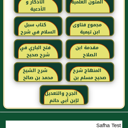
المتون العلمية
الأذكار و
الأدعية
مجموع فتاوى
كتاب سبل
ابن تيمية
السلام في شرح
بلوغ المرام للإمام
الصنعاني رحمه
مقدمة ابن
فتح الباري في
الله
الصلاح
شرح صحيح
البخاري للحافظ
ابن حجر
المنهاج شرح
شرح الشيخ
العسقلاني
صحيح مسلم بن
محمد بن صالح
الحجاج
العثيمين لكتاب
رياض الصالحين
الجرح والتعديل
للإمام النووي
لإبن أبي حاتم
رحمهم الله تعالى
Safha Test