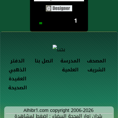
طِيبٌ
قَالَ (...)
1
المصحف
المدرسة
اتصل بنا
الدفتر
الشريف
العلمية
الذهبي
العقيدة
الصحيحة
Alhibr1.com copyright 2006-2026
بلدان زوار المحجة البيضاء : اضغط لمشاهدة