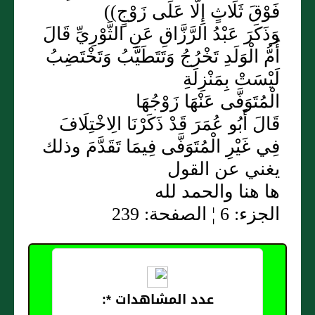
فَوْقَ ثَلَاثٍ إِلَّا عَلَى زَوْجٍ))
وَذَكَرَ عَبْدُ الرَّزَّاقِ عَنِ الثَّوْرِيِّ قَالَ
أُمُّ الْوَلَدِ تَخْرُجُ وَتَتَطَيَّبُ وَتَخْتَضِبُ
لَيْسَتْ بِمَنْزِلَةِ
الْمُتَوَفَّى عَنْهَا زَوْجُهَا
قَالَ أَبُو عُمَرَ قَدْ ذَكَرْنَا الِاخْتِلَافَ
فِي غَيْرِ الْمُتَوَفَّى فِيمَا تَقَدَّمَ وذلك
يغني عن القول
ها هنا والحمد لله
الجزء: 6 ¦ الصفحة: 239
عدد المشاهدات *: