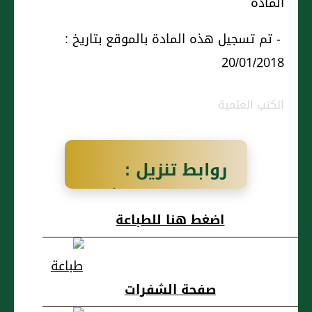
المادة
- تم تسجيل هذه المادة بالموقع بتاريخ :
20/01/2018
الكتب العلمية
روابط تنزيل :
مَالِكٌ عَنْ نَافِعٍ أَنَّ
اضغط هنا للطباعة
صَفِيَّةَ بِنْتَ أَبِي
عُبَيْدٍ اشْتَكَتْ
صفحة الشفرات
عَيْنَيْهَا وَهِيَ حَادٌّ