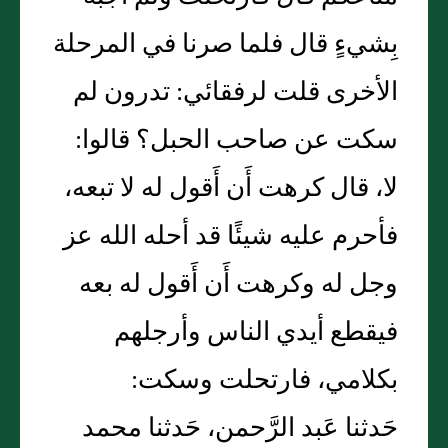
بِشيءٍ قال فلما صرنا في المرحلة
الأخرى قلت لرفقائي: تدرون لم
سكت عن صاحب الحبل؟ قالوا:
لا، قال كرهت أَن أَقول له لا تبعه،
فأحرم عليه شيئًا قد أحله الله عز
وجل له وكرهت أَن أَقول له بعه
فيقطع أيدي الناس وأرجلهم
بكلامي، فارتحلت وسكت:
حَدثنا عَبد الرَّحمن، حَدثنا محمد