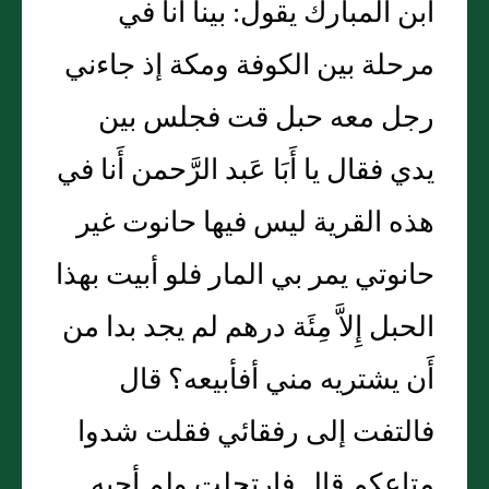
ابن المبارك يقول: بينا أَنا في
مرحلة بين الكوفة ومكة إذ جاءني
رجل معه حبل قت فجلس بين
يدي فقال يا أَبَا عَبد الرَّحمن أَنا في
هذه القرية ليس فيها حانوت غير
حانوتي يمر بي المار فلو أبيت بهذا
الحبل إِلاَّ مِئَة درهم لم يجد بدا من
أَن يشتريه مني أفأبيعه؟ قال
فالتفت إلى رفقائي فقلت شدوا
متاعكم قال فارتحلت ولم أجبه