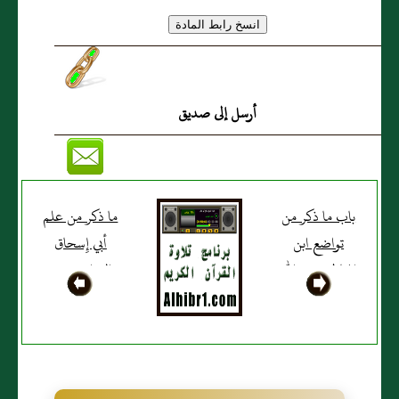
أرسل إلى صديق
باب ما ذكر من
ما ذكر من علم
تواضع ابن
أبي إِسحاق
المبارك رحمه الله
الفزاري رحمة
الله عليه