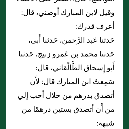
وقيل لابن المبارك أوصني، قال:
أعرف قدرك:
حَدثنا عَبد الرَّحمن، حَدثنا أَبي،
حَدثنا محمد بن عَمرو زنيج، حَدثنا
أَبو إِسحاق الطَّالْقاني، قال:
سَمِعتُ ابن المبارك قال: لأَن
أتصدق بدرهم من حلال أحب إلي
من أَن أتصدق بستين درهمًا من
شبهة: