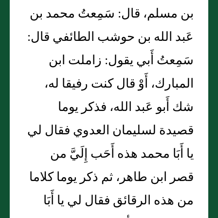
بن مسلم، قال: سَمِعتُ محمد بن
عَبد الله بن حوشب الطائفي قال:
سَمِعتُ أَبي يقول: زاملت ابن
المبارك، أَوْ قال كنت رفيقا له،
شك أَبو عَبد الله، فذكر يوما
قصيدة لسليمان العدوي فقال لي
يا أَبَا محمد هذه أَحَب إِلَيَّ من
قصر ابن طاهر، ثم ذكر يوما كلاما
من هذه الرقائق فقال لي يا أَبَا