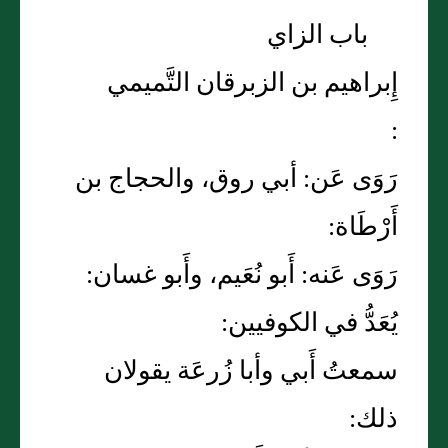
باب الزاي
إِبراهيم بن الزبرقان التَّميمي
:
رَوَى عَن: أبي روق، والحجاج بن
أَرْطَاة:
رَوَى عَنه: أَبو نُعَيم، وأَبو غسان:
يُعَدُّ في الكوفيين:
سمعتُ أَبي وأبا زُرعَة يقولان
ذلك: