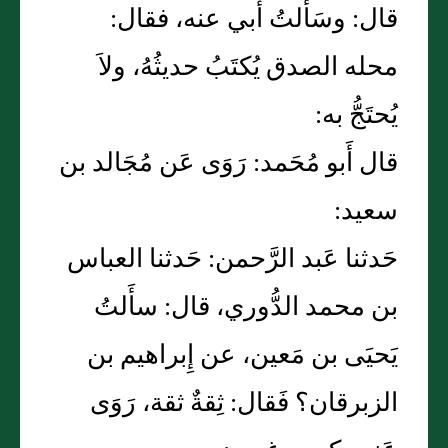
قال: وسَألتُ أَبي عنه، فقال:
محله الصدق يُكتَبُ حديثُهُ، ولاَ
يُحتَجُّ به:
قال أَبو مُحَمد: رَوَى عَن مُجَالد بن
سعيد:
حَدثنا عَبد الرَّحمن: حَدثنا العباس
بن محمد الدُّوري، قال: سأَلتُ
يَحيَى بن مَعين، عن إِبراهيم بن
الزبرقان؟ فَقال: ثِقةٌ ثقة، رَوَى