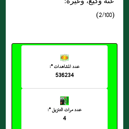
عَنه وكيع، وغيره:
(2/100)
عدد المشاهدات *:
536234
عدد مرات التنزيل *:
4