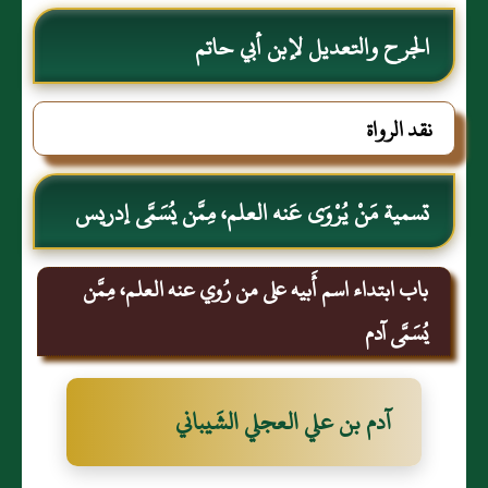
الجرح والتعديل لإبن أبي حاتم
نقد الرواة
تسمية مَنْ يُرْوَى عَنه العلم، مِمَّن يُسَمَّى إدريس
باب ابتداء اسم أَبيه على من رُوي عنه العلم، مِمَّن
يُسَمَّى آدم
آدم بن علي العجلي الشَيباني