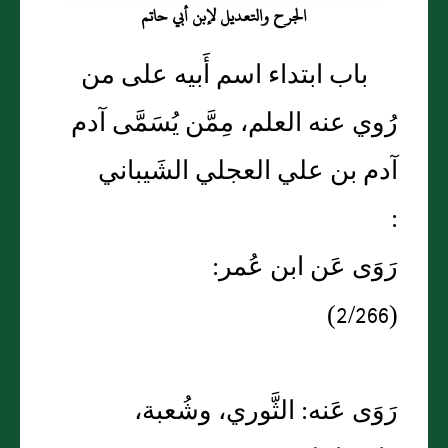
الجرح والتعديل لإبن أبي حاتم
باب ابتداء اسم أَبيه على من
رُوي عنه العلم، مِمَّن يُسَمَّى آدم
آدم بن علي العجلي الشَيباني
:
رَوَى عَن ابن عُمر:
(2/266)
رَوَى عَنه: الثَّوري، وشُعبة،