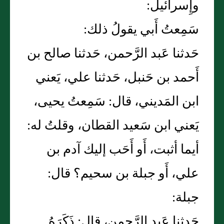
وإِسرائيل:
سَمِعتُ أَبي يقولُ ذلك:
حَدثنا عَبد الرَّحمن، حَدثنا صالح بن
أَحمد بن حَنبل، حَدثنا علي، يَعني
ابن المَديني، قال: سَمِعتُ يحيى،
يَعني ابن سَعيد القطان، وقلتُ له:
أيما أثبت، أَو أَحَب إليك آدم بن
علي، أَو جبلة بن سحيم؟ قال:
جبلة:
حَدثنا عَبد الرَّحمن، قال: ذَكَرَهُ