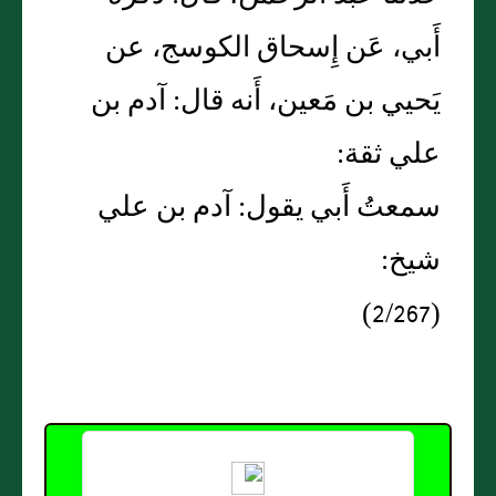
أَبي، عَن إِسحاق الكوسج، عن
يَحيي بن مَعين، أَنه قال: آدم بن
علي ثقة:
سمعتُ أَبي يقول: آدم بن علي
شيخ:
(2/267)