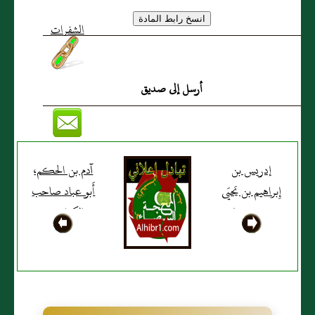
أرسل إلى صديق
إدريس بن
آدم بن الحكم،
إِبراهيم بن يَحيَى
أَبو عباد صاحب
بن زيد بن ثابت
الكرابيس،
بَصريٌّ