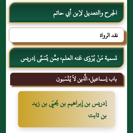
الجرح والتعديل لإبن أبي حاتم
نقد الرواة
تسمية مَنْ يُرْوَى عَنه العلم، مِمَّن يُسَمَّى إدريس
باب إسماعيل، الَّذين لاَ يُنْسَبون
إدريس بن إِبراهيم بن يَحيَى بن زيد
بن ثابت