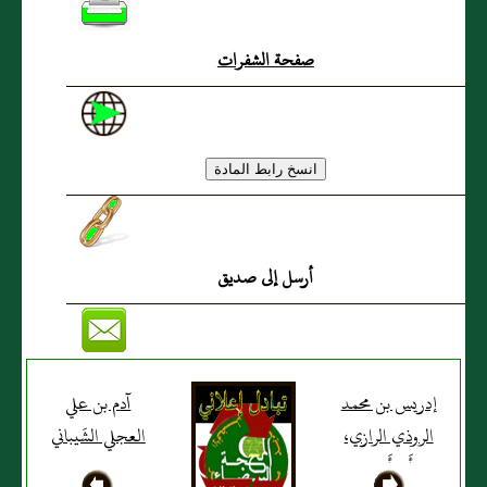
صفحة الشفرات
أرسل إلى صديق
إدريس بن محمد
آدم بن علي
الروذي الرازي،
العجلي الشَيباني
أَبو أَحمد