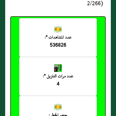
(2/266
عدد المشاهدات *:
536826
عدد مرات التنزيل *:
4
حجم الخط :