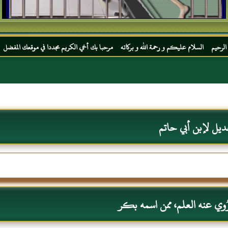
عليكم و رحمة الله و بركاته مرحبا بك أخي الكريم مجددا في موقعك المفضل المحجة البيضاء مو
ديل لإبن أبي حاتم
ُوي عنه العلم، ممن اسمه بكر