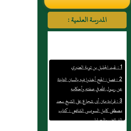
النووي رحمهم الله تعالى
المدرسة العلمية :
1 : عَبد الجليل بن توبة العنبري
2 : فصل: الحج أخذوا فيه بالسنن الثابتة
عن رسول اللّه في صفته وأحكامه
3 : قراءة متن أبى شجاع على الشيخ سعد
مصطفى كامل السويسى الشافعى : كتاب
الفرائض والوصايا
4 : غضين بن عَبد العزيز، كُوفيٌّ