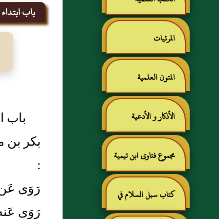
باب ابتداء ا
المرئيات
المتون العلمية
باب اب
الأذكار و الأدعية
بكر بن م
مجموع فتاوى ابن تيمية
:
رَوَى عَن
كتاب سبل السلام في
رَوَى عَ