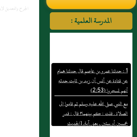
الجرح والتعديل لإب
النووي رحمهم الله تعالى
المدرسة العلمية :
1 : حدثنا عمرو بن عاصم قال حدثنا همام
عن قتادة عن أنس أن زيد بن ثابت حدثه
أنهم تسحروا (2/53)
مع النبي صلى الله عليه وسلم ثم قاموا إلى
الصلاة . قلت : كم بينهما؟ قال : قدر
خمسين أو ستين . يعني آية. [الحديث
575- طرفه في 1921] حَدَّثَنَا حَسَنُ بْنُ
صَبَّاحٍ سَمِعَ رَوْحَ بْنَ عُبَادَةَ حَدَّثَنَا سَعِيدٌ