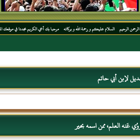
لسلام عليكم و رحمة الله و بركاته مرحبا بك أخي الكريم مجددا في موقعك المفضل المحجة البي
ديل لإبن أبي حاتم
ُي عَنه العلم، ممن اسمه بحير