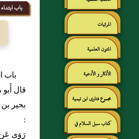
باب ابتداء ا
المرئيات
المتون العلمية
باب اب
الأذكار و الأدعية
قال أَبو
مجموع فتاوى ابن تيمية
بحير بن 
:
كتاب سبل السلام في
رَوَى عَ