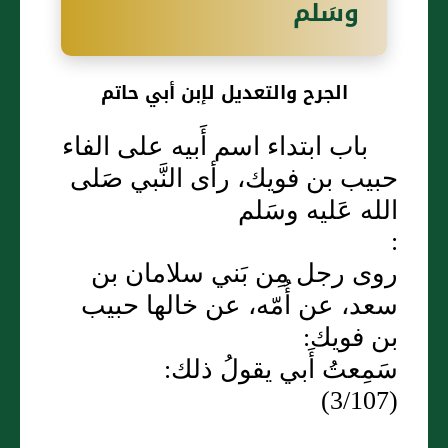
وسَلم
الجرح والتعديل لإبن أبي حاتم
باب ابتداء اسم أَبيه على الفاء
حبيب بن فويك، رأى النَّبي صَلى
الله عَليه وسَلم
:
روى رجل مِن بَني سلامان بن
سعد، عن أُمّه، عن خالها حبيب
بن فويك:
سَمِعتُ أَبي يقولُ ذلك:
(3/107)