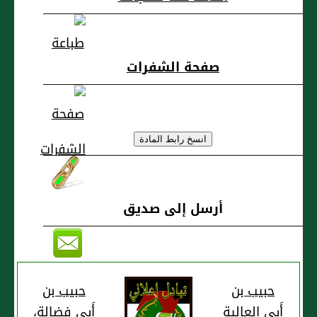
رأى النَّبي صَلى
الله عَليه وسَلم
صفحة الشفرات
أرسل إلى صديق
حبيب بن
حبيب بن
أَبي العالية
أَبي فضالة،