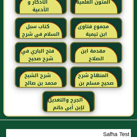
المتون العلمية
الأذكار و
الأدعية
مجموع فتاوى
كتاب سبل
ابن تيمية
السلام في شرح
بلوغ المرام للإمام
الصنعاني رحمه
مقدمة ابن
فتح الباري في
الله
الصلاح
شرح صحيح
البخاري للحافظ
ابن حجر
المنهاج شرح
شرح الشيخ
العسقلاني
صحيح مسلم بن
محمد بن صالح
الحجاج
العثيمين لكتاب
رياض الصالحين
الجرح والتعديل
للإمام النووي
لإبن أبي حاتم
رحمهم الله تعالى
Safha Test