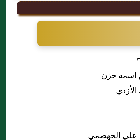
م
من اسمه حزن
 الأزدي
 بن علي الجهضمي: