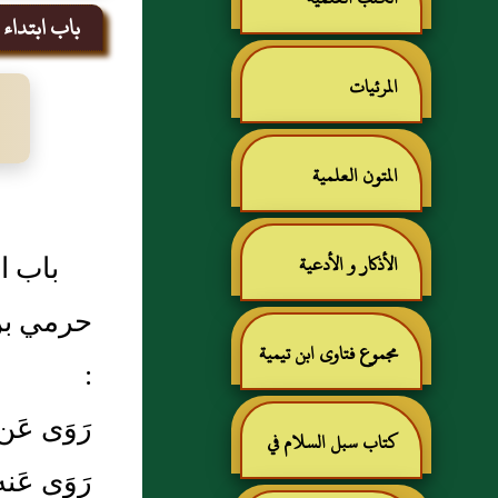
باب ابتداء 
المرئيات
المتون العلمية
باب ا
الأذكار و الأدعية
حرمي بن 
مجموع فتاوى ابن تيمية
:
رَوَى عَن
كتاب سبل السلام في
رَوَى عَ