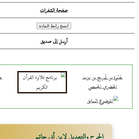
صفحة الشفرات
أرسل إلى صديق
حَيْوة بن شُريح بن يزيد
حر
الحضرمي الحِمصي
الجرح والتعديل لإبن أبي حاتم