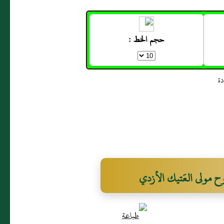
حجم الخط :
ح مولى العَتيك الأزدي