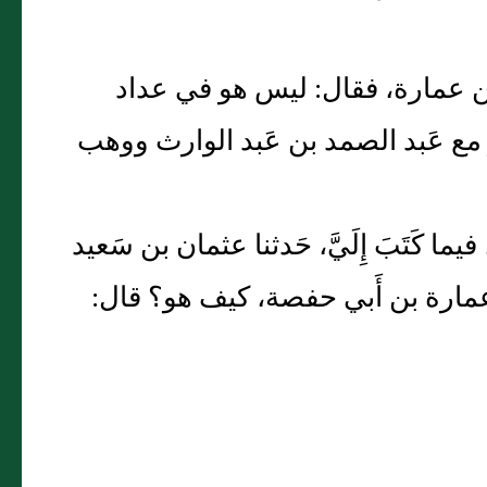
بن عمارة، فقال: ليس هو في عداد
 مع عَبد الصمد بن عَبد الوارث ووهب
ما كَتَبَ إِلَيَّ، حَدثنا عثمان بن سَعيد
عمارة بن أَبي حفصة، كيف هو؟ قال: