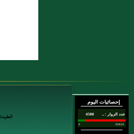
7 : محمد بن بكار بن بلال قاضي دمشق
8 : هل يلزم المضحي بإبدال الشاة إذا ميزها
للذبح وحصل لها عيب؟
9 : ((كُنَّا نَسْمَعُ قِرَاءَةَ عُمَرَ بْنِ الْخَطَّابِ عِنْدَ
دَارِ أَبِي جَهْمٍ بِالْبَلَاطِ)) تَفْسِيرٌ
لِحَدِيثِ الْبَيَاضِيِّ ((لَا يَجْهَرْ بَعْضُكُمْ عَلَى
بَعْضٍ بِالْقُرْآنِ)) وَبَيَانُ أَنَّ ذَلِكَ لِلْمُنْفَرِدِينَ
الْمُصَلِّينَ الْمُتَنَفِّلِينَ
وَأَمَّا قِرَاءَةُ عُمَرَ وَسَائِرِ الْأَئِمَّةِ فِي (...)
10 : مَالِكٌ عَنْ رَبِيعَةَ بْنِ أَبِي عَبْدِ الرَّحْمَنِ
عَنِ الْقَاسِمِ بْنِ مُحَمَّدٍ أَنَّهُ قَالَ مَا
العقيدة
أَدْرَكْتُ النَّاسَ إِلَّا وَهُمْ يُصَلُّونَ الظُّهْرَ بِعَشِيٍّ