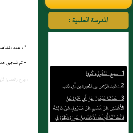
النووي رحمهم الله تعالى
المدرسة العلمية :
* : عدد المشاهدات و التنزيل منذ 21 ماي 2013
- تم تسجيل هذه المادة
1 : سبيع السَّلُولي، كُوفيٌّ
2 : عَبد الرَّحمن بن المغيرة بن أَبي ذئب
الجرح والتعديل لإب
3 : حَدَّثَنَا عَبْدَانُ عَنْ أَبِي حَمْزَةَ عَنْ
الأَعْمَشِ عَنْ مُسْلِمٍ عَنْ مَسْرُوقٍ عَنْ عَائِشَةَ
قَالَتْ "لَمَّا أُنْزِلَتْ الْآيَاتُ مِنْ سُورَةِ الْبَقَرَةِ فِي
الرِّبَا خَرَجَ النَّبِيُّ صَلَّى اللَّهُ عَلَيْهِ وَسَلَّمَ إِلَى
الْمَسْجِدِ فَقَرَأَهُنَّ عَلَى النَّاسِ ثُمَّ حَرَّمَ تِجَارَةَ