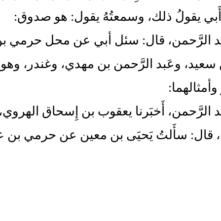
أَبي يقولُ ذلك، وسمعتُهُ يقول: هو صدوق:
َبد الرَّحمن، قال: سئل أبي عن محل حرمي 
ن سعيد، وعَبد الرَّحمن بن مهدي، وغندر، وهو
وأمثالهما:
بد الرَّحمن، أَخبَرنا يعقوب بن إِسحاق الهروي، في
 قال: سأَلتُ يَحيَى بن معين عن حرمي بن 