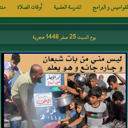
لقواميس و البرامج
المدرسة العلمية
أوقات الصلاة
منت
يوم السبت 25 صفر 1448 هجرية