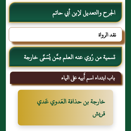
الجرح والتعديل لإبن أبي حاتم
نقد الرواة
تسمية من رُوي عنه العلم مِمَّن يُسَمَّى خارجة
باب ابتداء اسم أَبيه على الياء
خارجة بن حذافة العَدوي عَدي
قريش