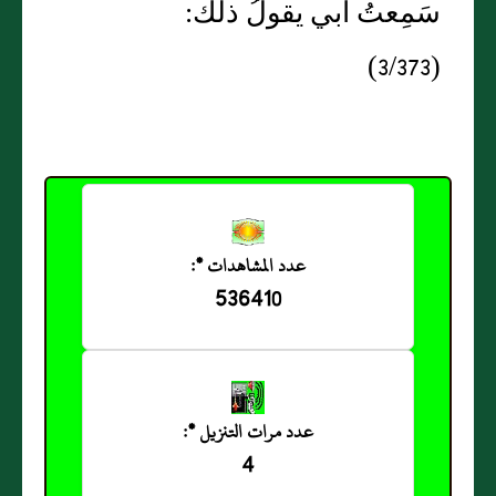
سَمِعتُ أَبي يقولُ ذلك:
(3/373)
عدد المشاهدات *:
536410
عدد مرات التنزيل *:
4