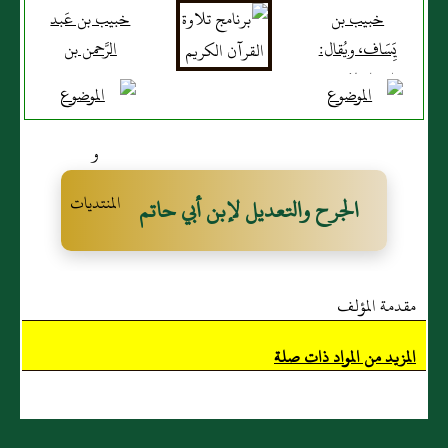
خبيب بن
خبيب بن عَبد
يَِسَاف، ويُقال:
الرَّحمن بن
ابن إساف بن
خبيب بن
عدي، مِن بَني
يَِسَاف
جشم بن الحارث
الأَنصاري
بن الخزرج، وهو
جد خبيب بن
الجرح والتعديل لإبن أبي حاتم
عَبد الرَّحمن
مقدمة المؤلف
المزيد من المواد ذات صلة