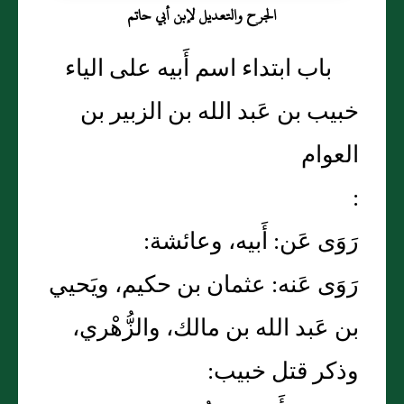
الجرح والتعديل لإبن أبي حاتم
باب ابتداء اسم أَبيه على الياء
خبيب بن عَبد الله بن الزبير بن
العوام
:
رَوَى عَن: أَبيه، وعائشة:
رَوَى عَنه: عثمان بن حكيم، ويَحيي
بن عَبد الله بن مالك، والزُّهْري،
وذكر قتل خبيب: