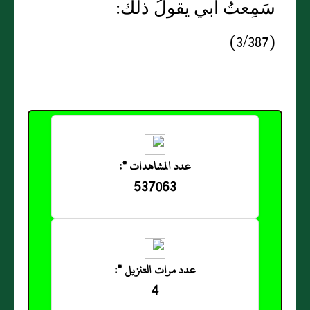
سَمِعتُ أَبي يقولُ ذلك:
(3/387)
عدد المشاهدات *:
537063
عدد مرات التنزيل *:
4