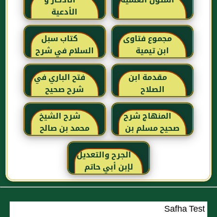
المتون العلمية
الأذكار و
الأدعية
مجموع فتاوى
كتاب سبل
ابن تيمية
السلام في شرح
بلوغ المرام للإمام
الصنعاني رحمه
مقدمة ابن
فتح الباري في
الله
الصلاح
شرح صحيح
البخاري للحافظ
ابن حجر
المنهاج شرح
شرح الشيخ
العسقلاني
صحيح مسلم بن
محمد بن صالح
الحجاج
العثيمين لكتاب
رياض الصالحين
الجرح والتعديل
للإمام النووي
لإبن أبي حاتم
رحمهم الله تعالى
Safha Test