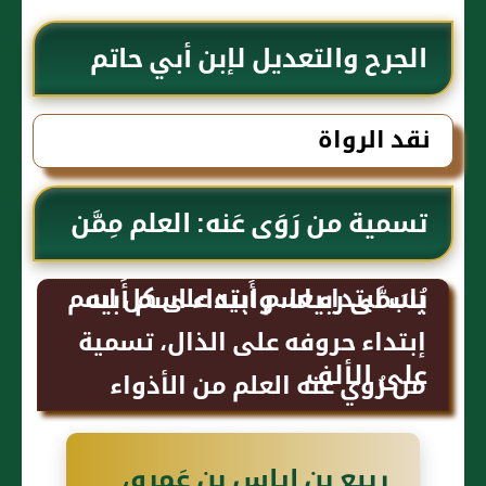
الجرح والتعديل لإبن أبي حاتم
نقد الرواة
تسمية من رَوَى عَنه: العلم مِمَّن
يُسَمَّى ربيعا، وابتداء اسم أَبيه
باب ابتداء اسم أَبيه على كل اسم
إبتداء حروفه على الذال، تسمية
على الألف
من رُوي عنه العلم من الأذواء
ربيع بن إياس بن عَمرو،