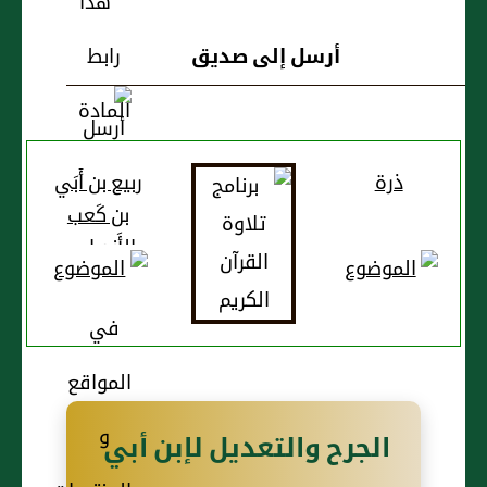
أرسل إلى صديق
ذرة
ربيع بن أُبَي
بن كَعب
الأَنصاري،
ويُقال: ربيع
بن كعب بن
عجرة
الجرح والتعديل لإبن أبي