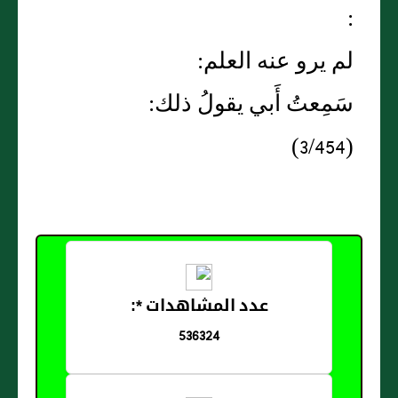
:
لم يرو عنه العلم:
سَمِعتُ أَبي يقولُ ذلك:
(3/454)
عدد المشاهدات *:
536324