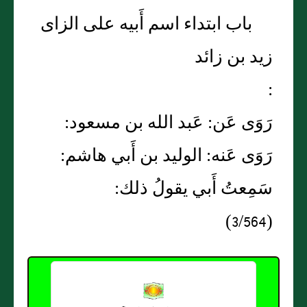
باب ابتداء اسم أَبيه على الزاى
زيد بن زائد
:
رَوَى عَن: عَبد الله بن مسعود:
رَوَى عَنه: الوليد بن أَبي هاشم:
سَمِعتُ أَبي يقولُ ذلك:
(3/564)