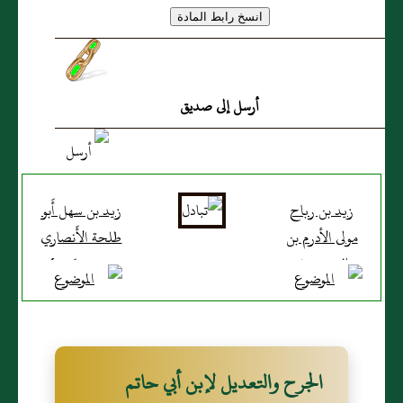
أرسل إلى صديق
زيد بن رباح
زيد بن سهل أَبو
مولى الأدرم بن
طلحة الأَنصاري
غالب، مِن بَني
بدري، مَدينيٌّ
فهر، مَدينيٌّ
الجرح والتعديل لإبن أبي حاتم