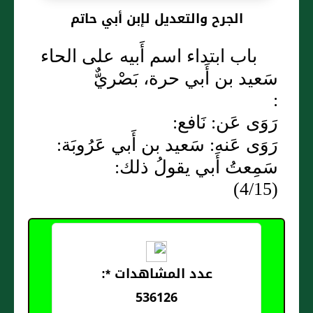
الجرح والتعديل لإبن أبي حاتم
باب ابتداء اسم أَبيه على الحاء
سَعيد بن أَبي حرة، بَصْريٌّ
:
رَوَى عَن: نَافع:
رَوَى عَنه: سَعيد بن أَبي عَرُوبَة:
سَمِعتُ أَبي يقولُ ذلك:
(4/15)
عدد المشاهدات *:
536126