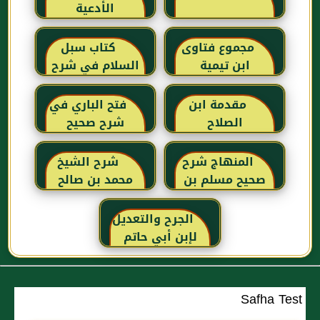
الأدعية
مجموع فتاوى
كتاب سبل
ابن تيمية
السلام في شرح
بلوغ المرام للإمام
الصنعاني رحمه
مقدمة ابن
فتح الباري في
الله
الصلاح
شرح صحيح
البخاري للحافظ
ابن حجر
المنهاج شرح
شرح الشيخ
العسقلاني
صحيح مسلم بن
محمد بن صالح
الحجاج
العثيمين لكتاب
رياض الصالحين
الجرح والتعديل
للإمام النووي
لإبن أبي حاتم
رحمهم الله تعالى
Safha Test