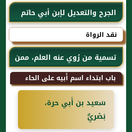
الجرح والتعديل لإبن أبي حاتم
نقد الرواة
تسمية من رُوي عنه العلم، ممن
اسمه سعيد
باب ابتداء اسم أَبيه على الحاء
سَعيد بن أَبي حرة،
بَصْريٌّ