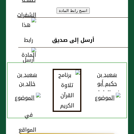
أرسل إلى صديق
سَعيد بن
سَعيد بن
حكيم أَبو
خالد بن
زيد الطحان
سَعيد بن
الكُوفي،
العاص، وُلِد
العبسي
بأرض
الحبشة في
هجرة أَبيه