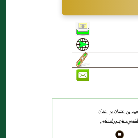
عيد بن عثمان بن عفان
لمَديني، غزا وراء النهر
بخراسان