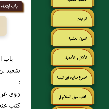
باب ابتداء ا
المرئيات
المتون العلمية
باب اب
الأذكار و الأدعية
سَعيد بن
مجموع فتاوى ابن تيمية
:
رَوَى عَ
كتاب سبل السلام في
كتب عنه أ