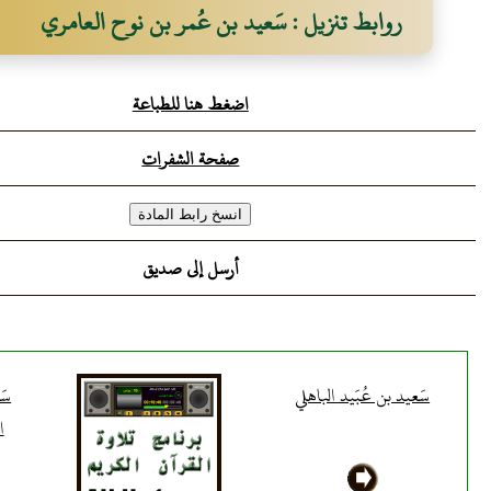
روابط تنزيل : سَعيد بن عُمر بن نوح العامري
اضغط هنا للطباعة
صفحة الشفرات
أرسل إلى صديق
سَعيد بن عُبَيد الباهلي
سَ
ا