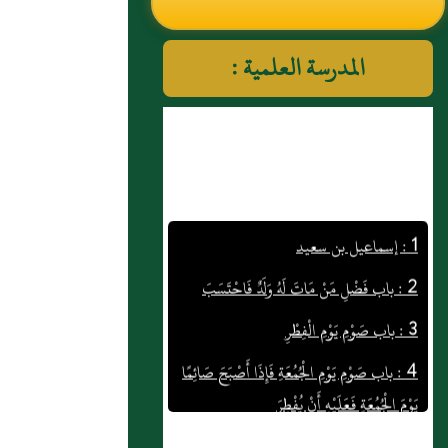
النووي رحمهم الله تعالى
المدرسة العلمية :
1 : إسماعيل بن سعيد
2 : باب فَضْلِ مَنْ مَاتَ لَهُ وَلَدٌ فَاحْتَسَبَ
3 : باب صَوْمِ يَوْمِ الْفِطْرِ
4 : باب صَوْمِ يَوْمِ الْجُمُعَةِ فَإِذَا أَصْبَحَ صَائِمًا
يَوْمَ الْجُمُعَةِ فَعَلَيْهِ أَنْ يُفْطِرَ
5 : عباس بن جعفر بن زيد بن طلق الشني