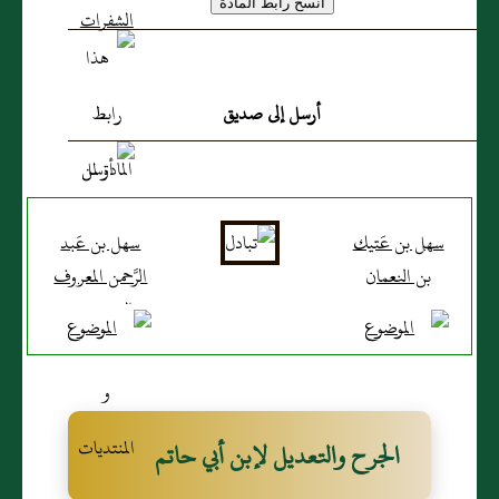
أرسل إلى صديق
سهل بن عَتيك
سهل بن عَبد
بن النعمان
الرَّحمن المعروف
بدري
بالسندي بن
عبدويه الرازي،
يكنى بأبي
الهيثم
الجرح والتعديل لإبن أبي حاتم