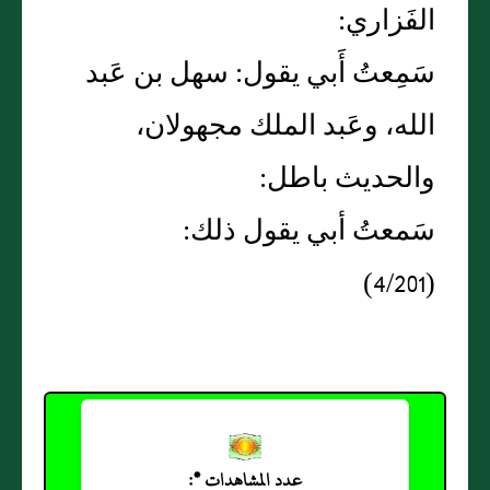
الفَزاري:
سَمِعتُ أَبي يقول: سهل بن عَبد
الله، وعَبد الملك مجهولان،
والحديث باطل:
سَمعتُ أبي يقول ذلك:
(4/201)
عدد المشاهدات *: