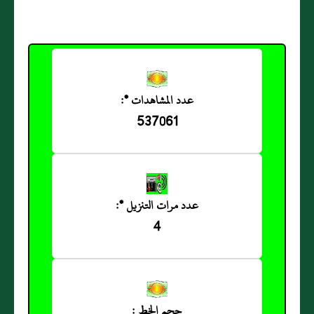
عدد المشاهدات *:
537061
عدد مرات التنزيل *:
4
حجم الخط :