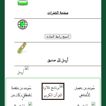
صفحة الشفرات
أرسل إلى صديق
سُويد بن جهيل
سُويد بن مثعبة
الأَشجَعي
الحنظلي، كان من
خيار أَصحاب