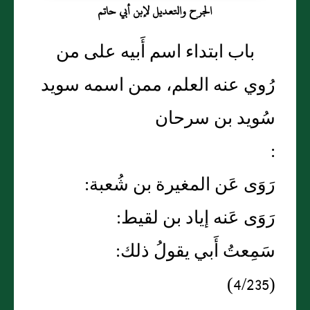
الجرح والتعديل لإبن أبي حاتم
باب ابتداء اسم أَبيه على من
رُوي عنه العلم، ممن اسمه سويد
سُويد بن سرحان
:
رَوَى عَن المغيرة بن شُعبة:
رَوَى عَنه إياد بن لقيط:
سَمِعتُ أَبي يقولُ ذلك:
(4/235)