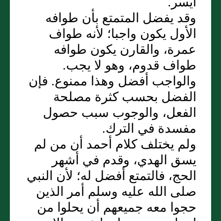
أيسر‏.‏
وقد يفضل المتمتع بأن طوافه
الأول يكون واجبا؛ لأنه طواف
عمرة، والقارن يكون طوافه
طواف قدوم، وهو لا يجب‏.‏
والواجب أفضل وهذا ممنوع‏.‏ فإن
الفضل بحسب كثرة مصلحة
الفعل، والوجوب سبب حصول
مفسدة في الترك‏.‏
ولم يختلف كلام أحمد أن من لم
يسق الهدي، وقدم في أشهر
الحج، فالتمتع أفضل له؛ لأن النبي
صلى الله عليه وسلم أمر الذين
حجوا معه جميعهم أن يحلوا من