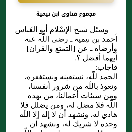
مجموع فتاوى ابن تيمية
وسئل شيخ الإسْلام أبو العّباس
أحمد بن تيمية ـ رضي اللّه عنه
وأرضاه ـ عن ‏[‏التمتع والقران‏]‏
أيهما أفضل ‏؟‏‏.‏
فأجاب‏:‏
الحمد للّه، نستعينه ونستغفره،
ونعوذ باللّه من شرور أنفسنا،
ومن سيئات أعمالنا، من يهده
اللّه فلا مضل له، ومن يضلل فلا
هادي له، ونشهد أن لا إله إلا اللّه
وحده لا شريك له، ونشهد أن