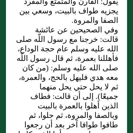
يقول‏:‏ القارن والمتمتع والمفرد
يجزيه طواف بالبيت، وسعي بين
الصفا والمروة‏.‏
وفي الصحيحين عن عائشة
قالت‏:‏ خرجنا مع رسول اللّه صلى
الله عليه وسلم عام حجة الوداع،
فأهللنا بعمرة، ثم قال رسول اللّه
صلى الله عليه وسلم‏:‏ ‏(‏من كان
معه هدي فليهل بالحج، والعمرة،
ثم لا يحل حتي يحل منهما
جميعًا‏)‏‏.‏ إلى أن قالت‏:‏ فطاف
الذين أهلوا بالعمرة بالبيت
وبالصفا والمروة، ثم حلوا، ثم
طافوا طوافا آخر بعد أن رجعوا