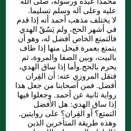
محمدًا عبده ورسوله، صلى اللّه
عليه وعلى آله وسلم تسليما‏.‏
لا يختلف مذهب أحمد أنه إذا قدم
في أشهر الحج، ولم يَسُقْ الهدي
فالتمتع الخاص أفضل له، وهو أن
يتمتع بعمرة فيحل منها إذا طاف
بالبيت، وبين الصفا والمروة، ثم
يحرم بالحج‏.‏وأما إذا ساق الهدي،
فنقل المروزي عنه‏:‏ أن القِران
أفضل‏.‏ فمن أصحابنا من جعل هذا
رواية ثانية عن أحمد‏.‏ وجعلوا فيها
إذا ساق الهدي‏:‏ هل الأفضل
التمتع‏؟‏ أو القِران‏؟‏ على روايتين‏.‏
وهذه طريقة المتأخرين الذين