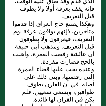
الذي قدم وقد ضاق عليه الوقت،
فإنه يقف بعرفة أولا ولا يطوف
قبل التعريف‏.‏
وهكذا يصنع حاج العراق إذا قدموا
متأخرين، فإنهم يوافون عرفة يوم
التعريف، فيعرفون ولا يطوفون
قبل التعريف‏.‏ ومذهب أبي حنيفة
أن عائشة رفضت العمرة، وأهلت
بالحج فصارت مفردة‏.‏
وعنده يجب عليها قضاء العمرة
التي رفضتها، وبني ذلك على
أصله‏:‏ في أن القارن يطوف
طوافين، ويسعي سعيين، فلم
يكن في القران لها فائدة‏.‏