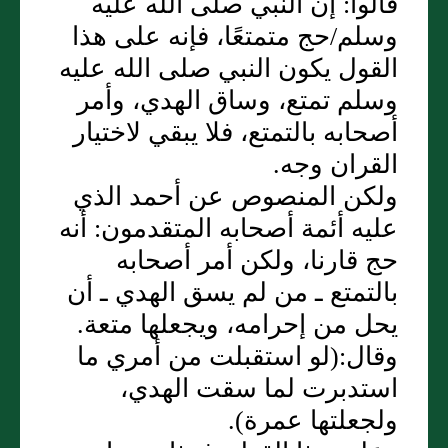
قالوا‏:‏ إن النبي صلى الله عليه
وسلم/حج متمتعًا، فإنه على هذا
القول يكون النبي صلى الله عليه
وسلم تمتع، وساق الهدي، وأمر
أصحابه بالتمتع، فلا يبقي لاختيار
القران وجه‏.‏
ولكن المنصوص عن أحمد الذي
عليه أئمة أصحابه المتقدمون‏:‏ أنه
حج قارنا، ولكن أمر أصحابه
بالتمتع ـ من لم يسق الهدي ـ أن
يحل من إحرامه، ويجعلها متعة‏.‏
وقال‏:‏‏(‏لو استقبلت من أمري ما
استدبرت لما سقت الهدي،
ولجعلتها عمرة‏)‏‏.‏