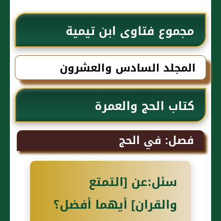
مجموع فتاوى ابن تيمية
المجلد السادس والعشرون
كتاب الحج والعمرة
فصل: في الحج‏‏
سئل:عن ‏[‏التمتع
والقران] أيهما أفضل؟