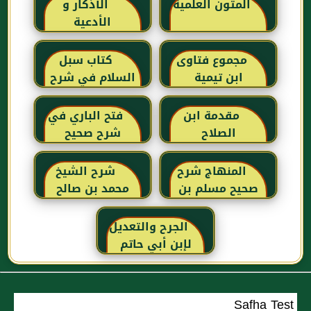
المتون العلمية
الأذكار و
الأدعية
مجموع فتاوى
كتاب سبل
ابن تيمية
السلام في شرح
بلوغ المرام للإمام
الصنعاني رحمه
مقدمة ابن
فتح الباري في
الله
الصلاح
شرح صحيح
البخاري للحافظ
ابن حجر
المنهاج شرح
شرح الشيخ
العسقلاني
صحيح مسلم بن
محمد بن صالح
الحجاج
العثيمين لكتاب
رياض الصالحين
الجرح والتعديل
للإمام النووي
لإبن أبي حاتم
رحمهم الله تعالى
Safha Test