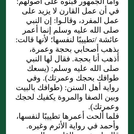
وأما الجمهور فبنوه على أصولهم‏:‏
في أن عمل القارن لا يزيد على
عمل المفرد، وقالـوا‏:‏ إن النبي
صلى الله عليه وسلم إنما أعمر
عائشة /تطييبًا لنفسها؛ لأنها قالت‏:‏
يذهب أصحابي بحجة وعمرة،
أذهب أنا بحجة‏.‏ فقال لها النبي
صلى الله عليه وسلم‏:‏ ‏(‏يسعك
طوافك بحجك وعمرتك‏)‏‏.‏ وفي
رواية أهل السنن‏:‏ ‏(‏طوافك بالبيت
وبين الصفا والمروة يكفيك لحجك
وعمرتك‏)‏‏.‏
فلما ألحت أعمرها تطييبًا لنفسها،
وأحمد في رواية الأثرم وغيره‏.‏