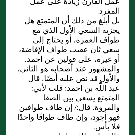
عمل القارن زيادة على عمل
المفرد‏.‏
بل أبلغ من ذلك أن المتمتع هل
يجزيه السعي الأول الذي مع
طواف العمرة، أو يحتاج إلى
سعي ثان عقيب طواف الإفاضة،
أو غيره، على قولين عن أحمد‏.‏
والمشهور عند أصحابه هو الثاني،
والأول قد نص عليه أيضًا‏.‏ قال
عبد اللّه بن أحمد‏:‏ قلت لأبي‏:‏
المتمتع يسعي بين الصفا
والمروة‏.‏ قال‏:‏/ إن طاف طوافين
فهو أجود، وإن طاف طوافًا واحدًا
فلا بأس‏.‏