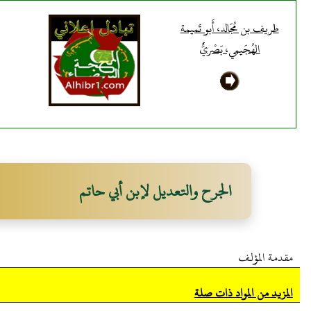
طريف بن مُجَالد، أَبو تَميمة
الهُجَيمي، بَصْريٌّ
الجرح والتعديل لإبن أبي حاتم
مقدمة المؤلف
المزيد من المواد ذات صلة