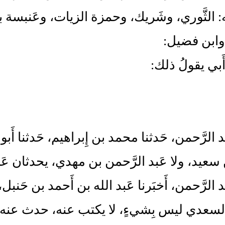
نه: الثَّوري، وشَريك، وحمزة الزيات، وعَنبسة 
وابن فضيل:
َبي يقولُ ذلك:
بد الرَّحمن، حَدثنا محمد بن إِبراهيم، حَدثن
ن سعيد، ولا عَبد الرَّحمن بن مهدي، يحدثان ع
د الرَّحمن، أَخبَرنا عَبد الله بن أَحمد بن حَنبل، ف
لسعدي ليس بِشيءٍ، لا يكتب عنه، حدث عنه أَ