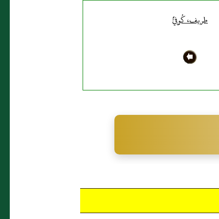
طريف، كُوفيٌّ