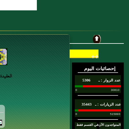
++
العقيدة