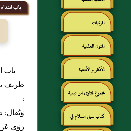
باب ابتداء ا
المرئيات
المتون العلمية
باب اب
الأذكار و الأدعية
طريف بن
مجموع فتاوى ابن تيمية
:
وَيُقال:
كتاب سبل السلام في
رَوَى عَن