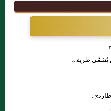
م
 يُسَمَّى طريف.
طاردي: