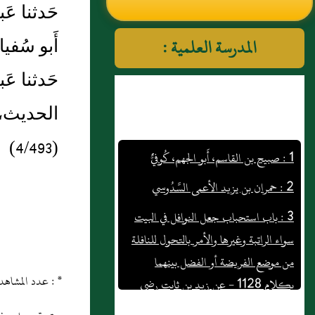
حَدثنا عَ
النووي رحمهم الله تعالى
أَبو سُف
المدرسة العلمية :
حَدثنا ع
الحديث، 
1 : صبيح بن القاسم، أَبو الجهم، كُوفيٌّ
(4/493)
2 : حمران بن يزيد الأعمى السَّدُوسي
3 : باب استحباب جعل النوافل في البيت
سواء الراتبة وغيرها والأمر بالتحول للنافلة
من موضع الفريضة أو الفضل بينهما
بكلام 1128 - عن زيد بن ثابت رضي
* : عدد المشاهدات و التنزيل منذ 21 ماي 2013
الله عنه أن النبي صلى الله عليه وسلم قال
صلوا أيها الناس في بيوتكم فإن أفضل