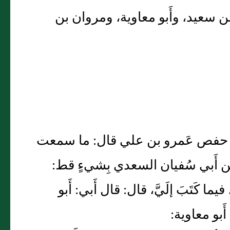
بن سعيد، وأَبو معاوية، ومروان بن
ا أَبو حفص عَمرو بن علي قال: ما سمعت
َن أَبي سُفيان السعدي بِشيءٍ قط:
يما كَتَبَ إلَيَّ، قال: قال أَبي: أَبو
بو معاوية: