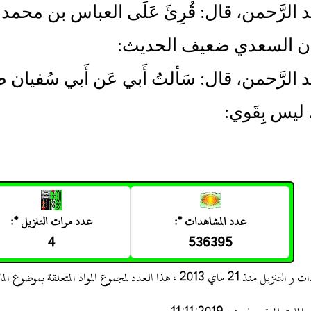
بد الرَّحمن، قال: قُرِئَ عَلَى العباس بن محمد 
يان السعدي ضعيف الحديث:
َبد الرَّحمن، قال: سَألتُ أَبي عَن أَبي سُ
ليس بِقَوي:
عدد المشاهدات *:
عدد مرات التنزيل *:
4
536395
 ، هذا العدد لمجموع المواد المتعلقة بموضوع المادة