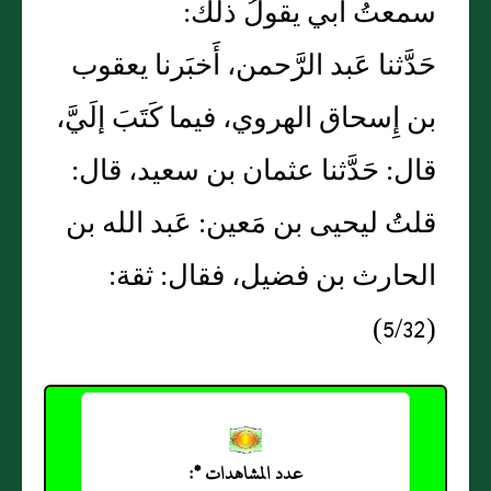
سمعتُ أَبي يقولُ ذلك:
حَدَّثنا عَبد الرَّحمن، أَخبَرنا يعقوب
بن إِسحاق الهروي، فيما كَتَبَ إلَيَّ،
قال: حَدَّثنا عثمان بن سعيد، قال:
قلتُ ليحيى بن مَعين: عَبد الله بن
الحارث بن فضيل، فقال: ثقة:
(5/32)
عدد المشاهدات *: