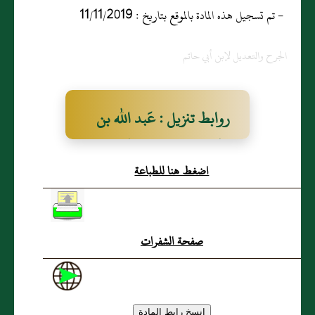
- تم تسجيل هذه المادة بالموقع بتاريخ : 11/11/2019
الجرح والتعديل لإبن أبي حاتم
روابط تنزيل : عَبد الله بن
الحارث بن فضيل الخَطْمي
اضغط هنا للطباعة
الأَنصاري، مَدينيٌّ
صفحة الشفرات