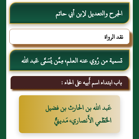
الجرح والتعديل لإبن أبي حاتم
نقد الرواة
تسمية من رُوي عنه العلم، مِمَّن يُسَمَّى عَبد الله
باب ابتداء اسم أَبيه على الحاء :
عَبد الله بن الحارث بن فضيل
الخَطْمي الأَنصاري، مَدينيٌّ