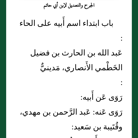
الجرح والتعديل لإبن أبي حاتم
باب ابتداء اسم أَبيه على الحاء
:
عَبد الله بن الحارث بن فضيل
الخَطْمي الأَنصاري، مَدينيٌّ
:
رَوَى عَن أَبيه:
رَوَى عَنه: عَبد الرَّحمن بن مهدي،
وقُتَيبة بن سَعيد: