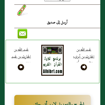
أرسل إلى صديق
عَبد الله بن
عَبد الله بن
الحارث بن أبزى،
الحارث بن عَبد
مَكّيٌّ، سمع أُمّه
الملك المخزومي
ريطة بنت
المَكّي
مسلم
الجرح والتعديل لإبن أبي حاتم