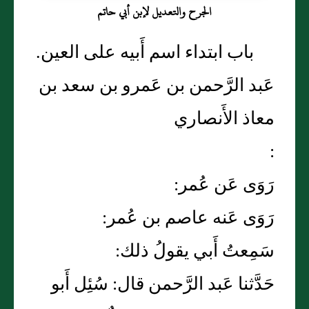
الجرح والتعديل لإبن أبي حاتم
باب ابتداء اسم أَبيه على العين.
عَبد الرَّحمن بن عَمرو بن سعد بن
معاذ الأَنصاري
:
رَوَى عَن عُمر:
رَوَى عَنه عاصم بن عُمر:
سَمِعتُ أَبي يقولُ ذلك:
حَدَّثنا عَبد الرَّحمن قال: سُئِل أَبو