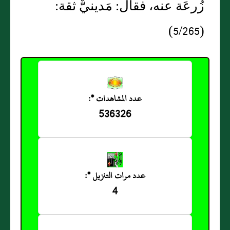
زُرعَة عنه، فقال: مَدينيٌّ ثقة:
(5/265)
عدد المشاهدات *:
536326
عدد مرات التنزيل *:
4