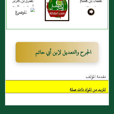
عثمان بن هشام
عَمرو بن جرير
بن عَبد الرَّحمن
أَبو زُرعَة، كُوفيٌّ
بن زر أَبو هشام
العقدي
الجرح والتعديل لإبن أبي حاتم
مقدمة المؤلف
المزيد من المواد ذات صلة