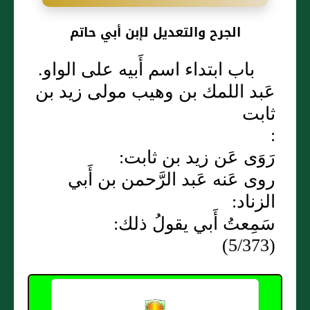
الجرح والتعديل لإبن أبي حاتم
باب ابتداء اسم أَبيه على الواو.
عَبد اللمك بن وهيب مولى زيد بن
ثابت
:
رَوَى عَن زيد بن ثابت:
روى عَنه عَبد الرَّحمن بن أَبي
الزناد:
سَمِعتُ أَبي يقولُ ذلك:
(5/373)