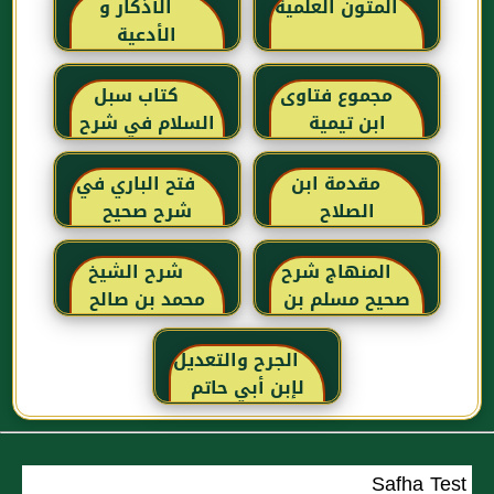
المتون العلمية
الأذكار و
الأدعية
مجموع فتاوى
كتاب سبل
ابن تيمية
السلام في شرح
بلوغ المرام للإمام
الصنعاني رحمه
مقدمة ابن
فتح الباري في
الله
الصلاح
شرح صحيح
البخاري للحافظ
ابن حجر
المنهاج شرح
شرح الشيخ
العسقلاني
صحيح مسلم بن
محمد بن صالح
الحجاج
العثيمين لكتاب
رياض الصالحين
الجرح والتعديل
للإمام النووي
لإبن أبي حاتم
رحمهم الله تعالى
Safha Test