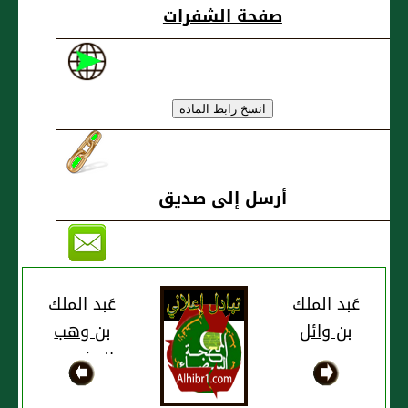
صفحة الشفرات
أرسل إلى صديق
عَبد الملك
عَبد الملك
بن وائل
بن وهب
المذحجي
مذحج