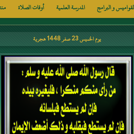
لقواميس و البرامج
المدرسة العلمية
أوقات الصلاة
منت
يوم الخميس 23 صفر 1448 هجرية