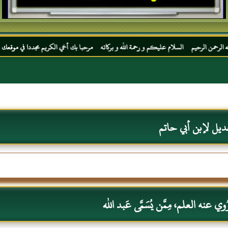
م السلام عليكم و رحمة الله و بركاته مرحبا بك أخي الكريم مجددا في موقعك المفضل المحجة ال
ديل لإبن أبي حاتم
 عنه العلم، مِمَّن يُسَمَّى عَبد الله