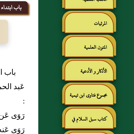
باب ابتداء ا
المرئيات
المتون العلمية
باب اب
الأذكار و الأدعية
عَبد الحم
مجموع فتاوى ابن تيمية
:
رَوَى عَ
كتاب سبل السلام في
رَوَى عَن