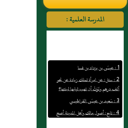
النووي رحمهم الله تعالى
المدرسة العلمية :
1 : عيسَى بن يزداد بن فسا
2 : سئل: عن امرأة تملك زيادة عن نحو
ألف درهم ونَوَتْ أن تهب ثيابها لبنتها؟
3 : سَعيد بن عيسَى القراطيسي
4 : تابع: أصول مالك وأهل المدينة أصح
الأصول
5 : محمد بن حميد بن الأَسود، وهو محمد بن