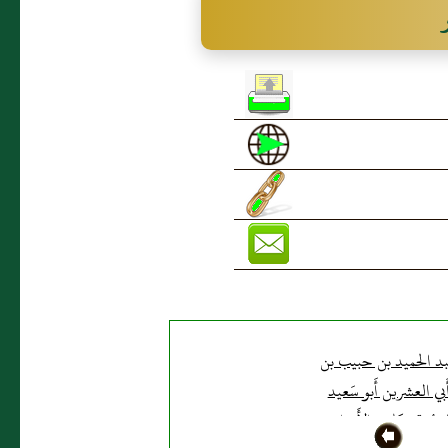
بد الحميد بن حبيب بن
َبي العشرين أَبو سَعيد
بَيرُوتي، كاتب الأَوزاعي