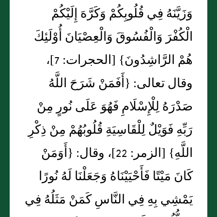
وَزَيَّنَهُ فِي قُلُوبِكُمْ وَكَرَّهَ إِلَيْكُمْ
الْكُفْرَ وَالْفُسُوقَ وَالْعِصْيَانَ أُوْلَئِكَ
هُمْ الرَّاشِدُونَ‏}‏ ‏[‏الحجرات‏:‏ 7‏]‏،
وقال تعالى‏:‏ ‏{‏أَفَمَنْ شَرَحَ اللَّهُ
صَدْرَهُ لِلْإِسْلَامِ فَهُوَ عَلَى نُورٍ مِنْ
رَبِّهِ فَوَيْلٌ لِلْقَاسِيَةِ قُلُوبُهُمْ مِنْ ذِكْرِ
اللَّهِ‏}‏ ‏[‏الزمر‏:‏ 22‏]‏، وقال‏:‏ ‏{‏أَوَمَنْ
كَانَ مَيْتًا فَأَحْيَيْنَاهُ وَجَعَلْنَا لَهُ نُورًا
يَمْشِي بِهِ فِي النَّاسِ كَمَنْ مَثَلُهُ فِي