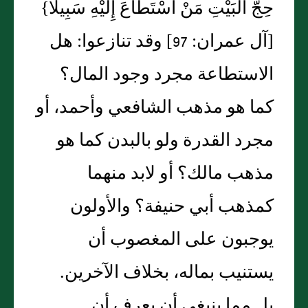
حِجُّ الْبَيْتِ مَنْ اسْتَطَاعَ إِلَيْهِ سَبِيلًا‏}‏
‏[‏آل عمران‏:‏ 97‏]‏ وقد تنازعوا‏:‏ هل
الاستطاعة مجرد وجود المال‏؟‏
كما هو مذهب الشافعي وأحمد، أو
مجرد القدرة ولو بالبدن كما هو
مذهب مالك‏؟‏ أو لابد منهما
كمذهب أبي حنيفة‏؟‏ والأولون
يوجبون على المغصوب أن
يستنيب بماله، بخلاف الآخرين‏.‏
بل مما ينبغي أن يعرف أن