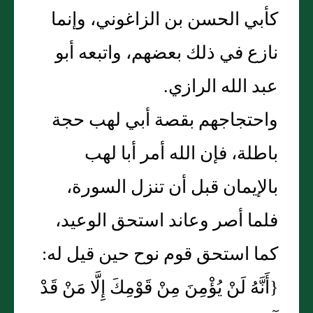
كأبي الحسن بن الزاغوني، وإنما
نازع في ذلك بعضهم، واتبعه أبو
عبد الله الرازي‏.‏
واحتجاجهم بقصة أبي لهب حجة
باطلة، فإن الله أمر أبا لهب
بالإيمان قبل أن تنزل السورة،
فلما أصر وعاند استحق الوعيد،
كما استحق قوم نوح حين قيل له‏:‏
‏{‏أَنَّهُ لَنْ يُؤْمِنَ مِنْ قَوْمِكَ إِلَّا مَنْ قَدْ