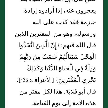
يعجزون عنه، إذا أرادوه إرادة
جازمة فقد كذب على الله
ورسوله، وهو من المفترين الذين
قال الله فيهم‏:‏ ‏{‏إِنَّ الَّذِينَ اتَّخَذُوا
الْعِجْلَ سَيَنَالُهُمْ غَضَبٌ مِنْ رَبِّهِمْ
وَذِلَّةٌ فِي الْحَيَاةِ الدُّنْيَا وَكَذَلِكَ
نَجْزِي الْمُفْتَرِينَ‏}‏ ‏[‏الأعراف‏:‏ 125‏]‏،
قال أبو قلابة‏:‏ هذا لكل مفتر من
هذه الأمة إلى يوم القيامة‏.‏