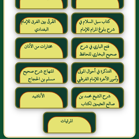
كتاب سبل السلام في
الفَرقُ بين الفرق للإمام
شرح بلوغ المرام للإمام
البغدادي
الصنعاني رحمه الله
فتح الباري في شرح
مختارات من الأذان
صحيح البخاري للحافظ
ابن حجر العسقلاني
التذكرة في أحوال الموتى
المنهاج شرح صحيح
وأمور الآخرة للإمام الفرطبي
مسلم بن الحجاج
رحمه الله
شرح الشيخ محمد بن
الأناشيد
صالح العثيمين لكتاب
رياض الصالحين للإمام
النووي رحمهم الله تعالى
المرئيات