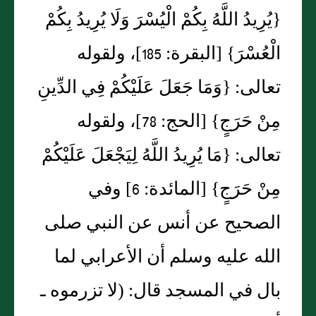
‏{‏يُرِيدُ اللَّهُ بِكُمْ الْيُسْرَ وَلَا يُرِيدُ بِكُمْ
الْعُسْرَ‏}‏ ‏[‏البقرة‏:‏ 185‏]‏، ولقوله
تعالى‏:‏ ‏{‏وَمَا جَعَلَ عَلَيْكُمْ فِي الدِّينِ
مِنْ حَرَجٍ‏}‏ ‏[‏الحج‏:‏ 78‏]‏، ولقوله
تعالى‏:‏ ‏{‏مَا يُرِيدُ اللَّهُ لِيَجْعَلَ عَلَيْكُمْ
مِنْ حَرَجٍ‏}‏ ‏[‏المائدة‏:‏ 6‏]‏ وفي
الصحيح عن أنس عن النبي صلى
الله عليه وسلم أن الأعرابي لما
بال في المسجد قال‏:‏ ‏(‏لا تزرموه ـ