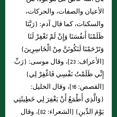
الأعيان والصفات، والحركات،
والسكنات، كما قال آدم‏:‏ ‏{‏رَبَّنَا
ظَلَمْنَا أَنفُسَنَا وَإِنْ لَمْ تَغْفِرْ لَنَا
وَتَرْحَمْنَا لَنَكُونَنَّ مِنْ الْخَاسِرِينَ‏}‏
‏[‏الأعراف‏:‏ 23‏]‏، وقال موسى‏:‏ ‏{‏رَبِّ
إِنِّي ظَلَمْتُ نَفْسِي فَاغْفِرْ لِي‏}‏
‏[‏القصص‏:‏ 16‏]‏، وقال الخليل‏:‏
‏{‏وَالَّذِي أَطْمَعُ أَنْ يَغْفِرَ لِي خَطِيئَتِي
يَوْمَ الدِّينِ‏}‏ ‏[‏الشعراء‏:‏ 82‏]‏، وقال