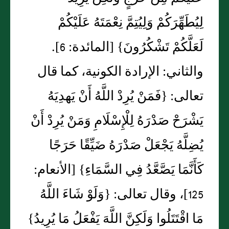
لِيُطَهِّرَكُمْ وَلِيُتِمَّ نِعْمَتَهُ عَلَيْكُمْ
لَعَلَّكُمْ تَشْكُرُونَ‏}‏ ‏[‏المائدة‏:‏ 6‏]‏‏.‏
والثاني‏:‏ الإرادة الكونية، كما قال
تعالى‏:‏ ‏{‏فَمَنْ يُرِدْ اللَّهُ أَنْ يَهدِيَهُ
يَشْرَحْ صَدْرَهُ لِلْإِسْلَامِ وَمَنْ يُرِدْ أَنْ
يُضِلَّهُ يَجْعَلْ صَدْرَهُ ضَيِّقًا حَرَجًا
كَأَنَّمَا يَصَّعَّدُ فِي السَّمَاءِ‏}‏ ‏[‏الأنعام‏:‏
125‏]‏، وقال تعالى‏:‏ ‏{‏وَلَوْ شَاءَ اللَّهُ
مَا اقْتَتَلُوا وَلَكِنَّ اللَّهَ يَفْعَلُ مَا يُرِيدُ‏}‏