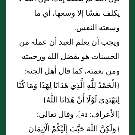
يكلف نفسًا إلا وسعها، أي ما
وسعته النفس‏.‏
ويجب أن يعلم العبد أن عمله من
الحسنات هو بفضل الله ورحمته
ومن نعمته، كما قال أهل الجنة‏:‏
‏{‏الْحَمْدُ لِلَّهِ الَّذِي هَدَانَا لِهَذَا وَمَا كُنَّا
لِنَهْتَدِيَ لَوْلَا أَنْ هَدَانَا اللَّهُ‏}‏
‏[‏الأعراف‏:‏ 43‏]‏، وقال تعالى‏:‏
‏{‏وَلَكِنَّ اللَّهَ حَبَّبَ إِلَيْكُمْ الْإِيمَانَ