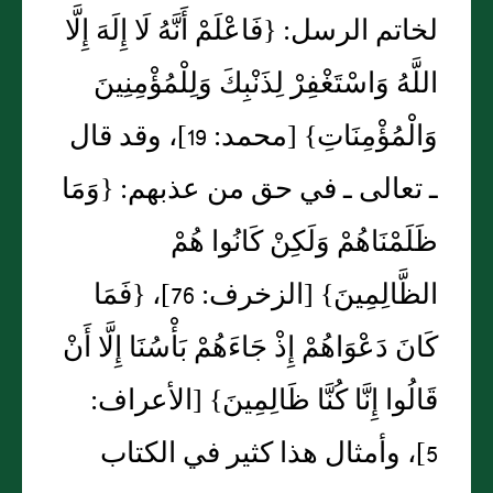
لخاتم الرسل‏:‏ ‏{‏فَاعْلَمْ أَنَّهُ لَا إِلَهَ إِلَّا
اللَّهُ وَاسْتَغْفِرْ لِذَنْبِكَ وَلِلْمُؤْمِنِينَ
وَالْمُؤْمِنَاتِ‏}‏ ‏[‏محمد‏:‏ 19‏]‏، وقد قال
ـ تعالى ـ في حق من عذبهم‏:‏ ‏{‏وَمَا
ظَلَمْنَاهُمْ وَلَكِنْ كَانُوا هُمْ
الظَّالِمِينَ‏}‏ ‏[‏الزخرف‏:‏ 76‏]‏، ‏{‏فَمَا
كَانَ دَعْوَاهُمْ إِذْ جَاءَهُمْ بَأْسُنَا إِلَّا أَنْ
قَالُوا إِنَّا كُنَّا ظَالِمِينَ‏}‏ ‏[‏الأعراف‏:‏
5‏]‏، وأمثال هذا كثير في الكتاب