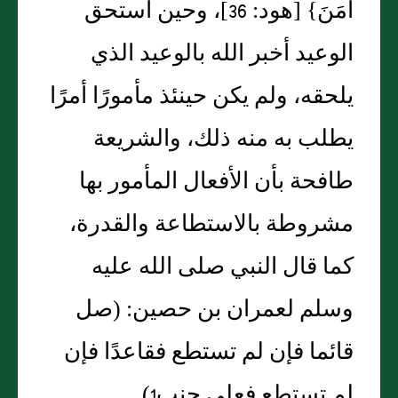
آمَنَ‏}‏ ‏[‏هود‏:‏ 36‏]‏، وحين استحق
الوعيد أخبر الله بالوعيد الذي
يلحقه، ولم يكن حينئذ مأمورًا أمرًا
يطلب به منه ذلك، والشريعة
طافحة بأن الأفعال المأمور بها
مشروطة بالاستطاعة والقدرة،
كما قال النبي صلى الله عليه
وسلم لعمران بن حصين‏:‏ ‏(‏صل
قائما فإن لم تستطع فقاعدًا فإن
لم تستطع فعلى جنب1‏)‏‏.‏