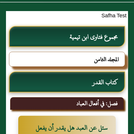
Safha Test
مجموع فتاوى ابن تيمية
المجلد الثامن
كتاب القدر
فصل: في أفعال العباد‏
سئل عن العبد هل يقدر أن يفعل