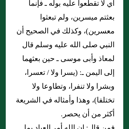
أي لا تقطعوا عليه بوله ـ فإنما
بعثتم ميسرين، ولم تبعثوا
معسرين‏)‏، وكذلك في الصحيح أن
النبي صلى الله عليه وسلم قال
لمعاذ وأبى موسى ـ حين بعثهما
إلى اليمن ـ‏:‏ ‏(‏يسرا ولا / تعسرا،
وبشرا ولا تنفرا، وتطاوعا ولا
تختلفا‏)‏، وهذا وأمثاله في الشريعة
أكثر من أن يحصر‏.‏
فمن قال‏:‏ إن الله أمر العباد بما