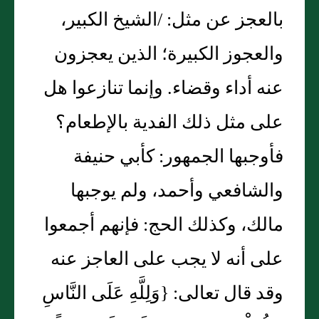
بالعجز عن مثل‏:‏ /الشيخ الكبير،
والعجوز الكبيرة؛ الذين يعجزون
عنه أداء وقضاء‏.‏ وإنما تنازعوا هل
على مثل ذلك الفدية بالإطعام‏؟‏
فأوجبها الجمهور‏:‏ كأبي حنيفة
والشافعي وأحمد، ولم يوجبها
مالك، وكذلك الحج‏:‏ فإنهم أجمعوا
على أنه لا يجب على العاجز عنه
وقد قال تعالى‏:‏ ‏{‏وَلِلَّهِ عَلَى النَّاسِ