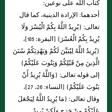
كتاب الله على نوعين‏:‏
أحدهما‏:‏ الإرادة الدينية، كما قال
تعالى‏:‏ ‏{‏يُرِيدُ اللَّهُ بِكُمْ الْيُسْرَ وَلَا
يُرِيدُ بِكُمْ الْعُسْرَ‏}‏ ‏[‏البقرة‏:‏ 185‏]‏،
‏{‏يُرِيدُ اللَّهُ لِيُبَيِّنَ لَكُمْ وَيَهْدِيَكُمْ سُنَنَ
الَّذِينَ مِنْ قَبْلِكُمْ وَيَتُوبَ عَلَيْكُمْ‏}‏
إلى قوله تعالى‏:‏ ‏{‏وَاللَّهُ يُرِيدُ أَنْ
يَتُوبَ عَلَيْكُمْ‏}‏ ‏[‏النساء‏:‏ 26، 27‏]‏،
وقال تعالى‏:‏ ‏{‏مَا يُرِيدُ اللَّهُ لِيَجْعَلَ
عَلَيْكُمْ مِنْ حَرَجٍ وَلَكِنْ يُرِيدُ