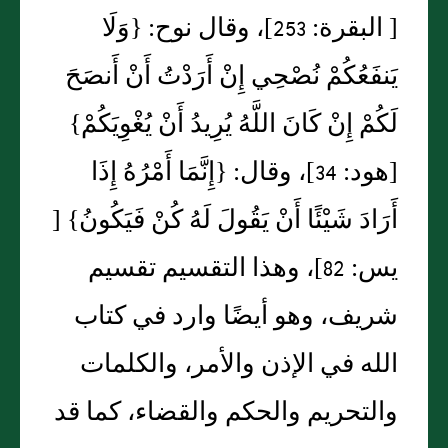
‏[‏ البقرة‏:‏ 253‏]‏، وقال نوح‏:‏ ‏{‏وَلَا
يَنفَعُكُمْ نُصْحِي إِنْ أَرَدْتُ أَنْ أَنصَحَ
لَكُمْ إِنْ كَانَ اللَّهُ يُرِيدُ أَنْ يُغْوِيَكُمْ‏}‏
‏[‏هود‏:‏ 34‏]‏، وقال‏:‏ ‏{‏إِنَّمَا أَمْرُهُ إِذَا
أَرَادَ شَيْئًا أَنْ يَقُولَ لَهُ كُنْ فَيَكُونُ‏}‏ ‏[‏
يس‏:‏ 82‏]‏، وهذا التقسيم تقسيم
شريف، وهو أيضًا وارد في كتاب
الله في الإذن والأمر، والكلمات
والتحريم والحكم والقضاء، كما قد