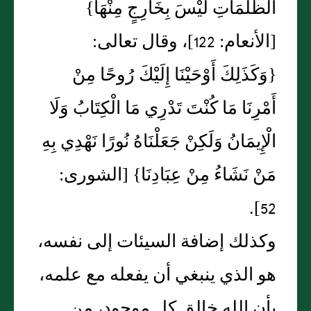
الظُّلُمَاتِ لَيْسَ بِخَارِجٍ مِنْهَا‏}‏
‏[‏الأنعام‏:‏ 122‏]‏، وقال تعالى‏:‏
‏{‏وَكَذَلِكَ أَوْحَيْنَا إِلَيْكَ رُوحًا مِنْ
أَمْرِنَا مَا كُنْتَ تَدْرِي مَا الْكِتَابُ وَلَا
الْإِيمَانُ وَلَكِنْ جَعَلْنَاهُ نُورًا نَهْدِي بِهِ
مَنْ نَشَاءُ مِنْ عِبَادِنَا‏}‏ ‏[‏الشورى‏:‏
52‏]‏‏.‏
وكذلك إضافة السيئات إلى نفسه،
هو الذي ينبغي أن يفعله مع علمه،
بأن الله خالق كل موجود، من