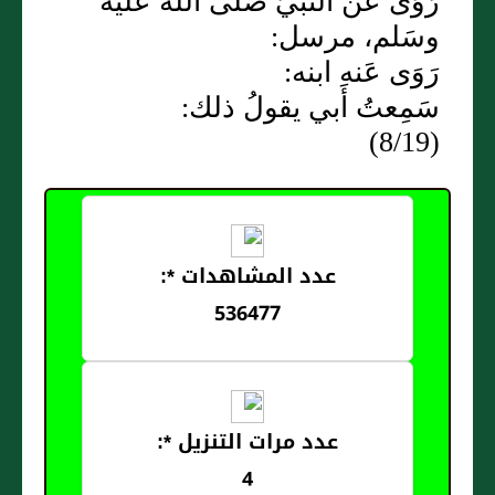
رَوَى عَن النَّبيِّ صَلى الله عَليه
وسَلم، مرسل:
رَوَى عَنه ابنه:
سَمِعتُ أَبي يقولُ ذلك:
(8/19)
عدد المشاهدات *:
536477
عدد مرات التنزيل *:
4