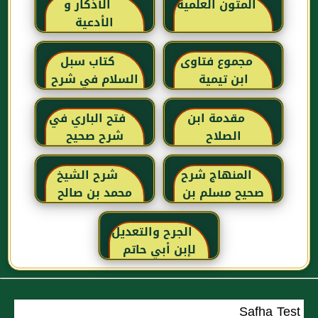
المتون العلمية
الأذكار و
الأدعية
مجموع فتاوى
كتاب سبل
ابن تيمية
السلام في شرح
بلوغ المرام للإمام
الصنعاني رحمه
مقدمة ابن
فتح الباري في
الله
الصلاح
شرح صحيح
البخاري للحافظ
ابن حجر
المنهاج شرح
شرح الشيخ
العسقلاني
صحيح مسلم بن
محمد بن صالح
الحجاج
العثيمين لكتاب
رياض الصالحين
الجرح والتعديل
للإمام النووي
لإبن أبي حاتم
رحمهم الله تعالى
Safha Test