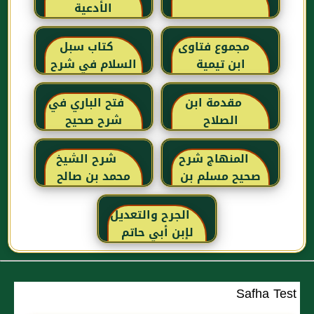
الأدعية
مجموع فتاوى
كتاب سبل
ابن تيمية
السلام في شرح
بلوغ المرام للإمام
الصنعاني رحمه
مقدمة ابن
فتح الباري في
الله
الصلاح
شرح صحيح
البخاري للحافظ
ابن حجر
المنهاج شرح
شرح الشيخ
العسقلاني
صحيح مسلم بن
محمد بن صالح
الحجاج
العثيمين لكتاب
رياض الصالحين
الجرح والتعديل
للإمام النووي
لإبن أبي حاتم
رحمهم الله تعالى
Safha Test