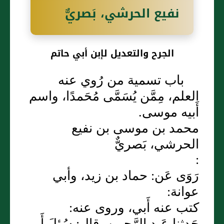
نفيع الحرشي، بَصريٌّ
الجرح والتعديل لإبن أبي حاتم
باب تسمية من رُوي عنه
العلم، مِمَّن يُسَمَّى مُحَمدًا، واسم
أَبيه موسى.
محمد بن موسى بن نفيع
الحرشي، بَصريٌّ
:
رَوَى عَن: حماد بن زيد، وأبي
عوانة:
كتب عنه أَبي، وروى عنه:
حَدثنا عَبد الرَّحمن، قال: سُئِلَ أَبي