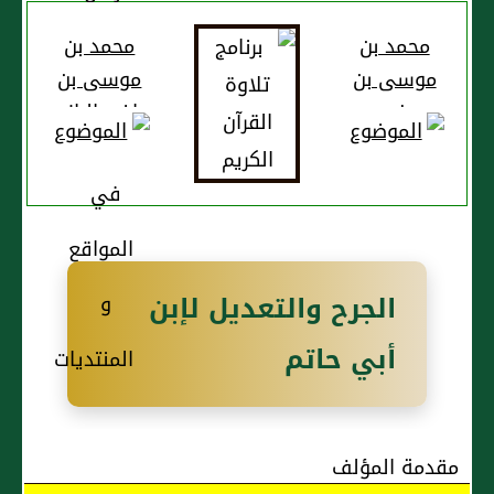
محمد بن
محمد بن
موسى بن
موسى بن
بزيع
واضح الرازي
الشَيباني
الجُرَيري أَبو
عَبد الله،
بَصريٌّ
الجرح والتعديل لإبن
أبي حاتم
مقدمة المؤلف