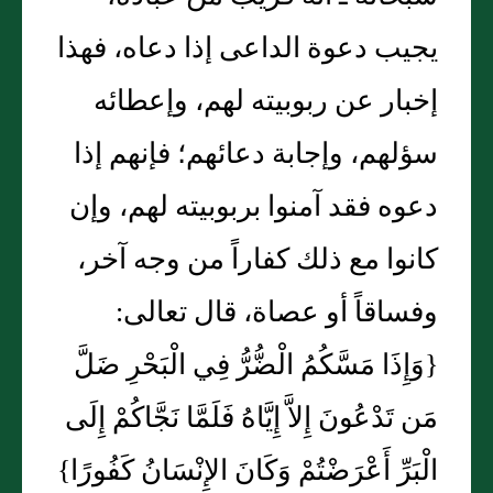
يجيب دعوة الداعى إذا دعاه، فهذا
إخبار عن ربوبيته لهم، وإعطائه
سؤلهم، وإجابة دعائهم؛ فإنهم إذا
دعوه فقد آمنوا بربوبيته لهم، وإن
كانوا مع ذلك كفاراً من وجه آخر،
وفساقاً أو عصاة، قال تعالى‏:‏
‏{‏وَإِذَا مَسَّكُمُ الْضُّرُّ فِي الْبَحْرِ ضَلَّ
مَن تَدْعُونَ إِلاَّ إِيَّاهُ فَلَمَّا نَجَّاكُمْ إِلَى
الْبَرِّ أَعْرَضْتُمْ وَكَانَ الإِنْسَانُ كَفُورًا‏}‏