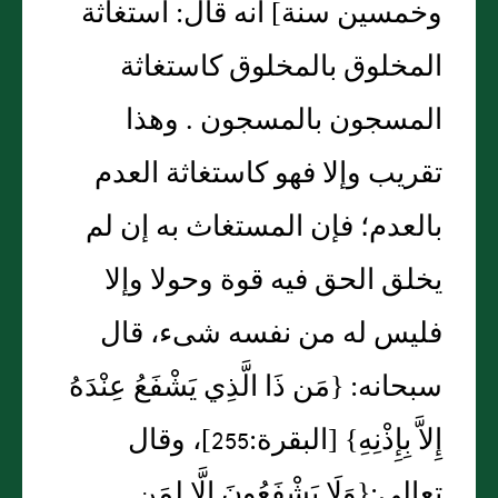
وخمسين سنة‏]‏ أنه قال‏:‏ استغاثة
المخلوق بالمخلوق كاستغاثة
المسجون بالمسجون ‏.‏ وهذا
تقريب وإلا فهو كاستغاثة العدم
بالعدم؛ فإن المستغاث به إن لم
يخلق الحق فيه قوة وحولا وإلا
فليس له من نفسه شىء، قال
سبحانه‏:‏ ‏{‏مَن ذَا الَّذِي يَشْفَعُ عِنْدَهُ
إِلاَّ بِإِذْنِهِ‏}‏ ‏[‏البقرة‏:‏255‏]‏، وقال
تعالى‏:‏‏{‏وَلَا يَشْفَعُونَ إِلَّا لِمَنِ