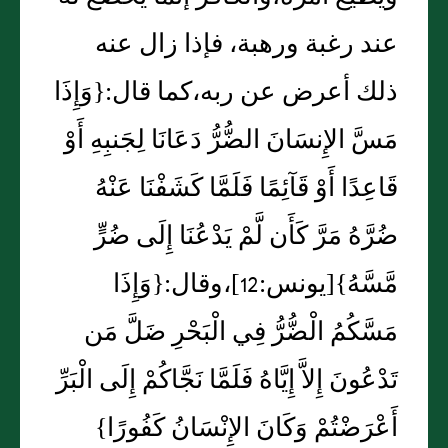
عند رغبة ورهبة، فإذا زال عنه
ذلك أعرض عن ربه،كما قال‏:‏‏{‏وَإِذَا
مَسَّ الإِنسَانَ الضُّرُّ دَعَانَا لِجَنبِهِ أَوْ
قَاعِدًا أَوْ قَآئِمًا فَلَمَّا كَشَفْنَا عَنْهُ
ضُرَّهُ مَرَّ كَأَن لَّمْ يَدْعُنَا إِلَى ضُرٍّ
مَّسَّهُ‏}‏‏[‏يونس‏:‏12‏]‏،وقال‏:‏‏{‏وَإِذَا
مَسَّكُمُ الْضُّرُّ فِي الْبَحْرِ ضَلَّ مَن
تَدْعُونَ إِلاَّ إِيَّاهُ فَلَمَّا نَجَّاكُمْ إِلَى الْبَرِّ
أَعْرَضْتُمْ وَكَانَ الإِنْسَانُ كَفُورًا‏}‏‏