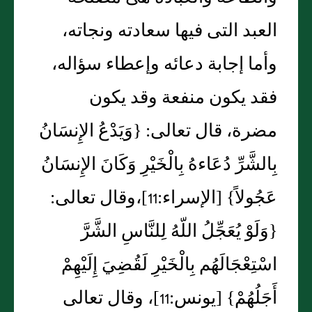
العبد التى فيها سعادته ونجاته،
وأما إجابة دعائه وإعطاء سؤاله،
فقد يكون منفعة وقد يكون
مضرة، قال تعالى‏:‏ ‏{‏وَيَدْعُ الإِنسَانُ
بِالشَّرِّ دُعَاءهُ بِالْخَيْرِ وَكَانَ الإِنسَانُ
عَجُولاً‏}‏ ‏[‏الإسراء‏:‏11‏]‏،وقال تعالى‏:‏‏
{‏وَلَوْ يُعَجِّلُ اللّهُ لِلنَّاسِ الشَّرَّ
اسْتِعْجَالَهُم بِالْخَيْرِ لَقُضِيَ إِلَيْهِمْ
أَجَلُهُمْ‏}‏ ‏[‏يونس‏:‏11‏]‏، وقال تعالى