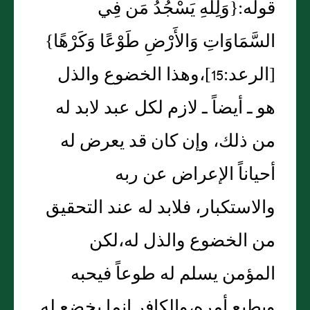
قوله‏:‏‏{‏وَلِلّهِ يَسْجُدُ مَن فِي
السَّمَاوَاتِ وَالأَرْضِ طَوْعًا وَكَرْهًا‏}‏
‏[‏الرعد‏:‏15‏]‏،وهذا الخضوع والذل
هو ـ أيضاً ـ لازم لكل عبد لابد له
من ذلك، وإن كان قد يعرض له
أحياناً الإعراض عن ربه
والاستكبار، فلابد له عند التحقيق
من الخضوع والذل له،لكن
المؤمن يسلم له طوعاً فيحبه
ويطيع أمره،والكافر إنما يخضع له