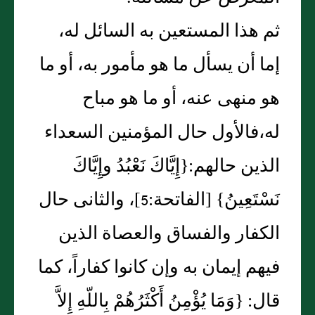
ثم هذا المستعين به السائل له،
إما أن يسأل ما هو مأمور به، أو ما
هو منهى عنه، أو ما هو مباح
له،فالأول حال المؤمنين السعداء
الذين حالهم‏:‏‏{‏إِيَّاكَ نَعْبُدُ وإِيَّاكَ
نَسْتَعِينُ‏}‏ ‏[‏الفاتحة‏:‏5‏]‏، والثانى حال
الكفار والفساق والعصاة الذين
فيهم إيمان به وإن كانوا كفاراً، كما
قال‏:‏ ‏{‏وَمَا يُؤْمِنُ أَكْثَرُهُمْ بِاللّهِ إِلاَّ