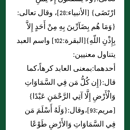
ارْتَضَى‏}‏ ‏[‏الأنبياء‏:‏28‏]‏، وقال تعالى‏:‏‏
{‏وَمَا هُم بِضَآرِّينَ بِهِ مِنْ أَحَدٍ إِلاَّ
بِإِذْنِ اللّهِ‏}‏‏[‏البقرة‏:‏102‏]‏ واسم العبد
يتناول معنيين‏:‏
أحدهما‏:‏بمعنى العابد كرهاً،كما
قال‏:‏‏{‏إِن كُلُّ مَن فِي السَّمَاوَاتِ
وَالْأَرْضِ إِلَّا آتِي الرَّحْمَنِ عَبْدًا‏}‏
‏[‏مريم‏:‏93‏]‏،وقال‏:‏‏{‏وَلَهُ أَسْلَمَ مَن
فِي السَّمَاوَاتِ وَالأَرْضِ طَوْعًا