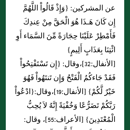
عن المشركين‏:‏ ‏{‏وَإِذْ قَالُواْ اللَّهُمَّ
إِن كَانَ هَـذَا هُوَ الْحَقَّ مِنْ عِندِكَ
فَأَمْطِرْ عَلَيْنَا حِجَارَةً مِّنَ السَّمَاء أَوِ
ائْتِنَا بِعَذَابٍ أَلِيمٍ‏}‏‏
[‏الأنفال‏:‏32‏]‏،وقال‏:‏ ‏{‏إِن تَسْتَفْتِحُواْ
فَقَدْ جَاءكُمُ الْفَتْحُ وَإِن تَنتَهُواْ فَهُوَ
خَيْرٌ لَّكُمْ‏}‏ ‏[‏الأنفال‏:‏19‏]‏،وقال‏:‏‏{‏ادْعُواْ
رَبَّكُمْ تَضَرُّعًا وَخُفْيَةً إِنَّهُ لاَ يُحِبُّ
الْمُعْتَدِينَ‏}‏ ‏[‏الأعراف‏:‏55‏]‏، وقال‏:‏‏