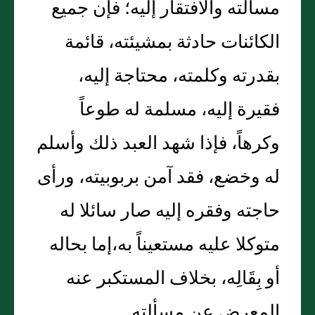
مسألته والافتقار إليه؛ فإن جميع
الكائنات حادثة بمشيئته، قائمة
بقدرته وكلمته، محتاجة إليه،
فقيرة إليه، مسلمة له طوعاً
وكرهاً، فإذا شهد العبد ذلك وأسلم
له وخضع، فقد آمن بربوبيته، ورأى
حاجته وفقره إليه صار سائلا له
متوكلا عليه مستعيناً به،إما بحاله
أو بِقَالِه، بخلاف المستكبر عنه
المعرض عن مسألته‏.‏