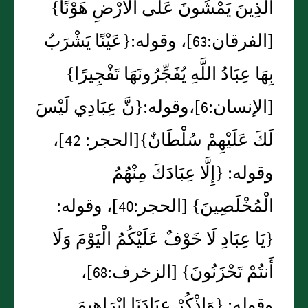
الَّذِينَ يَمْشُونَ عَلَى الْأَرْضِ هَوْنًا‏}‏
‏[‏الفرقان‏:‏63‏]‏، وقوله‏:‏‏{‏عَيْنًا يَشْرَبُ
بِهَا عِبَادُ اللَّهِ يُفَجِّرُونَهَا تَفْجِيرًا‏}‏‏
[‏الإنسان‏:‏6‏]‏،وقوله‏:‏‏{‏نَّ عِبَادِي لَيْسَ
لَكَ عَلَيْهِمْ سُلْطَانٌ‏}‏‏[‏الحجر‏:‏ 42‏]‏،
وقوله‏:‏ ‏{‏إِلَّا عِبَادَكَ مِنْهُمُ
الْمُخْلَصِينَ‏}‏ ‏[‏الحجر‏:‏40‏]‏، وقوله‏:‏
‏{‏يَا عِبَادِ لَا خَوْفٌ عَلَيْكُمُ الْيَوْمَ وَلَا
أَنتُمْ تَحْزَنُونَ‏}‏ ‏[‏الزخرف‏:‏68‏]‏،
وقوله‏:‏ ‏{‏وَاذْكُرْ عِبَادَنَا إبْرَاهِيمَ