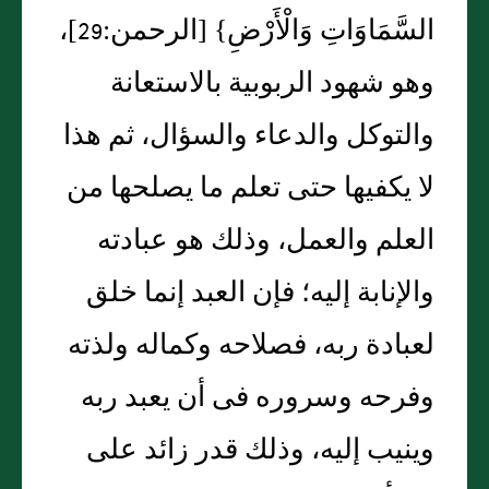
السَّمَاوَاتِ وَالْأَرْضِ‏}‏ ‏[‏الرحمن‏:‏29‏]‏،
وهو شهود الربوبية بالاستعانة
والتوكل والدعاء والسؤال، ثم هذا
لا يكفيها حتى تعلم ما يصلحها من
العلم والعمل، وذلك هو عبادته
والإنابة إليه؛ فإن العبد إنما خلق
لعبادة ربه، فصلاحه وكماله ولذته
وفرحه وسروره فى أن يعبد ربه
وينيب إليه، وذلك قدر زائد على