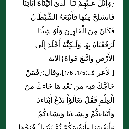
{‏وَاتْلُ عَلَيْهِمْ نَبَأَ الَّذِيَ آتَيْنَاهُ آيَاتِنَا
فَانسَلَخَ مِنْهَا فَأَتْبَعَهُ الشَّيْطَانُ
فَكَانَ مِنَ الْغَاوِينَ وَلَوْ شِئْنَا
لَرَفَعْنَاهُ بِهَا وَلَـكِنَّهُ أَخْلَدَ إِلَى
الأَرْضِ وَاتَّبَعَ هَوَاهُ‏}‏الآية
‏[‏الأعراف‏:‏175، 176‏]‏،وقال‏:‏‏{‏فَمَنْ
حَآجَّكَ فِيهِ مِن بَعْدِ مَا جَاءكَ مِنَ
الْعِلْمِ فَقُلْ تَعَالَوْاْ نَدْعُ أَبْنَاءنَا
وَأَبْنَاءكُمْ وَنِسَاءنَا وَنِسَاءكُمْ
وَأَنفُسَنَا وأَنفُسَكُمْ ثُمَّ نَبْتَهِلْ فَنَجْعَل