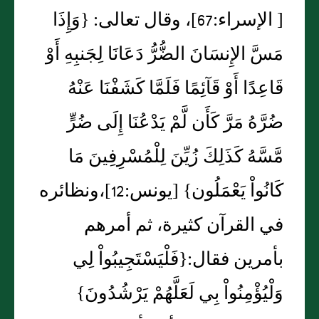
‏[‏ الإسراء‏:‏67‏]‏، وقال تعالى‏:‏ ‏{‏وَإِذَا
مَسَّ الإِنسَانَ الضُّرُّ دَعَانَا لِجَنبِهِ أَوْ
قَاعِدًا أَوْ قَآئِمًا فَلَمَّا كَشَفْنَا عَنْهُ
ضُرَّهُ مَرَّ كَأَن لَّمْ يَدْعُنَا إِلَى ضُرٍّ
مَّسَّهُ كَذَلِكَ زُيِّنَ لِلْمُسْرِفِينَ مَا
كَانُواْ يَعْمَلُون‏}‏ ‏[‏يونس‏:‏12‏]‏،ونظائره
في القرآن كثيرة، ثم أمرهم
بأمرين فقال‏:‏‏{‏فَلْيَسْتَجِيبُواْ لِي
وَلْيُؤْمِنُواْ بِي لَعَلَّهُمْ يَرْشُدُونَ‏}‏‏