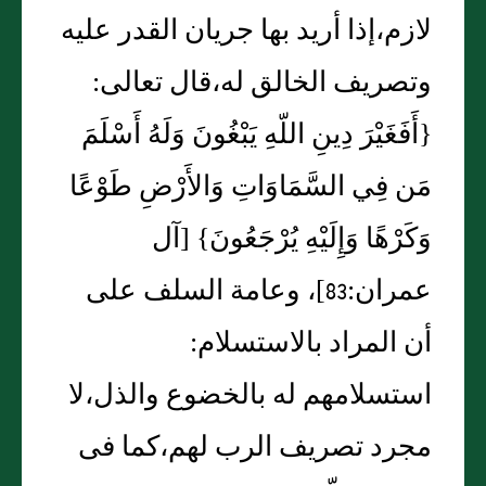
لازم،إذا أريد بها جريان القدر عليه
وتصريف الخالق له،قال تعالى‏:‏‏
{‏أَفَغَيْرَ دِينِ اللّهِ يَبْغُونَ وَلَهُ أَسْلَمَ
مَن فِي السَّمَاوَاتِ وَالأَرْضِ طَوْعًا
وَكَرْهًا وَإِلَيْهِ يُرْجَعُونَ‏}‏ ‏[‏آل
عمران‏:‏83‏]‏، وعامة السلف على
أن المراد بالاستسلام‏:‏
استسلامهم له بالخضوع والذل،لا
مجرد تصريف الرب لهم،كما فى