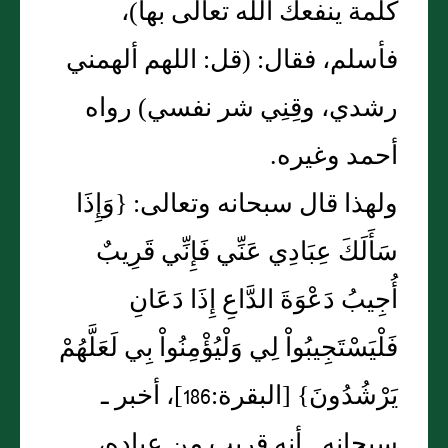
كلمة ينفعك اللّه تعالى بها‏)‏،
فأسلم، فقال‏:‏ ‏(‏قل‏:‏ اللهم ألهمني
رشدي، وقِنِي شر نفسي‏)‏ رواه
أحمد وغيره‏.‏
ولهذا قال سبحانه وتعالى‏:‏ ‏{‏وَإِذَا
سَأَلَكَ عِبَادِي عَنِّي فَإِنِّي قَرِيبٌ
أُجِيبُ دَعْوَةَ الدَّاعِ إِذَا دَعَانِ
فَلْيَسْتَجِيبُواْ لِي وَلْيُؤْمِنُواْ بِي لَعَلَّهُمْ
يَرْشُدُونَ‏}‏ ‏[‏البقرة‏:‏186‏]‏، أخبر ـ
سبحانه ـ أنه قريب من عباده،