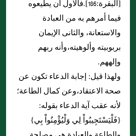
[‏البقرة‏:‏186‏]‏‏.‏فالأول أن يطيعوه
فيما أمرهم به من العبادة
والاستعانة، والثانى الإيمان
بربوبيته وألوهيته،وأنه ربهم
وإلههم‏.‏
ولهذا قيل‏:‏ إجابة الدعاء تكون عن
صحة الاعتقاد،وعن كمال الطاعة؛
لأنه عقب آية الدعاء بقوله‏:‏
‏{‏فَلْيَسْتَجِيبُواْ لِي وَلْيُؤْمِنُواْ بِي‏}‏
والطاعة والعبادة هى مصلحة