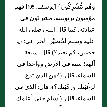
وَهُم مُّشْرِكُونَ‏}‏ ‏[‏يوسف‏:‏ 106‏]‏ فهم
مؤمنون بربوبيته، مشركون فى
عبادته، كما قال النبى صلى الله
عليه وسلم لحُصَيْن الخزاعى‏:‏ ‏(‏يا
حصين، كم تعبد‏؟‏‏)‏ قال‏:‏ سبعة
آلهة؛ ستة فى الأرض وواحدا فى
السماء، قال‏:‏ ‏(‏فمن الذي تدع
لرَغْبَتك ورَهْبَتك‏؟‏‏)‏، قال‏:‏ الذي فى
السماء، قال‏:‏ ‏(‏أسلم حتى أعلمك