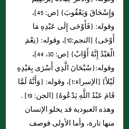
وَإِسْحَاقَ وَيَعْقُوبَ‏}‏ ‏[‏ص‏:‏ 45‏]‏،
وقوله‏:‏ ‏{‏فَأَوْحَى إِلَى عَبْدِهِ مَا
أَوْحَى‏}‏ ‏[‏النجم‏:‏10‏]‏، وقوله‏:‏ ‏{‏نِعْمَ
الْعَبْدُ إِنَّهُ أَوَّابٌ‏}‏ ‏[‏ص‏:‏ 30، 44‏]‏،
وقوله‏:‏‏{‏سُبْحَانَ الَّذِي أَسْرَى بِعَبْدِهِ
لَيْلاً‏}‏ ‏[‏الإسراء‏:‏1‏]‏، وقوله‏:‏ ‏{‏وَأَنَّهُ لَمَّا
قَامَ عَبْدُ اللَّهِ يَدْعُوهُ‏}‏ ‏[‏الجن‏:‏ 19‏]‏ ‏.‏
وهذه العبودية قد يخلو الإنسان
منها تارة، وأما الأولى فوصف