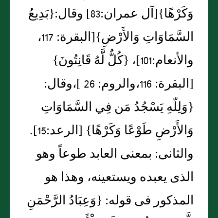
وَكَرْهًا‏}‏‏[‏آل عمران‏:‏83‏]‏ وقال‏:‏‏{‏بَدِيعُ
السَّمَاوَاتِ وَالأَرْضِ‏}‏‏[‏البقرة‏:‏ 117،
والأنعام‏:‏101‏]‏، ‏{‏كُلٌّ لَّهُ قَانِتُونَ‏}‏
‏[‏البقرة‏:‏ 116،والروم‏:‏ 26 ‏]‏،وقال‏:‏‏
{‏وَلِلّهِ يَسْجُدُ مَن فِي السَّمَاوَاتِ
وَالأَرْضِ طَوْعًا وَكَرْهًا‏}‏ ‏[‏الرعد‏:‏15‏]‏‏.‏
والثانى‏:‏ بمعنى العابد طوعاً وهو
الذى يعبده ويستعينه، وهذا هو
المذكور فى قوله‏:‏ ‏{‏وَعِبَادُ الرَّحْمَنِ