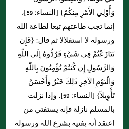
وَأُوْلِي الأَمْرِ مِنكُمْ‏}‏ ‏[‏النساء‏:‏ 59‏]‏،
إنما تجب طاعتهم تبعا لطاعة الله
ورسوله لا استقلالا ثم قال‏:‏ ‏{‏فَإِن
تَنَازَعْتُمْ فِي شَيْءٍ فَرُدُّوهُ إِلَى اللّهِ
وَالرَّسُولِ إِن كُنتُمْ تُؤْمِنُونَ بِاللّهِ
وَالْيَوْمِ الآخِرِ ذَلِكَ خَيْرٌ وَأَحْسَنُ
تَأْوِيلاً‏}‏ ‏[‏النساء‏:‏ 59‏]‏‏.‏ وإذا نزلت
بالمسلم نازلة فإنه يستفتي من
اعتقد أنه يفتيه بشرع الله ورسوله