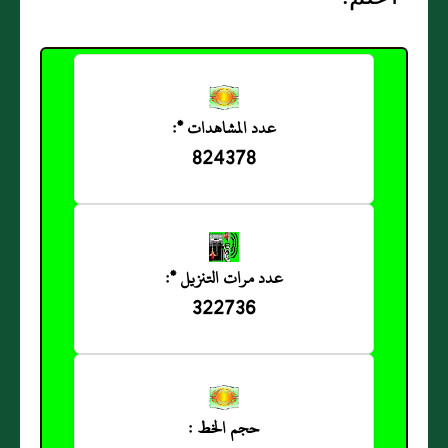
عدد المشاهدات *:
824378
عدد مرات التنزيل *:
322736
حجم الخط :