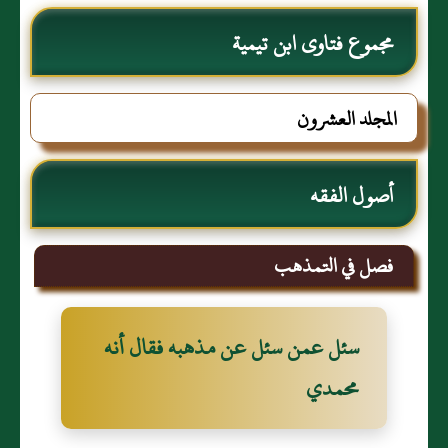
مجموع فتاوى ابن تيمية
المجلد العشرون
أصول الفقه
فصل في التمذهب
سئل عمن سئل عن مذهبه فقال أنه
محمدي