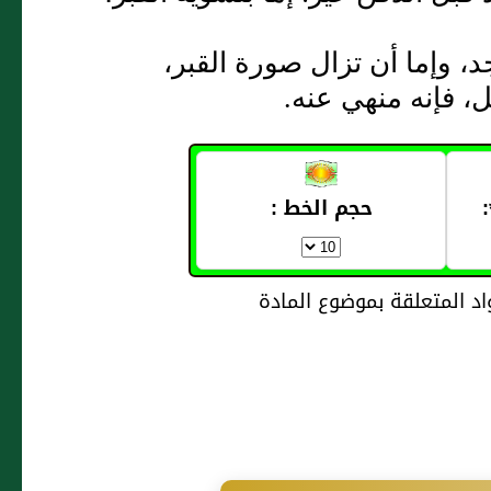
د، وإما أن تزال صورة القبر،
 فإنه منهي عنه‏.‏
حجم الخط :