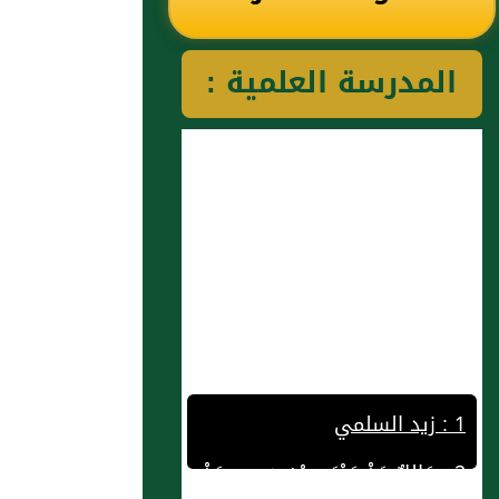
رياض الصالحين
المدرسة العلمية :
للإمام النووي
رحمهم الله تعالى
1 : زيد السلمي
2 : مَالِكٌ عَنْ يَحْيَى بْنِ سَعِيدٍ عَنْ
أَبِي سَلَمَةَ بْنِ عَبْدِ الرَّحْمَنِ أَنَّهُ