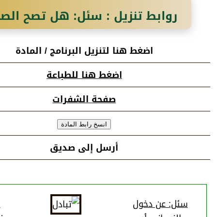
روابط تنزيل : سئل‏: هل تصح الص
كان فيه قبر؟‏
اضغط هنا لتنزيل البرنامج / المادة
اضغط هنا للطباعة
صفحة الشفرات
أرسل إلى صديق
سئل: عن دخول
س