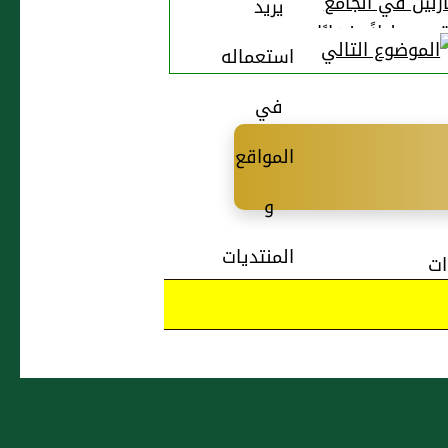
ازلين في الجامع
يمين ليلاً ونهارًا
أكلهم وشربهم
ونومهم فيه ؟
ات