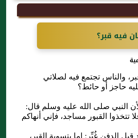
 فيه قبر؟‏
ية
بر، والناس تجتمع فيه لصلاتي
يه حاجز أو حائط‏؟‏
أن النبي صلى الله عليه وسلم قال‏:‏
لا تتخذوا القبور مساجد، فإني أنهاكم
الدفن غُيِّر‏:‏ إما بتسوية القبر،