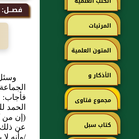
الكتب العلمية
فصــل: 
المرئيات
المتون العلمية
الأذكار و
وسئل‏
الجماعة 
الأدعية
فأجاب‏:‏
مجموع فتاوى
الحمد لل
‏(‏إن من
ابن تيمية
كتاب سبل
عن ذلك‏)‏‏
/وأنه لا