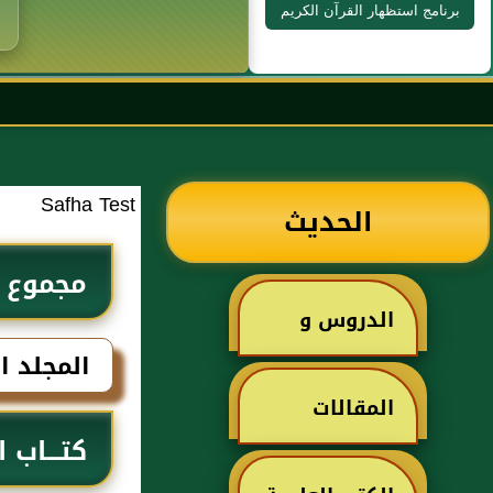
برنامج استظهار القرآن الكريم
Safha Test
الحديث
مجموع ف
الدروس و
المجلد ا
الخطب
المقالات
كتـــاب ا