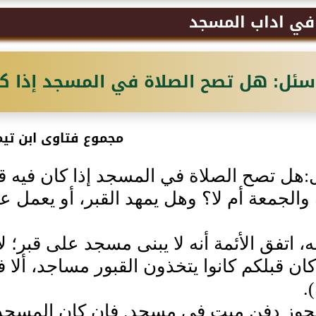
في ‏اداب المسجد‏
سئل‏: هل تصح الصلاة في المسجد إذا كان
مجموع فتاوى ابن تيم
:‏هل تصح الصلاة في المسجد إذا كان فيه ق
والجمعة أم لا‏؟‏ وهل يمهد القبر، أو يعمل عل
ه، اتفق الأئمة أنه لا يبنى مسجد على قبر؛ ل
 كان قبلكم كانوا يتخذون القبور مساجد، ألا ف
.‏
 يجوز دفن ميت في مسجد‏.‏ فإن كان المسجد قبل 