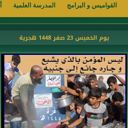
القواميس و البرامج
المدرسة العلمية
أ
يوم الخميس 23 صفر 1448 هجرية